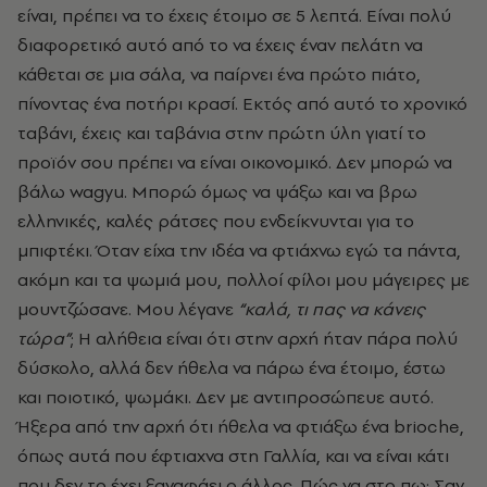
είναι, πρέπει να το έχεις έτοιμο σε 5 λεπτά. Είναι πολύ
διαφορετικό αυτό από το να έχεις έναν πελάτη να
κάθεται σε μια σάλα, να παίρνει ένα πρώτο πιάτο,
πίνοντας ένα ποτήρι κρασί. Εκτός από αυτό το χρονικό
ταβάνι, έχεις και ταβάνια στην πρώτη ύλη γιατί το
προϊόν σου πρέπει να είναι οικονομικό. Δεν μπορώ να
βάλω
wagyu. Μπορώ όμως να ψάξω και να βρω
ελληνικές, καλές ράτσες που ενδείκνυνται για το
μπιφτέκι. Όταν είχα την ιδέα να φτιάχνω εγώ τα πάντα,
ακόμη και τα ψωμιά μου, πολλοί φίλοι μου μάγειρες με
μουντζώσανε. Μου λέγανε
“καλά, τι πας να κάνεις
τώρα”
; Η αλήθεια είναι ότι στην αρχή ήταν πάρα πολύ
δύσκολο, αλλά δεν ήθελα να πάρω ένα έτοιμο, έστω
και ποιοτικό, ψωμάκι. Δεν με αντιπροσώπευε αυτό.
Ήξερα από την αρχή ότι ήθελα να φτιάξω ένα brioche,
όπως αυτά που έφτιαχνα στη Γαλλία, και να είναι κάτι
που δεν το έχει ξαναφάει ο άλλος. Πώς να στο πω; Σαν