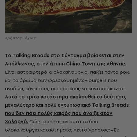
Χρήστος Τάχιας
Το Talking Breads στο Σύνταγμα βρίσκεται στην
Απόλλωνος, στην άτυπη China Town
της Αθήνας.
Είναι αστραφτερό κι ολοκαίνουργιο, παίζει πάντα ροκ,
και το άρωμα των φρεσκοψημένων
burgers
που
αναδύει, κάνει τους περαστικούς να κοντοστέκονται.
Αυτό το τρίτο κατάστημα ακολουθεί το δεύτερο,
μεγαλύτερο και πολύ εντυπωσιακό
Talking Breads
που δεν πάει πολύς καιρός που άνοιξε στον
Χολαργό.
Πώς προέκυψαν αυτά τα δύο
ολοκαίνουργια καταστήματα; Λέει ο Χρήστος: «Σε