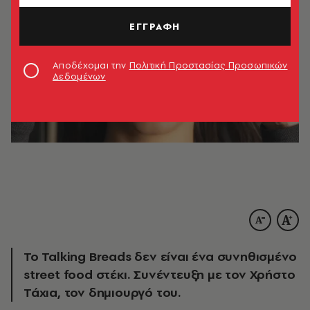
ΕΓΓΡΑΦΗ
Αποδέχομαι την
Πολιτική Προστασίας Προσωπικών
Δεδομένων
Το Talking Breads δεν είναι ένα συνηθισμένο
street food στέκι. Συνέντευξη με τον Χρήστο
Τάχια, τον δημιουργό του.