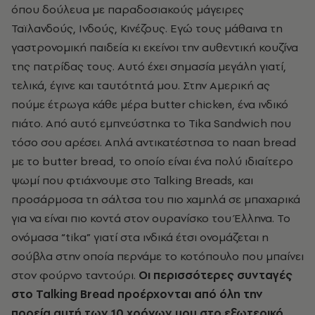
όπου δούλευα με παραδοσιακούς μάγειρες
Ταϊλανδούς, Ινδούς, Κινέζους. Εγώ τους μάθαινα τη
γαστρονομική παιδεία κι εκείνοι την αυθεντική κουζίνα
της πατρίδας τους. Αυτό έχει σημασία μεγάλη γιατί,
τελικά, έγινε και ταυτότητά μου. Στην Αμερική ας
πούμε έτρωγα κάθε μέρα butter chicken, ένα ινδικό
πιάτο. Από αυτό εμπνεύστηκα το Tika Sandwich
που
τόσο σου αρέσει. Απλά αντικατέστησα το
naan bread
με το
butter bread, το οποίο είναι ένα πολύ ιδιαίτερο
ψωμί που φτιάχνουμε στο Talking Breads, και
προσάρμοσα τη σάλτσα του πιο χαμηλά σε μπαχαρικά
για να είναι πιο κοντά στον ουρανίσκο του Έλληνα. Το
ονόμασα “tika” γιατί στα ινδικά έτσι ονομάζεται η
σούβλα στην οποία περνάμε το κοτόπουλο που μπαίνει
στον φούρνο ταντούρι.
Οι περισσότερες συνταγές
στο Talking Bread
προέρχονται από όλη την
πορεία αυτή των 10 χρόνων μου στο εξωτερικό.