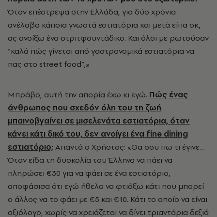
Όταν επέστρεψα στην Ελλάδα, για δύο χρόνια
ανέλαβα κάποια γνωστά εστιατόρια και μετά είπα οκ,
ας ανοίξω ένα στριτφουντάδικο. Και όλοι με ρωτούσαν
“καλά πώς γίνεται από γαστρονομικά εστιατόρια να
πας στο
street food”;»
Μπράβο, αυτή την απορία έχω κι εγώ.
Πώς ένας
άνθρωπος που σχεδόν όλη του τη ζωή
μπαινοβγαίνει σε μισελενάτα εστιατόρια, όταν
κάνει κάτι δικό του, δεν ανοίγει ένα fine dining
εστιατόριο;
Απαντά ο Χρήστος: «Θα σου πω τι έγινε…
Όταν είδα τη δυσκολία του Έλληνα να πάει να
πληρώσει €30 για να φάει σε ένα εστιατόριο,
αποφάσισα ότι εγώ ήθελα να φτιάξω κάτι που μπορεί
ο άλλος να το φάει με €5 και €10. Κάτι το οποίο να είναι
αξιόλογο, χωρίς να χρειάζεται να δίνει τριαντάρια δεξιά