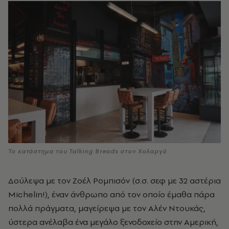
Το κατάστημα του Talking Breads στον Χολαργό
Δούλεψα με τον Ζοέλ Ρομπισόν (σ.σ. σεφ με 32 αστέρια
Michelin!), έναν άνθρωπο από τον οποίο έμαθα πάρα
πολλά πράγματα, μαγείρεψα με τον Αλέν Ντουκάς,
ύστερα ανέλαβα ένα μεγάλο ξενοδοχείο στην Αμερική,