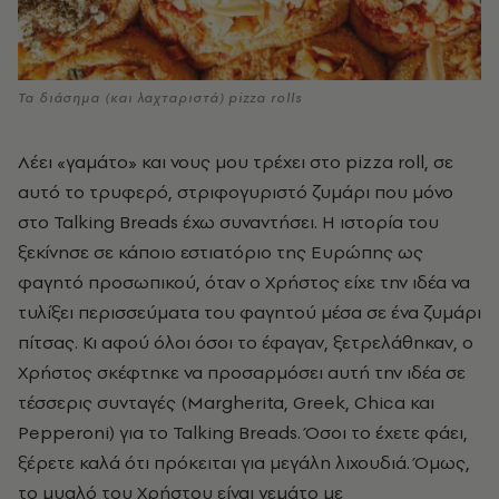
Τα διάσημα (και λαχταριστά) pizza rolls
Λέει «γαμάτο» και νους μου τρέχει στο pizza roll, σε
αυτό το τρυφερό, στριφογυριστό ζυμάρι που μόνο
στο Talking Breads
έχω συναντήσει. Η ιστορία του
ξεκίνησε σε κάποιο εστιατόριο της Ευρώπης ως
φαγητό προσωπικού, όταν ο Χρήστος είχε την ιδέα να
τυλίξει περισσεύματα του φαγητού μέσα σε ένα ζυμάρι
πίτσας. Κι αφού όλοι όσοι το έφαγαν, ξετρελάθηκαν, ο
Χρήστος σκέφτηκε να προσαρμόσει αυτή την ιδέα σε
τέσσερις συνταγές (
Margherita, Greek, Chica
και
Pepperoni) για το Talking Breads. Όσοι το έχετε φάει,
ξέρετε καλά ότι πρόκειται για μεγάλη λιχουδιά. Όμως,
το μυαλό του Χρήστου είναι γεμάτο με