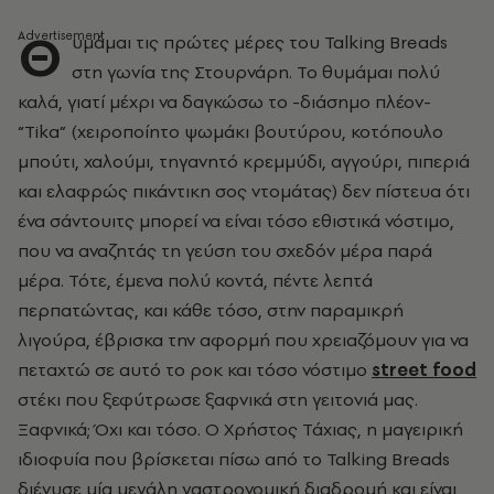
Θ
υμάμαι τις πρώτες μέρες του Talking Breads
στη γωνία της Στουρνάρη. Το θυμάμαι πολύ
καλά, γιατί μέχρι να δαγκώσω το -διάσημο πλέον-
“
Tika” (χειροποίητο ψωμάκι βουτύρου, κοτόπουλο
μπούτι, χαλούμι, τηγανητό κρεμμύδι, αγγούρι, πιπεριά
και ελαφρώς πικάντικη σος ντομάτας) δεν πίστευα ότι
ένα σάντουιτς μπορεί να είναι τόσο εθιστικά νόστιμο,
που να αναζητάς τη γεύση του σχεδόν μέρα παρά
μέρα. Τότε, έμενα πολύ κοντά, πέντε λεπτά
περπατώντας, και κάθε τόσο, στην παραμικρή
λιγούρα, έβρισκα την αφορμή που χρειαζόμουν για να
πεταχτώ σε αυτό το ροκ και τόσο νόστιμο
street food
στέκι που ξεφύτρωσε ξαφνικά στη γειτονιά μας.
Ξαφνικά; Όχι και τόσο. Ο Χρήστος Τάχιας, η μαγειρική
ιδιοφυία που βρίσκεται πίσω από το Talking Breads
διένυσε μία μεγάλη γαστρονομική διαδρομή και είναι