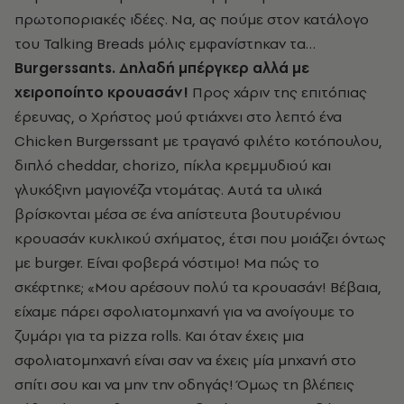
πρωτοποριακές ιδέες. Να, ας πούμε στον κατάλογο
του Talking Breads μόλις εμφανίστηκαν τα…
Burgerssants. Δηλαδή μπέργκερ αλλά με
χειροποίητο κρουασάν!
Προς χάριν της επιτόπιας
έρευνας, ο Χρήστος μού φτιάχνει στο λεπτό ένα
Chicken Burgerssant με τραγανό φιλέτο κοτόπουλου,
διπλό cheddar, chorizo, πίκλα κρεμμυδιού και
γλυκόξινη μαγιονέζα ντομάτας. Αυτά τα υλικά
βρίσκονται μέσα σε ένα απίστευτα βουτυρένιου
κρουασάν κυκλικού σχήματος, έτσι που μοιάζει όντως
με burger. Είναι φοβερά νόστιμο! Μα πώς το
σκέφτηκε; «Μου αρέσουν πολύ τα κρουασάν! Βέβαια,
είχαμε πάρει σφολιατομηχανή για να ανοίγουμε το
ζυμάρι για τα pizza rolls. Και όταν έχεις μια
σφολιατομηχανή είναι σαν να έχεις μία μηχανή στο
σπίτι σου και να μην την οδηγάς! Όμως τη βλέπεις