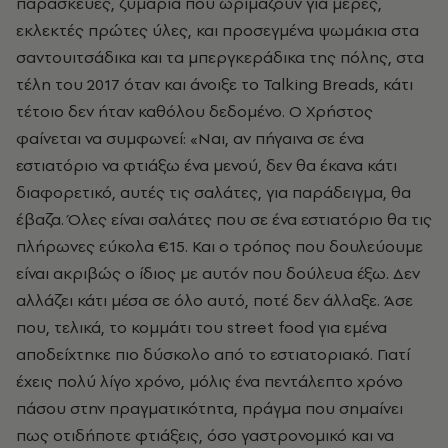
παρασκευές, ζυμάρια που ωριμάζουν για μέρες,
εκλεκτές πρώτες ύλες, και προσεγμένα ψωμάκια στα
σαντουιτσάδικα και τα μπεργκεράδικα της πόλης, στα
τέλη του 2017 όταν και άνοιξε το
Talking Breads, κάτι
τέτοιο δεν ήταν καθόλου δεδομένο. O Χρήστος
φαίνεται να συμφωνεί: «Ναι, αν πήγαινα σε ένα
εστιατόριο να φτιάξω ένα μενού, δεν θα έκανα κάτι
διαφορετικό, αυτές τις σαλάτες, για παράδειγμα, θα
έβαζα. Όλες είναι σαλάτες που σε ένα εστιατόριο θα τις
πλήρωνες εύκολα €15. Και ο τρόπος που δουλεύουμε
είναι ακριβώς ο ίδιος με αυτόν που δούλευα έξω. Δεν
αλλάζει κάτι μέσα σε όλο αυτό, ποτέ δεν άλλαξε. Άσε
που, τελικά, το κομμάτι του street food
για εμένα
αποδείχτηκε πιο δύσκολο από το εστιατοριακό. Γιατί
έχεις πολύ λίγο χρόνο, μόλις ένα πεντάλεπτο χρόνο
πάσου στην πραγματικότητα, πράγμα που σημαίνει
πως οτιδήποτε φτιάξεις, όσο γαστρονομικό και να