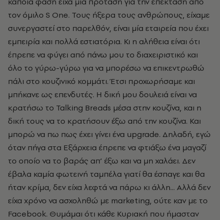
κάποια φάση είχα μια πρόταση για την επέκταση από
τον όμιλο S One. Τους ήξερα τους ανθρώπους, είχαμε
συνεργαστεί στο παρελθόν, είναι μία εταιρεία που έχει
εμπειρία και πολλά εστιατόρια. Κι η αλήθεια είναι ότι
έπρεπε να φύγει από πάνω μου το διαχειριστικό και
όλο το γύρω-γύρω για να μπορέσω να επικεντρωθώ
πάλι στο κουζινικό κομμάτι. Έτσι προχωρήσαμε και
μπήκανε ως επενδυτές. Η δική μου δουλειά είναι να
κρατήσω το Talking Breads
μέσα στην κουζίνα, και η
δική τους να το κρατήσουν έξω από την κουζίνα. Και
μπορώ να πω πως έχει γίνει ένα
upgrade. Δηλαδή, εγώ
όταν πήγα στα Εξάρχεια έπρεπε να φτιάξω ένα μαγαζί
το οποίο να το βαράς απ’ έξω και να μη χαλάει. Δεν
έβαλα καμία φωτεινή ταμπέλα γιατί θα έσπαγε και θα
ήταν κρίμα, δεν είχα λεφτά να πάρω κι άλλη... Αλλά δεν
είχα χρόνο να ασχοληθώ με marketing, ούτε καν με το
Facebook. Θυμάμαι ότι κάθε Κυριακή που ήμασταν