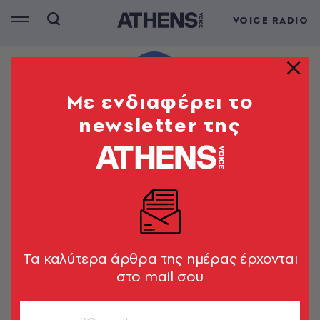
VOICE RADIO
Mε ενδιαφέρει το
newsletter της
Tα καλύτερα άρθρα της ημέρας έρχονται
στο mail σου