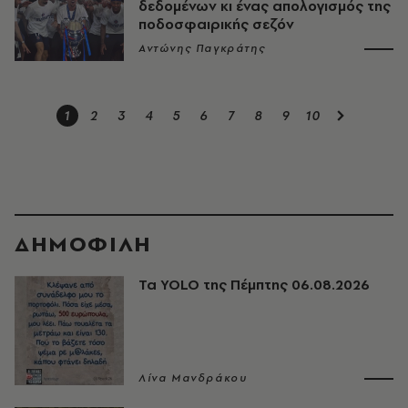
δεδομένων κι ένας απολογισμός της
ποδοσφαιρικής σεζόν
Αντώνης Παγκράτης
1
2
3
4
5
6
7
8
9
10
ΔΗΜΟΦΙΛΗ
Τα YOLO της Πέμπτης 06.08.2026
Λίνα Μανδράκου