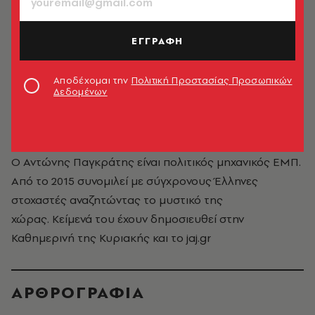
ΕΓΓΡΑΦΗ
Αποδέχομαι την
Πολιτική Προστασίας Προσωπικών
Δεδομένων
Αντώνης Παγκράτης
Ο Αντώνης Παγκράτης είναι πολιτικός μηχανικός ΕΜΠ.
Από το 2015 συνομιλεί με σύγχρονους Έλληνες
στοχαστές αναζητώντας το μυστικό της
χώρας. Κείμενά του έχουν δημοσιευθεί στην
Καθημερινή της Κυριακής και το jaj.gr
ΑΡΘΡΟΓΡΑΦΙΑ