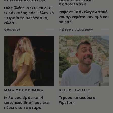
BUSINESS BACKSTAGE
ΣΗΜΕΙΩΣΕΙΣ ΕΝΟΣ
ΜΟΝΟΜΑΝΟΥΣ
Πώς βλέπει ο ΟΤΕ τη ΔΕΗ -
Ρέιμοντ Τσάντλερ: Αστικό
Ο Κόκκαλης πάει Ελληνικό
νουάρ γεμάτο κυνισμό και
- Ωραίο το πλεόνασμα,
ποίηση
αλλά…
Operator
Γιώργος Φλωράκης
ΜΙΛΑ ΜΟΥ ΒΡΟΜΙΚΑ
GUEST PLAYLIST
Μίλα μου βρόμικα: Η
Τι μουσική ακούει ο
αυτοπεποίθησή μου έχει
Fipster;
πέσει στα τάρταρα