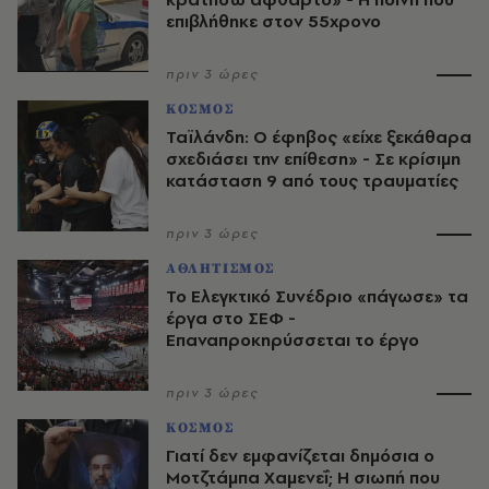
επιβλήθηκε στον 55χρονο
πριν 3 ώρες
ΚΟΣΜΟΣ
Ταϊλάνδη: Ο έφηβος «είχε ξεκάθαρα
σχεδιάσει την επίθεση» - Σε κρίσιμη
κατάσταση 9 από τους τραυματίες
πριν 3 ώρες
ΑΘΛΗΤΙΣΜΟΣ
Το Ελεγκτικό Συνέδριο «πάγωσε» τα
έργα στο ΣΕΦ -
Επαναπροκηρύσσεται το έργο
πριν 3 ώρες
ΚΟΣΜΟΣ
Γιατί δεν εμφανίζεται δημόσια ο
Μοτζτάμπα Χαμενεΐ; Η σιωπή που