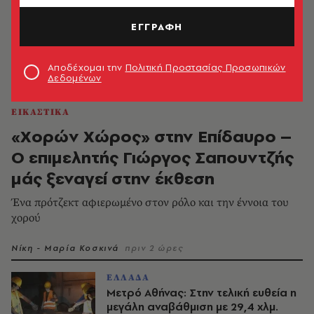
ΕΓΓΡΑΦΗ
Αποδέχομαι την
Πολιτική Προστασίας Προσωπικών
Δεδομένων
ΕΙΚΑΣΤΙΚΑ
«Χορών Χώρος» στην Επίδαυρο –
Ο επιμελητής Γιώργος Σαπουντζής
μάς ξεναγεί στην έκθεση
Ένα πρότζεκτ αφιερωμένο στον ρόλο και την έννοια του
χορού
Νίκη - Μαρία Κοσκινά
πριν 2 ώρες
ΕΛΛΑΔΑ
Μετρό Αθήνας: Στην τελική ευθεία η
μεγάλη αναβάθμιση με 29,4 χλμ.