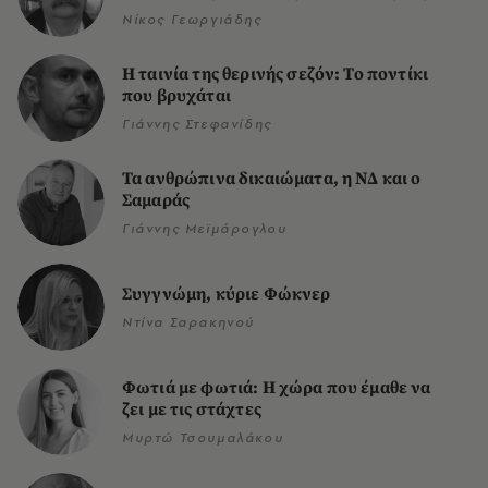
Νίκος Γεωργιάδης
Η ταινία της θερινής σεζόν: Το ποντίκι
που βρυχάται
Γιάννης Στεφανίδης
Τα ανθρώπινα δικαιώματα, η ΝΔ και ο
Σαμαράς
Γιάννης Μεϊμάρογλου
Συγγνώμη, κύριε Φώκνερ
Ντίνα Σαρακηνού
Φωτιά με φωτιά: Η χώρα που έμαθε να
ζει με τις στάχτες
Μυρτώ Τσουμαλάκου