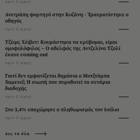
πριν 2 ώρες
Ανετράπη φορτηγό στην Κοζάνη - Τραυματίστηκε ο
οδηγός
πριν 3 ώρες
Τζέιμς Χέιβεν: Κουράστηκα να κρύβομαι, είμαι
ομοφυλόφιλος – Ο αδελφός της Αντζελίνα Τζολί
έκανε coming out
πριν 3 ώρες
Γιατί δεν εμφανίζεται δημόσια ο Μοτζτάμπα
Χαμενεΐ; Η σιωπή που πυροδοτεί τα σενάρια
διαδοχής
πριν 3 ώρες
Στο 3,4% υποχώρησε ο πληθωρισμός τον Ιούλιο
πριν 3 ώρες
Δες τα όλα