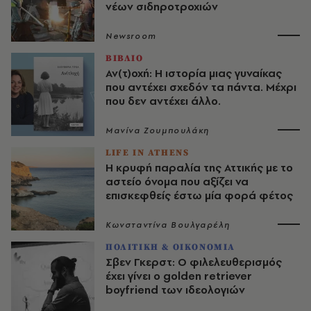
νέων σιδηροτροχιών
Newsroom
ΒΙΒΛΙΟ
Αν(τ)οχή: Η ιστορία μιας γυναίκας
που αντέχει σχεδόν τα πάντα. Μέχρι
που δεν αντέχει άλλο.
Μανίνα Ζουμπουλάκη
LIFE IN ATHENS
Η κρυφή παραλία της Αττικής με το
αστείο όνομα που αξίζει να
επισκεφθείς έστω μία φορά φέτος
Κωνσταντίνα Βουλγαρέλη
ΠΟΛΙΤΙΚΗ & ΟΙΚΟΝΟΜΙΑ
Σβεν Γκερστ: Ο φιλελευθερισμός
έχει γίνει ο golden retriever
boyfriend των ιδεολογιών