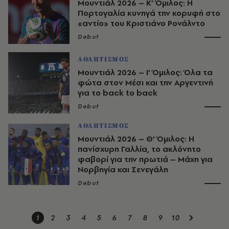
Μουντιάλ 2026 – Κ’ Όμιλος: Η
Πορτογαλία κυνηγά την κορυφή στο
«αντίο» του Κριστιάνο Ρονάλντο
Debut
ΑΘΛΗΤΙΣΜΟΣ
Μουντιάλ 2026 – I’ Όμιλος: Όλα τα
φώτα στον Μέσι και την Αργεντινή
για το back to back
Debut
ΑΘΛΗΤΙΣΜΟΣ
Μουντιάλ 2026 – Θ’ Όμιλος: Η
πανίσχυρη Γαλλία, το ακλόνητο
φαβορί για την πρωτιά – Μάχη για
Νορβηγία και Σενεγάλη
Debut
1
2
3
4
5
6
7
8
9
10