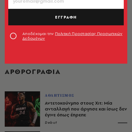
ΕΓΓΡΑΦΗ
Αποδέχομαι την
Πολιτική Προστασίας Προσωπικών
Δεδομένων
Debut
ΑΡΘΡΟΓΡΑΦΙΑ
ΑΘΛΗΤΙΣΜΟΣ
Αντετοκούνμπο στους Χιτ: Μία
ανταλλαγή που άργησε και ίσως δεν
έγινε όπως έπρεπε
Debut