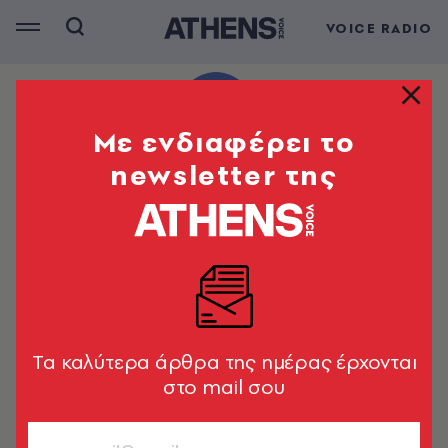
VOICE RADIO
Mε ενδιαφέρει το
newsletter της
Tα καλύτερα άρθρα της ημέρας έρχονται
στο mail σου