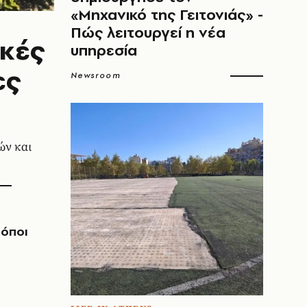
«Μηχανικό της Γειτονιάς» -
Πώς λειτουργεί η νέα
ικές
υπηρεσία
ες
Newsroom
ών και
ρόποι