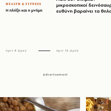
HEALTH & FITNESS
μικροσκοπικοί δεινόσαυρ
Η πλήξη και η μνήμη
ευθύνη βαραίνει τα θηλ
πριν 8 ώρες
πριν 16 ώρες