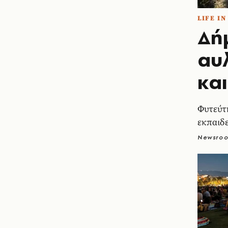
LIFE I
Δή
αυλ
κα
Φυτεύτη
εκπαιδ
Newsro