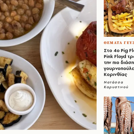
ΘΕΜΑΤΑ ΓΕΥ
Στο 4ο Pig F
Pink Floyd τ
την πιο διάσ
γουρνοπούλα
Κορινθίας
Νατάσσα
Καρυστινού