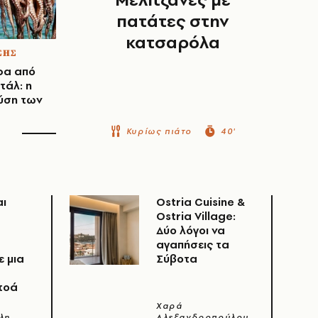
πατάτες στην
κατσαρόλα
ΣΗΣ
ρα από
τάλ: η
εύση των
Κυρίως πιάτο
40'
αι
Ostria Cuisine &
Ostria Village:
Δύο λόγοι να
αγαπήσεις τα
ε μια
Σύβοτα
τοά
Χαρά
λη
Αλεξανδροπούλου