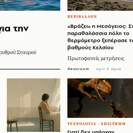
ΠΕΡΙΒΑΛΛΟΝ
ια την
«Βράζει» η Μεσόγειος: Σ
παραθαλάσσια πόλη το
θερμόμετρο ξεπέρασε τ
βαθμούς Κελσίου
ρυθρού Σταυρού
Πρωτοφανείς μετρήσεις
Newsroom
πριν 5 ώρες
ΤΕΧΝΟΛΟΓΙΑ - ΕΠΙΣΤΗΜΗ
Γιατί δεν υπήρχαν