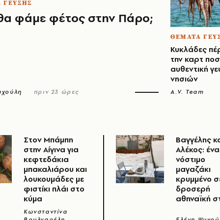
 ΓΕΥΣΗΣ
θα φάμε φέτος στην Πάρο;
ΘΕΜΑΤΑ ΓΕΥ
Κυκλάδες πέ
την καρτ ποσ
αυθεντική γ
νησιών
υχούλη
πριν 23 ώρες
A.V. Team
Στον Μπάμπη
Βαγγέλης κ
στην Αίγινα για
Αλέκος: ένα
κεφτεδάκια
νόστιμο
μπακαλιάρου και
μαγαζάκι
λουκουμάδες με
κρυμμένο σ
φιστίκι πλάι στο
δροσερή
κύμα
αθηναϊκή σ
Κωνσταντίνα
Βουλγαρέλη
Ελένη Ψυχού