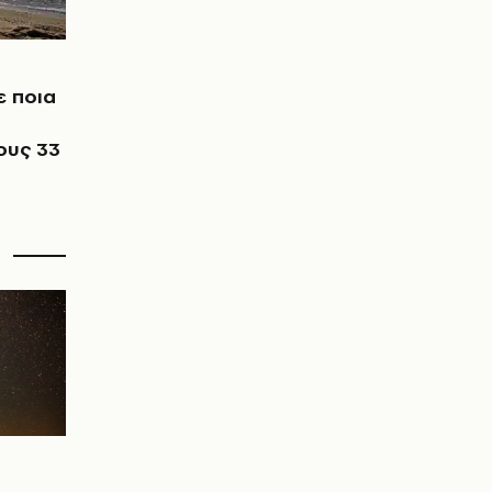
ε ποια
ους 33