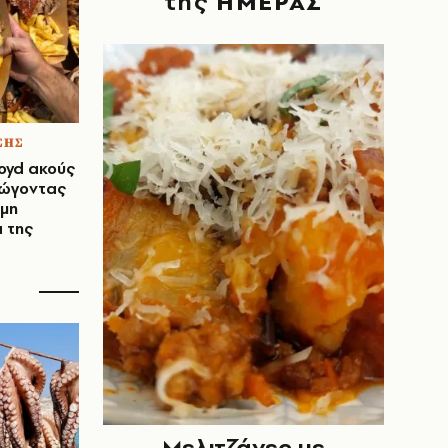
της
ΗΜΕΡΑΣ
ΣΗΣ
loyd ακούς
ρώγοντας
ημη
 της
Μελιτζάνες με