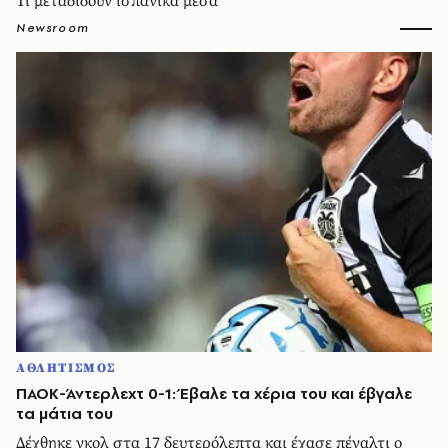
Τι μεταδίδουν ισπανικά μέσα
Newsroom
ΑΘΛΗΤΙΣΜΟΣ
ΠΑΟΚ-Άντερλεχτ 0-1: Έβαλε τα χέρια του και έβγαλε
τα μάτια του
Δέχθηκε γκολ στα 17 δευτερόλεπτα και έχασε πέναλτι ο