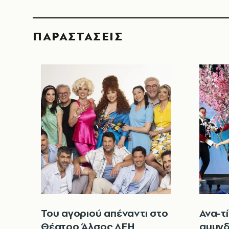
ΠΑΡΑΣΤΑΣΕΙΣ
Του αγοριού απέναντι στο
Ανα-τ
Θέατρο Άλσος ΔΕΗ
αμυγδ