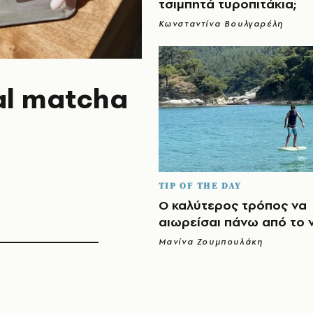
τσιμπητά τυροπιτάκια;
Κωνσταντίνα Βουλγαρέλη
ral matcha
TIP OF THE DAY
Ο καλύτερος τρόπος να
αιωρείσαι πάνω από το 
Μανίνα Ζουμπουλάκη