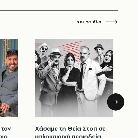
Δες τα όλα
Στ
πα
Σα
όλ
 τον
Χάσαμε τη Θεία Στοπ σε
ριο
καλοκαιρινή περιοδεία