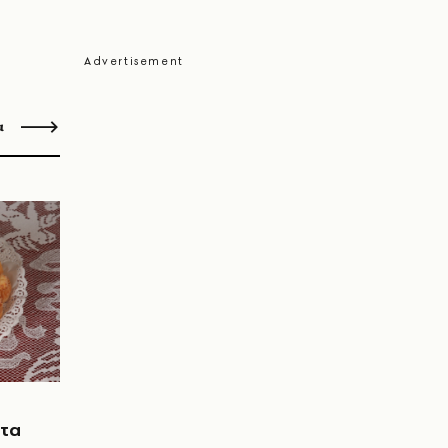
α
 τα