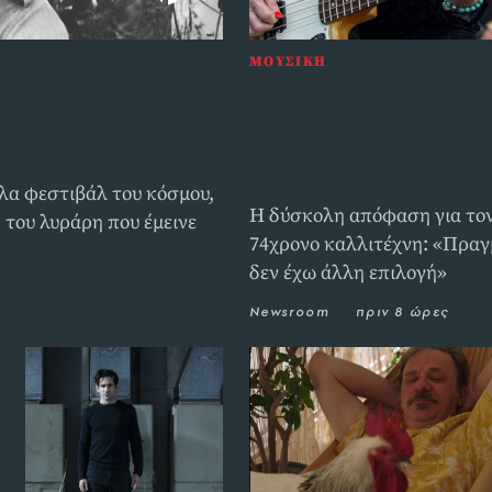
ΜΟΥΣΙΚΗ
ς που
O Γκλεν Χιουζ των Deep 
υποβάλλεται σε εγχείρη
ρήτη
καρδιάς βάζοντας τέλος 
περιοδείες
άλα φεστιβάλ του κόσμου,
Η δύσκολη απόφαση για το
 του λυράρη που έμεινε
74χρονο καλλιτέχνη: «Πραγ
δεν έχω άλλη επιλογή»
Newsroom
πριν 8 ώρες