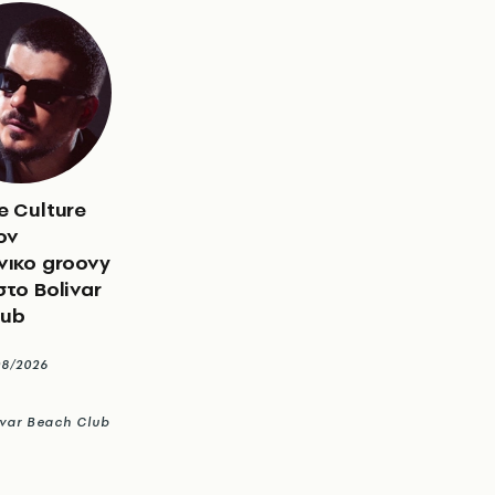
e Culture
ον
νικο groovy
στο Bolivar
lub
08/2026
ivar Beach Club