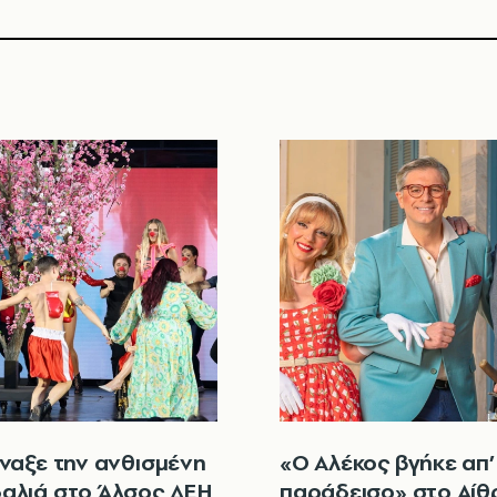
ίναξε την ανθισμένη
«Ο Αλέκος βγήκε απ’
αλιά στο Άλσος ΔΕΗ
παράδεισο» στο Αίθ