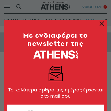
ΣΙΝΕΜΑ
ΘΕΑΤΡΟ
ΓΕΥΣΗ
SHOPPING
ΤΕΧΝΕΣ
ΒΙ
Mε ενδιαφέρει το
newsletter της
Εμφάνιση φίλτρων
Π. ΑΡΕΩΣ
Radisson Blu Park Hotel
Tα καλύτερα άρθρα της ημέρας έρχονται
στο mail σου