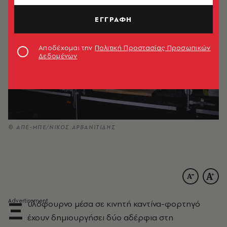
ΕΓΓΡΑΦΗ
Αποδέχομαι την
Πολιτική Προστασίας Προσωπικών
Δεδομένων
© ΑΠΕ-ΜΠΕ/ΝΙΚΟΣ ΑΡΒΑΝΙΤΙΔΗΣ
Ξ
υλόφουρνο μέσα σε κινητή καντίνα-φορτηγό
έχουν δημιουργήσει δύο αδέρφια στη