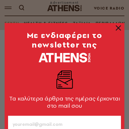
VOICE RADIO
ΓΕΥΣΗ
HEALTH & FITNESS
ΤΑΞΙΔΙΑ
ΠΕΡΙΒΑΛΛΟΝ
Mε ενδιαφέρει το
newsletter της
ΘΕΜΑΤΑ ΓΕΥΣΗΣ
Αυτή η καντίνα κάνει θραύση και
θράκα στους δρόμους της
Θεσσαλονίκης (εικόνες, video)
Η «Paola» είναι ο πρώτος κινητός ξυλόφουρνος στα
Βαλκάνια και σερβίρει πίτσες
Tα καλύτερα άρθρα της ημέρας έρχονται
στο mail σου
Newsroom
26.09.2018, 15:28
1’ ΔΙΑΒΑΣΜΑ