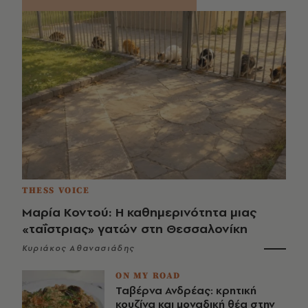
THESS VOICE
Μαρία Κοντού: Η καθημερινότητα μιας
«ταΐστριας» γατών στη Θεσσαλονίκη
Κυριάκος Αθανασιάδης
ON MY ROAD
Ταβέρνα Ανδρέας: κρητική
κουζίνα και μοναδική θέα στην