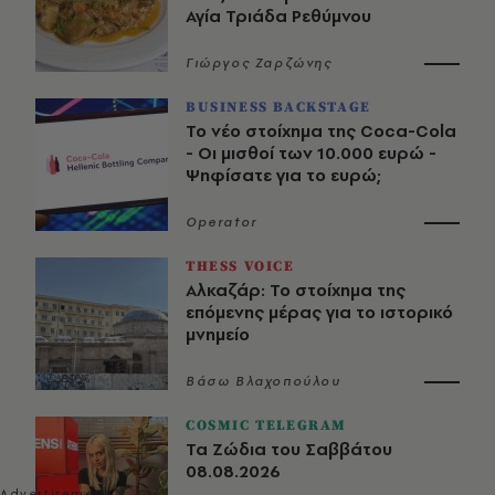
Αγία Τριάδα Ρεθύμνου
Γιώργος Ζαρζώνης
BUSINESS BACKSTAGE
Το νέο στοίχημα της Coca-Cola
- Οι μισθοί των 10.000 ευρώ -
Ψηφίσατε για το ευρώ;
Operator
THESS VOICE
Αλκαζάρ: Το στοίχημα της
επόμενης μέρας για το ιστορικό
μνημείο
Βάσω Βλαχοπούλου
COSMIC TELEGRAM
Τα Ζώδια του Σαββάτου
08.08.2026