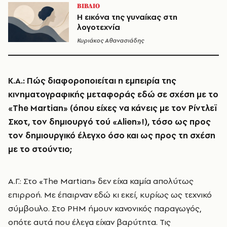
ΒΙΒΛΙΟ
Η εικόνα της γυναίκας στη
λογοτεχνία
Κυριάκος Αθανασιάδης
Κ.Α.: Πώς διαφοροποιείται η εμπειρία της
κινηματογραφικής μεταφοράς εδώ σε σχέση με το
«The Martian» (όπου είχες να κάνεις με τον Ρίντλεϊ
Σκοτ, τον δημιουργό τού «Alien»!), τόσο ως προς
τον δημιουργικό έλεγχο όσο και ως προς τη σχέση
με το στούντιο;
Α.Γ.: Στο «The Martian» δεν είχα καμία απολύτως
επιρροή. Με έπαιρναν εδώ κι εκεί, κυρίως ως τεχνικό
σύμβουλο. Στο PHM ήμουν κανονικός παραγωγός,
οπότε αυτά που έλεγα είχαν βαρύτητα. Τις