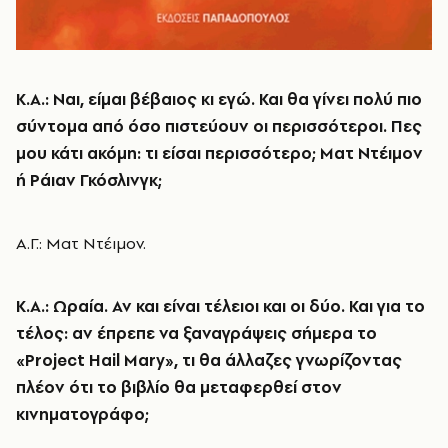
Κ.Α.: Ναι, είμαι βέβαιος κι εγώ. Και θα γίνει πολύ πιο
σύντομα από όσο πιστεύουν οι περισσότεροι. Πες
μου κάτι ακόμη: τι είσαι περισσότερο; Ματ Ντέιμον
ή Ράιαν Γκόσλινγκ;
Α.Γ.: Ματ Ντέιμον.
Κ.Α.: Ωραία. Αν και είναι τέλειοι και οι δύο. Και για το
τέλος: αν έπρεπε να ξαναγράψεις σήμερα το
«Project Hail Mary», τι θα άλλαζες γνωρίζοντας
πλέον ότι το βιβλίο θα μεταφερθεί στον
κινηματογράφο;