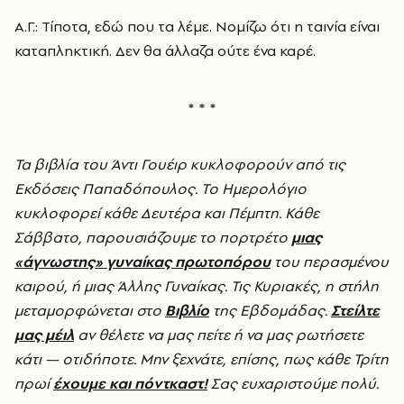
Α.Γ.: Τίποτα, εδώ που τα λέμε. Νομίζω ότι η ταινία είναι
καταπληκτική. Δεν θα άλλαζα ούτε ένα καρέ.
* * *
Τα βιβλία του Άντι Γουέιρ κυκλοφορούν από τις
Εκδόσεις Παπαδόπουλος. Το Ημερολόγιο
κυκλοφορεί κάθε Δευτέρα και Πέμπτη. Κάθε
Σάββατο, παρουσιάζουμε το πορτρέτο
μιας
«άγνωστης» γυναίκας πρωτοπόρου
του περασμένου
καιρού, ή μιας Άλλης Γυναίκας. Τις Κυριακές, η στήλη
μεταμορφώνεται στο
Βιβλίο
της Εβδομάδας.
Στείλτε
μας μέιλ
αν θέλετε να μας πείτε ή να μας ρωτήσετε
κάτι — οτιδήποτε. Μην ξεχνάτε, επίσης, πως κάθε Τρίτη
πρωί
έχουμε και πόντκαστ!
Σας ευχαριστούμε πολύ
.