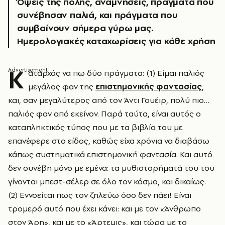
Όψεις της πόλης, αναμνήσεις, πράγματα που
συνέβησαν παλιά, και πράγματα που
συμβαίνουν σήμερα γύρω μας.
Ημερολογιακές καταχωρίσεις για κάθε χρήση
Κ
αταρχάς να πω δύο πράγματα: (1) Είμαι παλιός
μεγάλος φαν της
επιστημονικής φαντασίας
,
και, σαν μεγαλύτερος από τον Άντι Γουέιρ, πολύ πιο…
παλιός φαν από εκείνον. Παρά ταύτα, είναι αυτός ο
καταπληκτικός τύπος που με τα βιβλία του με
επανέφερε στο είδος, καθώς είχα χρόνια να διαβάσω
κάπως συστηματικά επιστημονική φαντασία. Και αυτό
δεν συνέβη μόνο με εμένα: τα μυθιστορήματά του του
γίνονται μπεστ-σέλερ σε όλο τον κόσμο, και δικαίως.
(2) Εννοείται πως τον ζηλεύω όσο δεν πάει! Είναι
τρομερό αυτό που έχει κάνει: και με τον «Άνθρωπο
στον Άρη», και με το «Άρτεμις», και τώρα με το