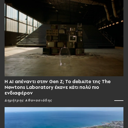
Η AI απέναντι στην Gen Z; Το debAIte της The
Newtons Laboratory έκανε κάτι πολύ πιο
ενδιαφέρον
Δημήτρης Αθανασιάδης