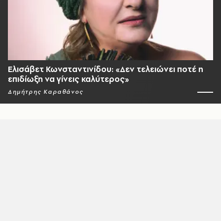
Ελισάβετ Κωνσταντινίδου: «Δεν τελειώνει ποτέ η
επιδίωξη να γίνεις καλύτερος»
Δημήτρης Καραθάνος