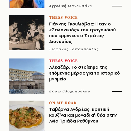
Αγγελική Μανουσάκη
THESS VOICE
Γιάννης Γκουλιόβας: Ήταν ο
«Σαλονικιός» του τραγουδιού
που ερμήνευε ο Στράτος
Διονυσίου;
Στέφανος Τσιτσόπουλος
THESS VOICE
Αλκαζάρ: Το στοίχημα της
επόμενης μέρας για το ιστορικό
μνημείο
Βάσω Βλαχοπούλου
ON MY ROAD
Ταβέρνα Ανδρέας: κρητική
κουζίνα και μοναδική θέα στην
Αγία Τριάδα Ρεθύμνου