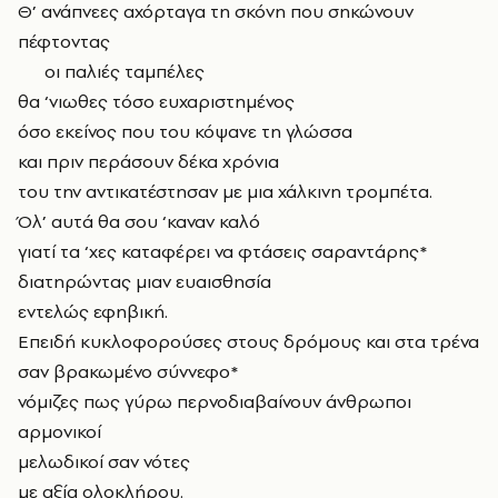
Θ’ ανάπνεες αχόρταγα τη σκόνη που σηκώνουν
πέφτοντας
οι παλιές ταμπέλες
θα ‘νιωθες τόσο ευχαριστημένος
όσο εκείνος που του κόψανε τη γλώσσα
και πριν περάσουν δέκα χρόνια
του την αντικατέστησαν με μια χάλκινη τρομπέτα.
Όλ’ αυτά θα σου ‘καναν καλό
γιατί τα ‘χες καταφέρει να φτάσεις σαραντάρης*
διατηρώντας μιαν ευαισθησία
εντελώς εφηβική.
Επειδή κυκλοφορούσες στους δρόμους και στα τρένα
σαν βρακωμένο σύννεφο*
νόμιζες πως γύρω περνοδιαβαίνουν άνθρωποι
αρμονικοί
μελωδικοί σαν νότες
με αξία ολοκλήρου.