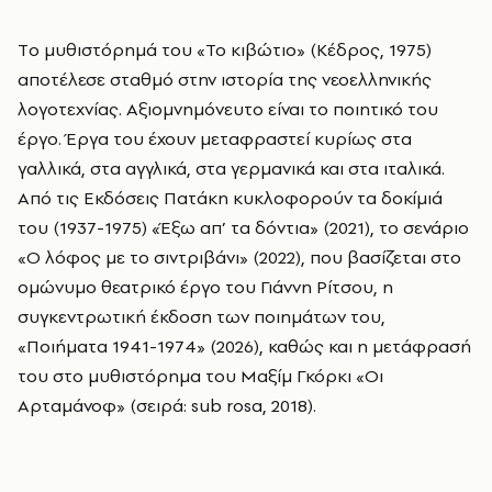
Tο μυθιστόρηµά του «Το κιβώτιο» (Κέδρος, 1975)
αποτέλεσε σταθµό στην ιστορία της νεοελληνικής
λογοτεχνίας. Αξιοµνηµόνευτο είναι το ποιητικό του
έργο. Έργα του έχουν µεταφραστεί κυρίως στα
γαλλικά, στα αγγλικά, στα γερµανικά και στα ιταλικά.
Από τις Εκδόσεις Πατάκη κυκλοφορούν τα δοκίμιά
του (1937-1975) «Έξω απ’ τα δόντια» (2021), το σενάριο
«Ο λόφος µε το σιντριβάνι» (2022), που βασίζεται στο
οµώνυμο θεατρικό έργο του Γιάννη Ρίτσου, η
συγκεντρωτική έκδοση των ποιημάτων του,
«Ποιήματα 1941-1974» (2026), καθώς και η µετάφρασή
του στο µυθιστόρηµα του Μαξίµ Γκόρκι «Οι
Αρταµάνοφ» (σειρά: sub rosa, 2018).