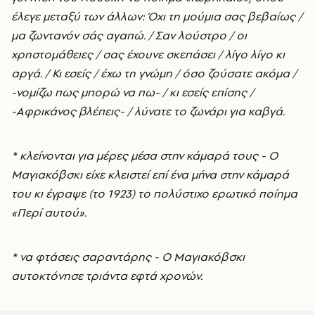
έλεγε μεταξύ των άλλων: Όχι τη μούμια σας βεβαίως /
μα ζωντανόν σάς αγαπώ. / Σαν λούστρο / οι
χρηστομάθειες / σας έχουνε σκεπάσει / λίγο λίγο κι
αργά. / Κι εσείς / έχω τη γνώμη / όσο ζούσατε ακόμα /
-νομίζω πως μπορώ να πω- / κι εσείς επίσης /
-Αφρικάνος βλέπεις- / λύνατε το ζωνάρι για καβγά.
* κλείνονται για μέρες μέσα στην κάμαρά τους - Ο
Μαγιακόβσκι είχε κλειστεί επί ένα μήνα στην κάμαρά
του κι έγραψε (το 1923) το πολύστιχο ερωτικό ποίημα
«Περί αυτού».
* να φτάσεις σαραντάρης - Ο Μαγιακόβσκι
αυτοκτόνησε τριάντα εφτά χρονών.