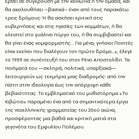
έρθει σε σύγκρουση µε την κοινωνία ή την οµάδα, και
θα ακολουθήσει –βασικά– έναν από τους παρακάτω
τρεις δρόμους: Ή θα ασκήσει κριτική στις
κυβερνήσεις και στις ηγεσίες των κομμάτων, ή θα
κλειστεί στο γυάλινο πύργο του, ή θα συµβιβαστεί και
θα γίνει ένας κομφορµιστής… Για µένα, γνήσιοι Ποιητές
είναι εκείνοι που διαλέγουν τον πρώτο δρόμο...», έλεγε
το 1959 σε συνέντευξή του στον Ρένο Αποστολίδη. Τα
ποιήματά του —σκληρά, πολιτικά, υπαρξιακά—
λειτουργούν ως τεκμήρια μιας διαδρομής: από την
πίστη στην ιδεολογία έως την απόρριψη κάθε
βεβαιότητας. Το εμβληματικό του μυθιστόρημα «Το
Κιβώτιο» παραμένει ένα από τα σημαντικότερα έργα
της νεοελληνικής γραμματείας του 20ού αιώνα,
προσφέροντας μια βαθιά και κριτική ματιά στα
γεγονότα του Εμφυλίου Πολέμου.