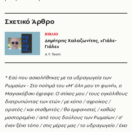
Σχετικό Άρθρο
ΒΙΒΛΙΟ
Δημήτρης Χαλαζωνίτης, «Γιάλε-
Γιάλε»
A.V. Team
* Εσύ που ασχολήθηκες με τα υδραγωγεία των
Ρωμαίων - Στο ποίημά του «Μ’ όλη μου τη φωνή», ο
Μαγιακόβσκι έγραφε: Ο στίχος μου / τους ογκόλιθους
διατρυπώντας των ετών / με κόπο / αγροίκος /
ορατός / και σταθμητός / θα εμφανιστεί, / καθώς
μαστορεμένο / από τους δούλους των Ρωμαίων / σ’
έναν ξένο τόπο / στις μέρες μας / το υδραγωγείο / έχει