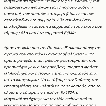
Μαγιακόβσκι έγραφε: Ενώπιον της Κ.Ε. Ελέγχου / των
επερχομένων / φωτεινών ετών / παρουσιασθείς, /
πάνω απ[‘ των ποιητών-καταφερτζήδων / και των
αετονύχηδων / τη συμμορία, / θα σηκώσω / σαν
μπολσεβίκικη / ταυτότητα κομματική / τους εκατό μου
τόμους / όλα μου / τα κομματικά βιβλία.
*(σαν τον φίλο σου τον Πούσκιν) θ’ ακουμπούσες τον
αγκώνα σου στο χιόνι κι αντιπυροβολώντας – Στο
πρώτο μανιφέστο των ρώσων φουτουριστών, που
προσυπέγραψε κι ο Μαγιακόβσκι, υπήρχε η φράση:
«Η Ακαδημία και ο Πούσκιν είναι πιο ακατανόητοι κι
απ’ τα ιερογλυφικά. Να πετάξουμε τον Πούσκιν, τον
Ντοστογιέβσκι, τον Τολστόι και τους λοιπούς, από το
πλοίο της σύγχρονης εποχής». Το 1924, ο
Μαγιακόβσκι έγραψε για την 125η επέτειο από τη
γέννηση του Πούσκιν το ποίημα «Ιωβηλαίο», όπου