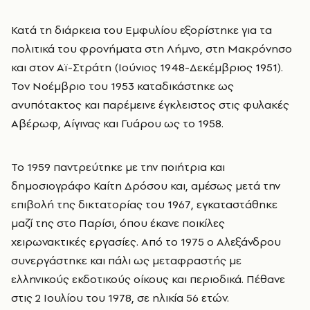
Κατά τη διάρκεια του Εµφυλίου εξορίστηκε για τα
πολιτικά του φρονήµατα στη Λήµνο, στη Μακρόνησο
και στον Αϊ-Στράτη (Ιούνιος 1948-Δεκέµβριος 1951).
Τον Νοέµβριο του 1953 καταδικάστηκε ως
ανυπότακτος και παρέµεινε έγκλειστος στις φυλακές
Αβέρωφ, Αίγινας και Γυάρου ως το 1958.
Το 1959 παντρεύτηκε µε την ποιήτρια και
δημοσιογράφο Καίτη Δρόσου και, αµέσως μετά την
επιβολή της δικτατορίας του 1967, εγκαταστάθηκε
µαζί της στο Παρίσι, όπου έκανε ποικίλες
χειρωνακτικές εργασίες. Από το 1975 ο Αλεξάνδρου
συνεργάστηκε και πάλι ως µεταφραστής µε
ελληνικούς εκδοτικούς οίκους και περιοδικά. Πέθανε
στις 2 Ιουλίου του 1978, σε ηλικία 56 ετών.