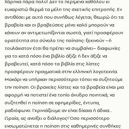
Χάρηκα πάρα πολύ! Δεν το περίμενα καθόλου κι
ευχαριστώ θερμά τα μέλη της σχετικής επιτροπής. Εν
αντιθέσει με αυτό που συνήθως λέγεται, θεωρώ ότι τα
βραβεία και οι βραβεύσεις μόνο καλό μπορούν να
κάνουν αν αντιμετωπίζονται σωστά, γιατί προσφέρουν
ορατότητα στο σύνολο της ποίησης: ξεκινούν –ή
τουλάχιστον έτσι θα πρέπει να συμβαίνει– διαφωνίες
για το κατά πόσο ένα βιβλίο άξιζε ή δεν άξιζε να
βραβευτεί, κατά πόσο τα βιβλία στις λίστες
προσφέρουν πραγματικά στην ελληνική λογοτεχνία.
Μακάρι να υπήρχαν περισσότεροι τόποι να συζητούμε
την ποίηση. Οι βραχείες λίστες και τα βραβεία είναι μια
αφορμή να ποτιστεί ένα τοπίο άνυδρο ποιητικά, να
συζητηθεί η ποίηση σε εφημερίδες, έντυπα,
ραδιόφωνο. Γκρινιάζουμε αν είναι δίκαια ή άδικα…
Ωραία, ας ανοίξει ο διάλογος! Όσο περισσότερο
ενσωματώνεται η ποίηση στις καθημερινές συνθήκες