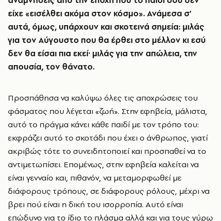
αναμνήσεις από την εποχή που το παιδί σου δεν
είχε «εισέλθει ακόμα στον κόσμο». Ανάμεσα σ’
αυτά, όμως, υπάρχουν και σκοτεινά σημεία: μιλάς
για τον Αύγουστο που θα έρθει στο μέλλον κι εσύ
δεν θα είσαι πια εκεί· μιλάς για την απώλεια, την
απουσία, τον θάνατο.
Προσπάθησα να καλύψω όλες τις αποχρώσεις του
φάσματος που λέγεται «ζωή». Στην εφηβεία, μάλιστα,
αυτό το πράγμα κάνει κάθε παιδί με τον τρόπο του:
εκφράζει αυτό το σκοτάδι που έχει ο άνθρωπος, γιατί
ακριβώς τότε το συνειδητοποιεί και προσπαθεί να το
αντιμετωπίσει. Επομένως, στην εφηβεία καλείται να
είναι γενναίο και, πιθανόν, να μεταμορφωθεί με
διάφορους τρόπους, σε διάφορους ρόλους, μέχρι να
βρει πού είναι η δική του ισορροπία. Αυτό είναι
επώδυνο για το ίδιο το πλάσμα αλλά και για τους γύρω