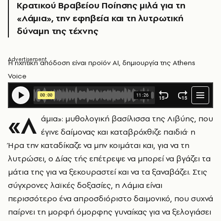
Κρατικού Βραβείου Ποίησης μιλά για τη
«Λάμια», την εφηβεία και τη λυτρωτική
δύναμη της τέχνης
Η ηχητική απόδοση είναι προϊόν AI, δημιουργία της Athens
Voice
«Λ
άμια»: μυθολογική βασίλισσα της Λιβύης, που
έγινε δαίμονας και καταβρόχθιζε παιδιά· η
Ήρα την καταδίκαζε να μην κοιμάται και, για να τη
λυτρώσει, ο Δίας τής επέτρεψε να μπορεί να βγάζει τα
μάτια της για να ξεκουραστεί και να τα ξαναβάζει. Στις
σύγχρονες λαϊκές δοξασίες, η Λάμια είναι
περισσότερο ένα απροσδιόριστο δαιμονικό, που συχνά
παίρνει τη μορφή όμορφης γυναίκας για να ξελογιάσει