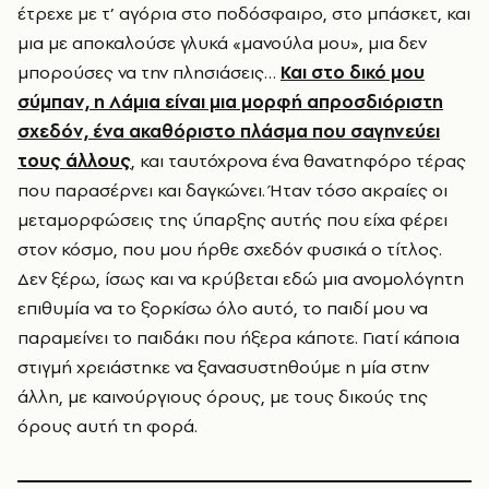
έτρεχε με τ’ αγόρια στο ποδόσφαιρο, στο μπάσκετ, και
μια με αποκαλούσε γλυκά «μανούλα μου», μια δεν
μπορούσες να την πλησιάσεις…
Και στο δικό μου
σύμπαν, η Λάμια είναι μια μορφή απροσδιόριστη
σχεδόν, ένα ακαθόριστο πλάσμα που σαγηνεύει
τους άλλους
, και ταυτόχρονα ένα θανατηφόρο τέρας
που παρασέρνει και δαγκώνει. Ήταν τόσο ακραίες οι
μεταμορφώσεις της ύπαρξης αυτής που είχα φέρει
στον κόσμο, που μου ήρθε σχεδόν φυσικά ο τίτλος.
Δεν ξέρω, ίσως και να κρύβεται εδώ μια ανομολόγητη
επιθυμία να το ξορκίσω όλο αυτό, το παιδί μου να
παραμείνει το παιδάκι που ήξερα κάποτε. Γιατί κάποια
στιγμή χρειάστηκε να ξανασυστηθούμε η μία στην
άλλη, με καινούργιους όρους, με τους δικούς της
όρους αυτή τη φορά.