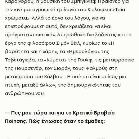
Καραΐνδρου, η μουσική του Ζμπίγκνιεφ Πράισνερ για
την κινηματογραφική τριλογία του Κισλόφκσι «Τρία
χρώματα». Αλλά τα έργα του λόγου, για να
επιστρέψουμε σ’ αυτά, δεν χρειάζεται να είναι
πράγματα «ποιητικά». Λυτρώθηκα διαβάζοντας και το
έργο της φιλοσόφου Σιμόν Βέιλ, κυρίως το «Η
βαρύτητα και η χάρη», τα «Ημερολόγια» της
Τσβετάγιεβα, τα «Κύματα» της Γουλφ, τις μεταφράσεις
της Γιουρσενάρ, τον Σιοράν, τους Ψαλμούς στη
μετάφραση του Κάλβου… Η ποίηση είναι απλώς μια
πτυχή, μεταξύ άλλων, της δημιουργικότητας του
ανθρώπινου νου.
— Πες μου τώρα και για το Κρατικό Βραβείο
Ποίησης. Πώς ένιωσες όταν το έμαθες;