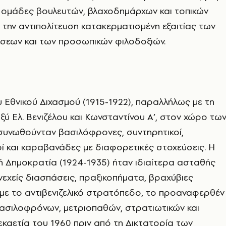
ομάδες βουλευτών, βλαχοδημάρχων και τοπικών
την αντιπολίτευση κατακερματισμένη εξαιτίας των
έσεων και των προσωπικών φιλοδοξιών.
υ Εθνικού Διχασμού (1915-1922), παραλλήλως με τη
ύ Ελ. Βενιζέλου και Κωνσταντίνου Α’, στον χώρο τω
 συνωθούνταν βασιλόφρονες, συντηρητικοί,
ί και καραβανάδες με διαφορετικές στοχεύσεις. Η
ή Δημοκρατία (1924-1935) ήταν ιδιαίτερα ασταθής
νεχείς διασπάσεις, πραξικοπήματα, βραχύβιες
 με το αντιβενιζελικό στρατόπεδο, το προαναφερθέν
ασιλοφρόνων, μετριοπαθών, στρατιωτικών και
δεκαετία του 1960 πριν από τη Δικτατορία των