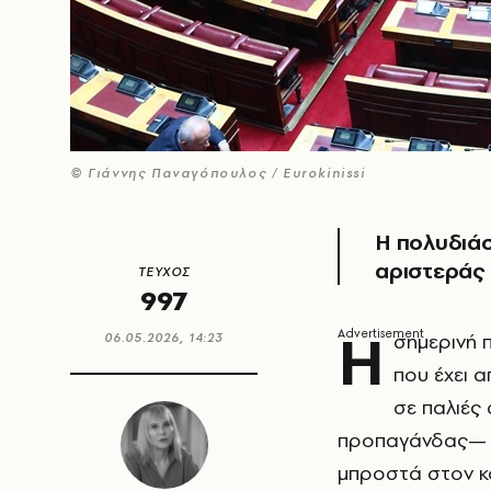
© Γιάννης Παναγόπουλος / Eurokinissi
Η πολυδιάσ
αριστεράς 
ΤΕΥΧΟΣ
997
Η
σημερινή 
06.05.2026, 14:23
που έχει α
σε παλιές
προπαγάνδας— κ
μπροστά στον κο