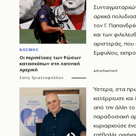
Συνταγματαρχών,
αρχικά πολυδια
τον Γ. Παπανδρ
και των φιλελευ
αριστεράς, που 
ΚΟΣΜΟΣ
Εμφυλίου, εκπ
Οι περιπέτειες των Ρώσων
κατασκόπων στη Λατινική
Αμερική
Σώτη Τριανταφύλλου
Ύστερα, στα πρ
κατέρρευσε και 
από την άλλη το
παραδοσιακή αρ
κυριαρχούσε έν
επέβαλλε αφήγη