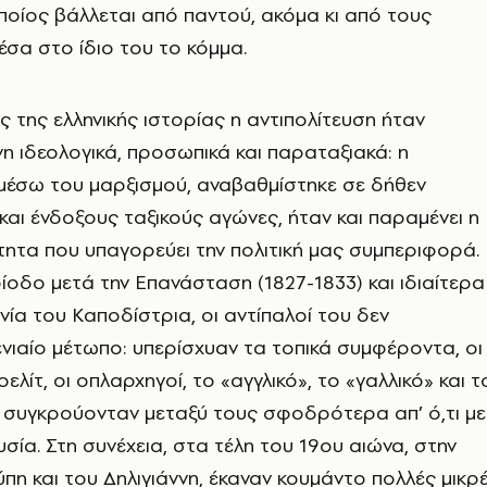
οίος βάλλεται από παντού, ακόμα κι από τους
έσα στο ίδιο του το κόμμα.
ς της ελληνικής ιστορίας η αντιπολίτευση ήταν
 ιδεολογικά, προσωπικά και παραταξιακά: η
 μέσω του μαρξισμού, αναβαθμίστηκε σε δήθεν
και ένδοξους ταξικούς αγώνες, ήταν και παραμένει η
τητα που υπαγορεύει την πολιτική μας συμπεριφορά.
ίοδο μετά την Επανάσταση (1827-1833) και ιδιαίτερα
ία του Καποδίστρια, οι αντίπαλοί του δεν
ιαίο μέτωπο: υπερίσχυαν τα τοπικά συμφέροντα, οι
ελίτ, οι οπλαρχηγοί, το «αγγλικό», το «γαλλικό» και τ
 συγκρούονταν μεταξύ τους σφοδρότερα απ’ ό,τι με
υσία. Στη συνέχεια, στα τέλη του 19ου αιώνα, στην
ύπη και του Δηλιγιάννη, έκαναν κουμάντο πολλές μικρ