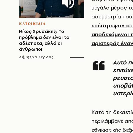
μεγάλο μέρος το
ασυμμετρία που 
ΚΑΤΟΙΚΙΔΙΑ
επέστρεψαν στι
Νίκος Χρυσάκης: Το
αποδεχόμενοι τ
πρόβλημα δεν είναι τα
αριστεράς έναν
αδέσποτα, αλλά οι
άνθρωποι
Δήμητρα Γκρους
Αυτό που προέχει για την αντιπολίτευση είναι να
επιτύχ
ρευστο
υποβάθ
υστερί
Κατά τη δεκαετί
περιλάμβανε απο
εθνικιστικής δεξ