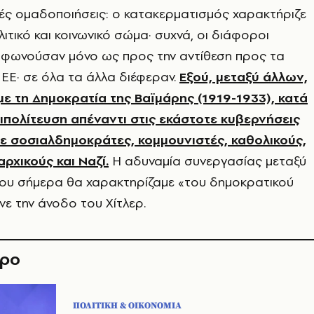
ές ομαδοποιήσεις: ο κατακερματισμός χαρακτήριζε
ιτικό και κοινωνικό σώμα· συχνά, οι διάφοροι
μφωνούσαν μόνο ως προς την αντίθεση προς τα
ν ΕΕ· σε όλα τα άλλα διέφεραν.
Εξού, μεταξύ άλλων,
 με τη Δημοκρατία της Βαϊμάρης (1919-1933), κατά
τιπολίτευση απέναντι στις εκάστοτε κυβερνήσεις
ε σοσιαλδημοκράτες, κομμουνιστές, καθολικούς,
αρχικούς και Ναζί.
Η αδυναμία συνεργασίας μεταξύ
ου σήμερα θα χαρακτηρίζαμε «του δημοκρατικού
νε την άνοδο του Χίτλερ.
θρο
ΠΟΛΙΤΙΚΗ & ΟΙΚΟΝΟΜΙΑ