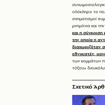
συνωμοσιολογικ
ολόκληρο το πολ
σχηματισμοί συ
μνημόνια και τη
και η σύγκριση
την οποία η αν
διαχωριζόταν σ
εθνικιστές, μον
των κομμάτων π
τόξου» διευκόλυ
Σχετικό Άρ