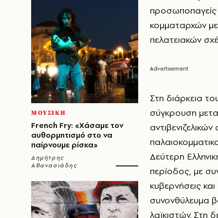
προσωποπαγείς 
κομματαρχών με 
πελατειακών σχ
Στη διάρκεια το
σύγκρουση μεταξ
ΜΟΥΣΙΚΗ
French Fry: «Χάσαμε τον
αντιβενιζελικών
αυθορμητισμό στο να
παλαιοκομματικο
παίρνουμε ρίσκα»
Δεύτερη Ελληνικ
Δημήτρης
Αθανασιάδης
περίοδος, με συ
κυβερνήσεις και
συνονθύλευμα β
λαϊκιστών. Στη 