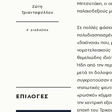
Μητσοτάκη, ο οπ
Σώτη
παλαιοδεξιούς μ
Τριανταφύλλου
Σε πολλές φάσει
4’ ΔΙΑΒΑΣΜΑ
πολυδιασπασμένη
«διχόνοια» που,
νομοτελειακούς 
θεμελιώδης ιδιό
Ήδη από την περ
μετά τη δολοφον
συγκροτούσαν εν
νησιωτικές ψευτο
«ρωσικό» κόμμα
EΠΙΛΟΓΈΣ
την κεντρική εξο
εποχή του Τρικο