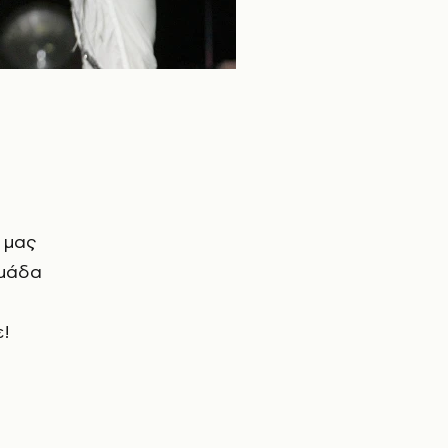
ε μας
ομάδα
ε!