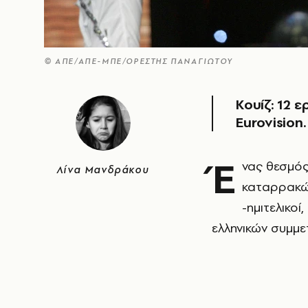
© ΑΠΕ/ΑΠΕ-ΜΠΕ/ΟΡΕΣΤΗΣ ΠΑΝΑΓΙΩΤΟΥ
Κουίζ: 12 ε
Eurovision.
Έ
νας θεσμός
Λίνα Μανδράκου
καταρρακών
-ημιτελικοί
ελληνικών συμμε