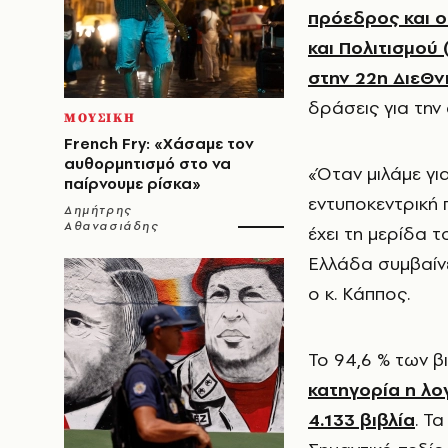
πρόεδρος και ο
και Πολιτισμού
στην 22η ΔιεΘν
δράσεις για την
ΜΟΥΣΙΚΗ
French Fry: «Χάσαμε τον
αυθορμητισμό στο να
«Όταν μιλάμε γι
παίρνουμε ρίσκα»
εντυποκεντρική 
Δημήτρης
Αθανασιάδης
έχει τη μερίδα 
Ελλάδα συμβαίνε
ο κ. Κάππος.
Το 94,6 % των β
κατηγορία η λο
4.133 βιβλία
. Τ