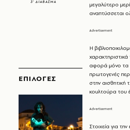
3’ ΔΙΑΒΑΣΜΑ
μεγαλύτερο μερί
αναπτύσσεται ολ
Η βιβλιοποικιλομ
χαρακτηριστικά 
αφορά μόνο τα π
πρωτογενές περι
EΠΙΛΟΓΈΣ
στην αισθητική τ
κουλτούρα του έ
Στοιχεία για τη