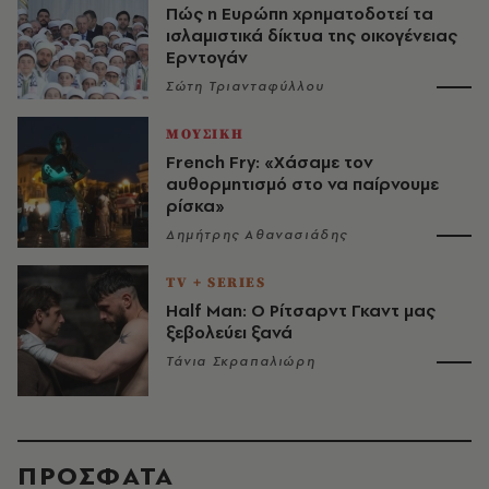
Πώς η Ευρώπη χρηματοδοτεί τα
ισλαμιστικά δίκτυα της οικογένειας
Ερντογάν
Σώτη Τριανταφύλλου
ΜΟΥΣΙΚΗ
French Fry: «Χάσαμε τον
αυθορμητισμό στο να παίρνουμε
ρίσκα»
Δημήτρης Αθανασιάδης
TV + SERIES
Half Man: Ο Ρίτσαρντ Γκαντ μας
ξεβολεύει ξανά
Τάνια Σκραπαλιώρη
ΠΡΟΣΦΑΤΑ