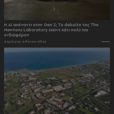
Η AI απέναντι στην Gen Z; Το debAIte της The
Newtons Laboratory έκανε κάτι πολύ πιο
ενδιαφέρον
Δημήτρης Αθανασιάδης