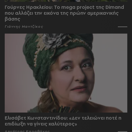
Γούρνες Ηρακλείου: To mega project της Dimand
που αλλάζει την εικόνα της πρώην αμερικανικής
βάσης
Γιάννης Μαντζίκος
Ελισάβετ Κωνσταντινίδου: «Δεν τελειώνει ποτέ η
επιδίωξη να γίνεις καλύτερος»
Δημήτρης Καραθάνος