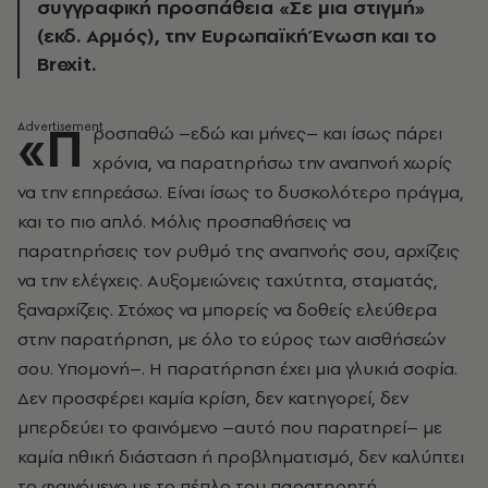
συγγραφική προσπάθεια «Σε μια στιγμή»
(εκδ. Αρμός), την Ευρωπαϊκή Ένωση και το
Brexit.
«Π
ροσπαθώ –εδώ και μήνες– και ίσως πάρει
χρόνια, να παρατηρήσω την αναπνοή χωρίς
να την επηρεάσω. Είναι ίσως το δυσκολότερο πράγμα,
και το πιο απλό. Μόλις προσπαθήσεις να
παρατηρήσεις τον ρυθμό της αναπνοής σου, αρχίζεις
να την ελέγχεις. Αυξομειώνεις ταχύτητα, σταματάς,
ξαναρχίζεις. Στόχος να μπορείς να δοθείς ελεύθερα
στην παρατήρηση, με όλο το εύρος των αισθήσεών
σου. Υπομονή–. Η παρατήρηση έχει μια γλυκιά σοφία.
Δεν προσφέρει καμία κρίση, δεν κατηγορεί, δεν
μπερδεύει το φαινόμενο –αυτό που παρατηρεί– με
καμία ηθική διάσταση ή προβληματισμό, δεν καλύπτει
το φαινόμενο με το πέπλο του παρατηρητή.