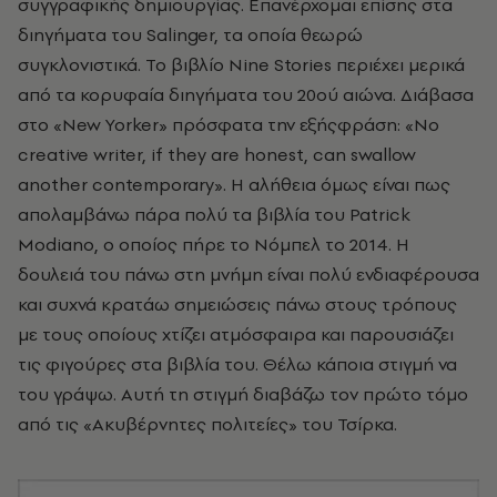
συγγραφικής δημιουργίας. Επανέρχομαι επίσης στα
διηγήματα του Salinger, τα οποία θεωρώ
συγκλονιστικά. Το βιβλίο Nine Stories περιέχει μερικά
από τα κορυφαία διηγήματα του 20oύ αιώνα. Διάβασα
στο «New Yorker» πρόσφατα την εξήςφράση: «Νo
creative writer, if they are honest, can swallow
another contemporary». Η αλήθεια όμως είναι πως
απολαμβάνω πάρα πολύ τα βιβλία του Patrick
Modiano, ο οποίος πήρε το Νόμπελ το 2014. Η
δουλειά του πάνω στη μνήμη είναι πολύ ενδιαφέρουσα
και συχνά κρατάω σημειώσεις πάνω στους τρόπους
με τους οποίους χτίζει ατμόσφαιρα και παρουσιάζει
τις φιγούρες στα βιβλία του. Θέλω κάποια στιγμή να
του γράψω. Αυτή τη στιγμή διαβάζω τον πρώτο τόμο
από τις «Ακυβέρνητες πολιτείες» του Τσίρκα.