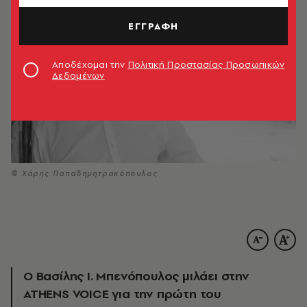
ΕΓΓΡΑΦΗ
Αποδέχομαι την
Πολιτική Προστασίας Προσωπικών
Δεδομένων
© Χάρης Παπαδημητρακόπουλος
Ο Βασίλης Ι. Μπενόπουλος μιλάει στην
ATHENS VOICE για την πρώτη του