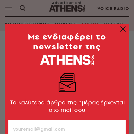
VOICE RADIO
ΚΙΝΗΜΑΤΟΓΡΑΦΟΣ
ΜΟΥΣΙΚΗ
ΒΙΒΛΙΟ
ΘΕΑΤΡΟ - Ο
Mε ενδιαφέρει το
newsletter της
ΒΙΒΛΙΟ
Ο Βασίλης Ι. Μπενόπουλος «Σε μια
στιγμή»
Ο νεαρός συγγραφέας μιλάει για το πρώτο του βιβλίο,
τις προκλήσεις της Ευρώπης και το Brexit
Tα καλύτερα άρθρα της ημέρας έρχονται
Μάνος Νομικός
725
στο mail σου
ΤΕΥΧΟΣ
28.11.2019, 17:25
4’ ΔΙΑΒΑΣΜΑ