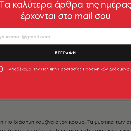
Tα καλύτερα άρθρα της ημέρα
έρχονται στο mail σου
ΘΕΜΑΤΑ ΓΕΥΣΗΣ
στά στέκια που σε κ
ΕΓΓΡΑΦΗ
λίγο Παριζιάνο
Αποδέχομαι την
Πολιτική Προστασίας Προσωπικών Δεδομένω
Κρουασάν, προφιτερόλ και γαλλικές σπεσιαλιτέ
, η πιο διάσημη κουζίνα στον κόσμο. Τα μυστικά των σ
ήση άριστων πρώτων υλών και οι εκλεπτυσμένες, φιν