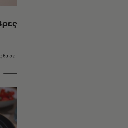
Βρες
 θα σε