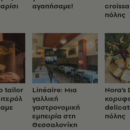
Παρίσι
αγαπήσαμε!
croissa
πόλης
 tailor
Linéaire: Μια
Nora’s 
ιτερόλ
γαλλική
κορυφ
σαμε
γαστρονομική
delicat
εμπειρία στη
πόλης
Θεσσαλονίκη