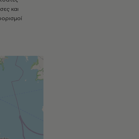
σες και
οορισμοί