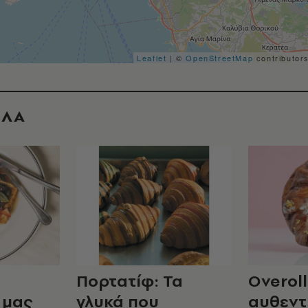
Leaflet
| ©
OpenStreetMap
contributor
ΟΛΑ
Πορτατίφ: Τα
Overoll
 μας
γλυκά που
αυθεντ