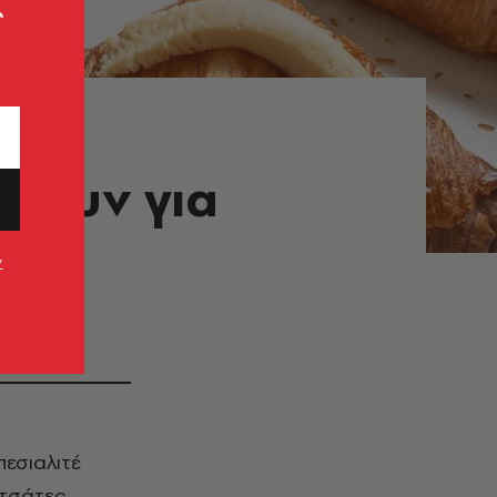
ς
άνουν για
ν
πεσιαλιτέ
ετσάτες