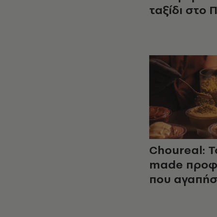
ταξίδι στο 
Choureal: Το
made προφ
που αγαπή