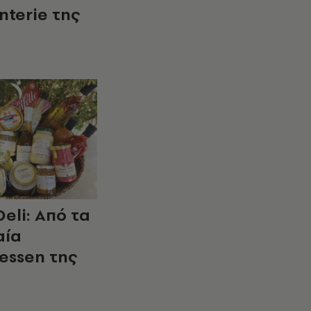
nterie της
Deli: Από τα
αία
essen της