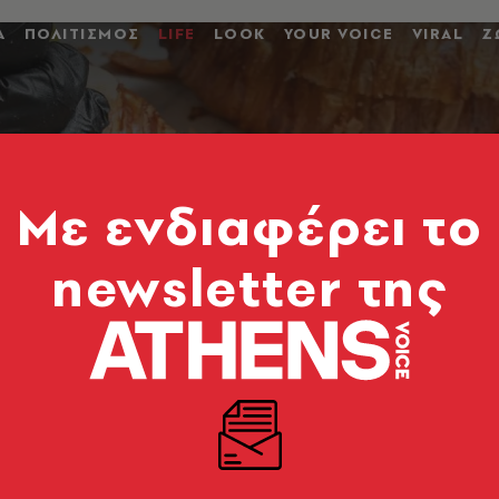
Α
ΠΟΛΙΤΙΣΜΟΣ
LIFE
LOOK
YOUR VOICE
VIRAL
Ζ
Mε ενδιαφέρει το
newsletter της