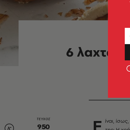
6 λαχταρι
Ε
ΤΕΥΧΟΣ
ίναι, ίσως
950
της; Η χρ