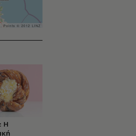
s, Points © 2012 LINZ
: Η
ική