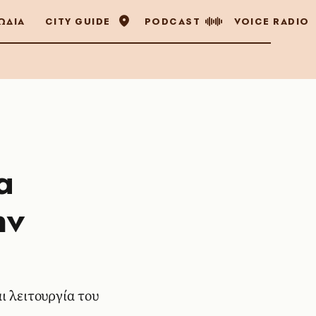
ΩΔΙΑ
CITY GUIDE
PODCAST
VOICE RADIO
α
ην
ι λειτουργία του