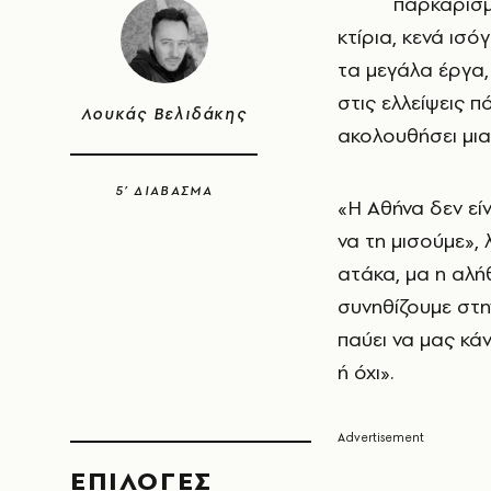
παρκάρισμα
κτίρια, κενά ισ
τα μεγάλα έργα,
στις ελλείψεις π
Λουκάς Βελιδάκης
ακολουθήσει μια
5’ ΔΙΑΒΑΣΜΑ
«Η Αθήνα δεν εί
να τη μισούμε», 
ατάκα, μα η αλήθ
συνηθίζουμε στη
παύει να μας κά
ή όχι».
EΠΙΛΟΓΈΣ