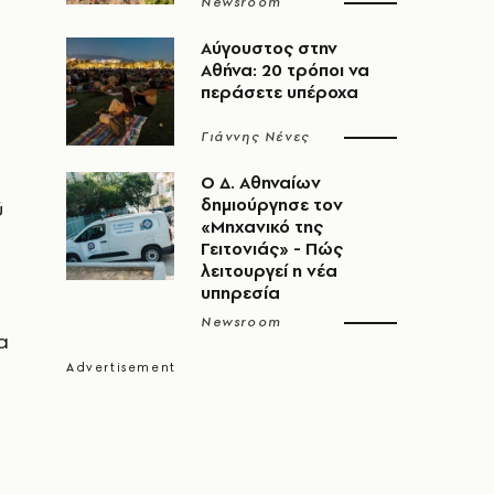
α
Newsroom
Αύγουστος στην
Αθήνα: 20 τρόποι να
περάσετε υπέροχα
Γιάννης Νένες
Ο Δ. Αθηναίων
δημιούργησε τον
ύ
«Μηχανικό της
Γειτονιάς» - Πώς
λειτουργεί η νέα
υπηρεσία
Newsroom
α