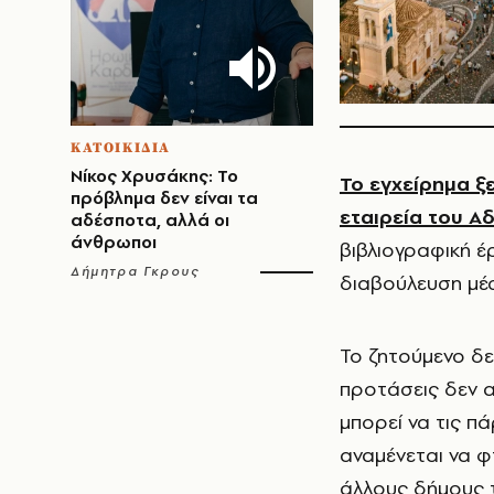
ΚΑΤΟΙΚΙΔΙΑ
Νίκος Χρυσάκης: Το
Το εγχείρημα ξ
πρόβλημα δεν είναι τα
εταιρεία του Α
αδέσποτα, αλλά οι
άνθρωποι
βιβλιογραφική έ
Δήμητρα Γκρους
διαβούλευση μέ
Το ζητούμενο δε
προτάσεις δεν α
μπορεί να τις πά
αναμένεται να 
άλλους δήμους τ