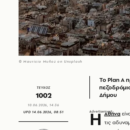
© Mauricio Muñoz on Unsplash
Το Plan A 
πεζοδρόμια
ΤΕΥΧΟΣ
1002
Δήμου
10.06.2026, 14:36
Η
UPD
14.06.2026, 08:51
Αθήνα
είν
τις αδυνα