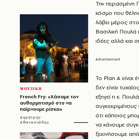
Την περασμένη 
κόσμο που θέλησ
λάβει μέρος στο
Βασιλική Πουλά 
ιδέες αλλά και 
Το Plan A είναι
δεν είναι τυχαίο
ΜΟΥΣΙΚΗ
εξηγεί η κ. Που
French Fry: «Χάσαμε τον
αυθορμητισμό στο να
συγκεκριμένους 
παίρνουμε ρίσκα»
ότι κάποιος μπο
Δημήτρης
Αθανασιάδης
να κάνουμε συγ
ξεκινήσουμε από