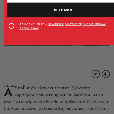
ΕΓΓΡΑΦΗ
Αποδέχομαι την
Πολιτική Προστασίας Προσωπικών
Δεδομένων
Α
ς πούμε ότι είναι Δευτέρα και ξύπνησες
χαρούμενος για να πας στη δουλειά σου. Αυτό
είναι ένα σενάριο που δεν θα υπάρξει ποτέ. Εκτός αν η
δουλειά σου είναι να δοκιμάζεις διάφορες εκδοχές της