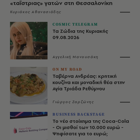
«ταΐστριας» γατών στη Θεσσαλονίκη
Κυριάκος Αθανασιάδης
COSMIC TELEGRAM
Τα Ζώδια της Κυριακής
09.08.2026
Αγγελική Μανουσάκη
ON MY ROAD
Ταβέρνα Ανδρέας: κρητική
κουζίνα και μοναδική θέα στην
Αγία Τριάδα Ρεθύμνου
Γιώργος Ζαρζώνης
BUSINESS BACKSTAGE
Το νέο στοίχημα της Coca-Cola
- Οι μισθοί των 10.000 ευρώ -
Ψηφίσατε για το ευρώ;