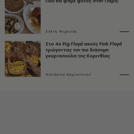
Πού θα φάμε φέτος στην Πάρο;
Ελένη Ψυχούλη
Στο 4ο Pig Floyd ακούς Pink Floyd
τρώγοντας την πιο διάσημη
γουρνοπούλα της Κορινθίας
Νατάσσα Καρυστινού