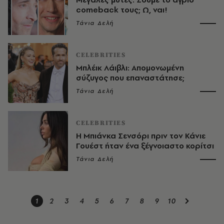
comeback τους; Ω, ναι!
Τάνια Δελή
CELEBRITIES
Μπλέικ Λάιβλι: Aπομονωμένη
σύζυγος που επαναστάτησε;
Τάνια Δελή
CELEBRITIES
Η Μπιάνκα Σενσόρι πριν τον Κάνιε
Γουέστ ήταν ένα ξέγνοιαστο κορίτσι
Τάνια Δελή
1
2
3
4
5
6
7
8
9
10