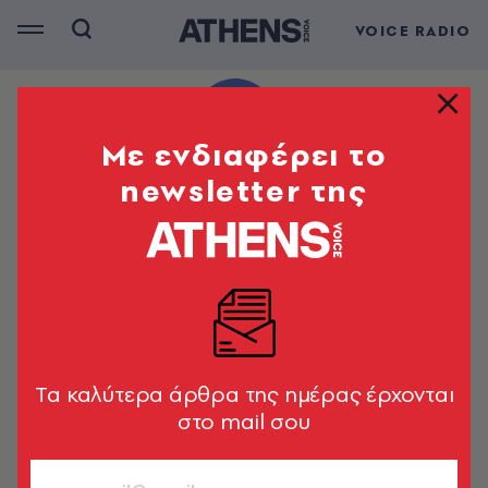
VOICE RADIO
Mε ενδιαφέρει το
newsletter της
Tα καλύτερα άρθρα της ημέρας έρχονται
στο mail σου