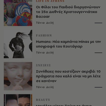
LIFE IN ATHENS
Οι Φίλοι του Παιδιού διοργανώνουν
το 25o Διεθνές Χριστουγεννιάτικο
Bazaar
Τάνια Δελή
FASHION
Humans: Νέα καµπάνια Minas µε την
υπογραφή του Κουτάγιαρ
Τάνια Δελή
ΣΧΕΣΕΙΣ
Συνήθειες που κοστίζουν ακριβά: 10
πράγματα που καλό είναι να μη λέτε
σε κανέναν
Τάνια Δελή
BEAUTY
Μεγάλες μύτες: Ζούμε το άγριο