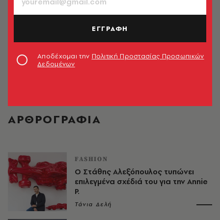
ΕΓΓΡΑΦΗ
Αποδέχομαι την
Πολιτική Προστασίας Προσωπικών
Δεδομένων
Τάνια Δελή
ΑΡΘΡΟΓΡΑΦΙΑ
FASHION
Ο Στάθης Αλεξόπουλος τυπώνει
επιλεγμένα σχέδιά του για την Annie
P.
Τάνια Δελή