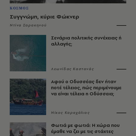
ΚΟΣΜΟΣ
Συγγνώμη, κύριε Φώκνερ
Ντίνα Σαρακηνού
Σενάρια πολιτικής συνέχειας ή
αλλαγής;
Λεωνίδας Καστανάς
Αφού ο Οδυσσέας δεν ήταν
ποτέ τέλειος, πώς περιμένουμε
να είναι τέλεια η Οδύσσεια;
Νίκος Καραχάλιος
Φωτιά με φωτιά: Η χώρα που
έμαθε να ζει με τις στάχτες