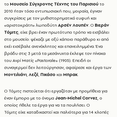
το
Μουσείο Σύγχρονης Τέχνης του Παρισιού
το
2010 ήταν τόσο εντυπωσιακή που, μοιραία, έγιναν
συγκρίσεις με τον μυθιστορηματικό ευφυή και
«αριστοκράτη» λωποδύτη
Αρσέν Λουπέν
. Ο
Βιεράν
Τόμιτς
, είχε βρει έναν πρωτότυπο τρόπο να εισβάλει
στο μουσείο: ψέκαζε με οξύ κάποιο παράθυρο κι από
εκέι εισέβαλε ανενόχλητος και επανειλημμένα. Ένα
βράδυ στις 3 μετά τα μεσάνυχτα έκλεψε τον πίνακα
του Ανρί Ματίς «Pastorale» (1905). Επειδή οι
συναγερμοί δεν λειτούργησαν, αφαίρεσε και έργα των
Μοντιλιάνι
,
Λεζέ
,
Πικάσο
και
Μπρακ
.
Ο Τόμιτς πιστεύεται ότι εργαζόταν με προμήθεια για
έναν έμπορο με το όνομα
Jean-Michel Corvez
, ο
οποίος ήθελε τα έργα για να τα πουλήσει. Ο
Τόμιτς είχε καταδικαστεί και παλιότερα για 14 κλοπές