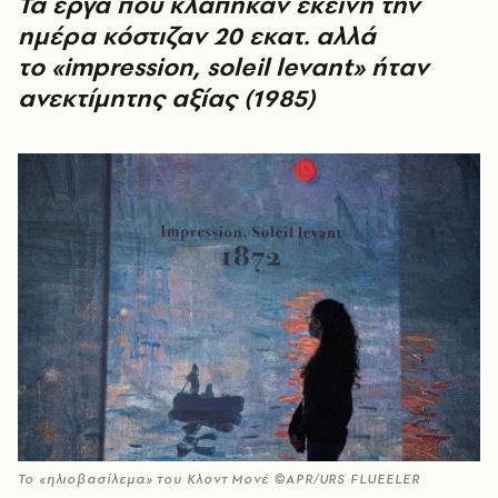
Τα έργα που κλάπηκαν εκείνη την
ημέρα κόστιζαν 20 εκατ. αλλά
το «impression, soleil levant» ήταν
ανεκτίμητης αξίας (1985)
To «ηλιοβασίλεμα» του Κλοντ Μονέ ©APR/URS FLUEELER