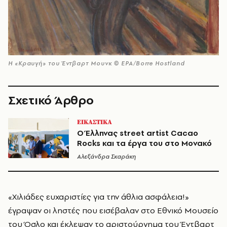
H «Κραυγή» του Έντβαρτ Μουνκ © ΕPA/Borre Hostland
Σχετικό Άρθρο
ΕΙΚΑΣΤΙΚΑ
Ο Έλληνας street artist Cacao
Rocks και τα έργα του στο Μονακό
Αλεξάνδρα Σκαράκη
«Χιλιάδες ευχαριστίες για την άθλια ασφάλεια!»
έγραψαν οι ληστές που εισέβαλαν στο Εθνικό Μουσείο
του Όσλο και έκλεψαν το αριστούργημα του Έντβαρτ