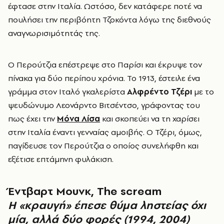
έφτασε στην Ιταλία. Ωστόσο, δεν κατάφερε ποτέ να
πουλήσει την περιβόητη Τζοκόντα λόγω της διεθνούς
αναγνωρισιμότητάς της.
Ο Περούτζια επέστρεψε στο Παρίσι και έκρυψε τον
πίνακα για δύο περίπου χρόνια. Το 1913, έστειλε ένα
γράμμα στον Ιταλό γκαλερίστα
Αλφρέντο Τζέρι
με το
ψευδώνυμο Λεονάρντο Βιτσέντσο, γράφοντας του
πως έχει την
Μόνα Λίσα
και σκοπεύει να τη χαρίσει
στην Ιταλία έναντι γενναίας αμοιβής. Ο Τζέρι, όμως,
παγίδευσε τον Περούτζια ο οποίος συνελήφθη και
εξέτισε επτάμηνη φυλάκιση.
Έντβαρτ Μουνκ, The scream
Η «κραυγή» έπεσε θύμα ληστείας όχι
μία, αλλά δύο φορές (1994, 2004)