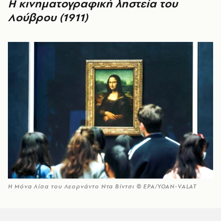
Η κινηματογραφική ληστεία του
Λούβρου (1911)
H Μόνα Λίσα του Λεορνάντο Ντα Βίντσι © ΕPA/YOAN-VALAT