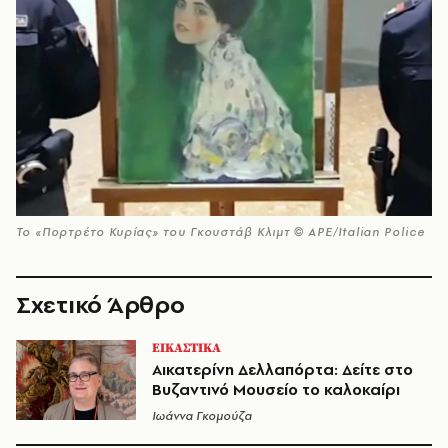
Το «Πορτρέτο Κυρίας» του Γκουστάβ Κλιμτ © APE/Italian Police
Σχετικό Άρθρο
ΕΙΚΑΣΤΙΚΑ
Αικατερίνη Δελλαπόρτα: Δείτε στο
Βυζαντινό Μουσείο το καλοκαίρι
Ιωάννα Γκομούζα