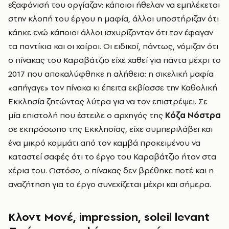
εξαφάνισή του οργίαζαν: κάποιοι ήθελαν να εμπλέκεται
στην κλοπή του έργου η μαφία, άλλοι υποστήριζαν ότι
κάηκε ενώ κάποιοι άλλοι ισχυρίζονταν ότι τον έφαγαν
τα ποντίκια και οι χοίροι. Οι ειδικοί, πάντως, νόμιζαν ότι
ο πίνακας του Καραβάτζιο είχε χαθεί για πάντα μέχρι το
2017 που αποκαλύφθηκε η αλήθεια: η σικελική μαφία
«απήγαγε» τον πίνακα κι έπειτα εκβίασσε την Καθολική
Εκκλησία ζητώντας λύτρα για να τον επιστρέψει. Σε
μία επιστολή που έστειλε ο αρχηγός της
Κόζα Νόστρα
σε εκπρόσωπο της Εκκλησίας, είχε συμπεριλάβει και
ένα μικρό κομμάτι από τον καμβά προκειμένου να
καταστεί σαφές ότι το έργο του Καραβάτζιο ήταν στα
χέρια του. Ωστόσο, ο πίνακας δεν βρέθηκε ποτέ και η
αναζήτηση για το έργο συνεχίζεται μέχρι και σήμερα.
Κλοντ Μονέ, impression, soleil levant