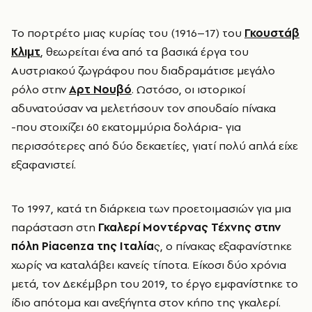
Το πορτρέτο μιας κυρίας του (1916–17) του
Γκουστάβ
Κλιμτ
, θεωρείται ένα από τα βασικά έργα του
Αυστριακού ζωγράφου που διαδραμάτισε μεγάλο
ρόλο στην
Αρτ Νουβό
. Ωστόσο, οι ιστορικοί
αδυνατούσαν να μελετήσουν τον σπουδαίο πίνακα
-που στοιχίζει 60 εκατομμύρια δολάρια- για
περισσότερες από δύο δεκαετίες, γιατί πολύ απλά είχε
εξαφανιστεί.
Το 1997, κατά τη διάρκεια των προετοιμασιών για μια
παράσταση στη
Γκαλερί Μοντέρνας Τέχνης στην
πόλη Piacenza της Ιταλία
ς, ο πίνακας εξαφανίστηκε
χωρίς να καταλάβει κανείς τίποτα. Είκοσι δύο χρόνια
μετά, τον Δεκέμβρη του 2019, το έργο εμφανίστηκε το
ίδιο απότομα και ανεξήγητα στον κήπο της γκαλερί.