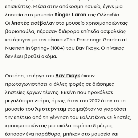
επισκέπτες. Μέσα στην απόκοσμη ησυχία, έγινε μια
ληστεία στο μουσείο
Singer Laren
της Ολλανδία.
Οι
ληστές
εισέβαλαν στο μουσείο χρησιμοποιώντας
βαριοπούλα, πέρασαν διάφορα επίπεδα ασφαλείας
και έφυγαν με τον πίνακα «The Parsonage Garden at
Nuenen in Spring» (1884) του Βαν Γκογκ. Ο πίνακας
δεν έχει βρεθεί ακόμα.
Ωστόσο, τα έργa του
Bαν Γκογκ
έχουν
πρωταγωνιστήσει κι άλλες φορές σε διάσημες
ληστείες έργων τέχνης. Εκείνη που προκάλεσε
μεγαλύτερο ντόρο, όμως, ήταν του 2002 όταν το το
μουσείο του
Άμστερνταμ
ετοιμαζόταν να γιορτάσει
την επέτειο από τη γέννηση του καλλιτέχνη. Οι ληστές,
χρησιμοποιώντας μια σκάλα περίπου 5 μέτρα,
έσπασαν ένα παράθυρο, μπήκαν στο μουσείο και