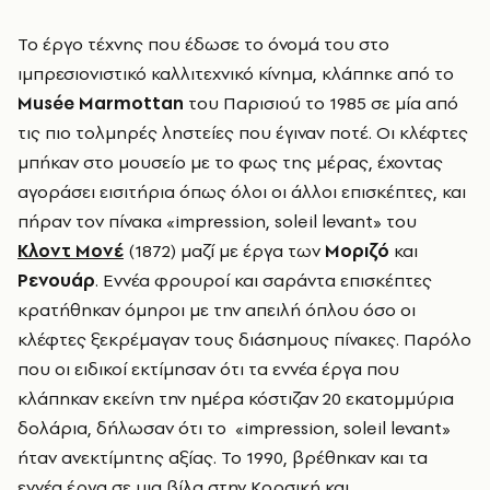
Το έργο τέχνης που έδωσε το όνομά του στο
ιμπρεσιονιστικό καλλιτεχνικό κίνημα, κλάπηκε από το
Musée Marmottan
του Παρισιού το 1985 σε μία από
τις πιο τολμηρές ληστείες που έγιναν ποτέ. Οι κλέφτες
μπήκαν στο μουσείο με το φως της μέρας, έχοντας
αγοράσει εισιτήρια όπως όλοι οι άλλοι επισκέπτες, και
πήραν τον πίνακα «impression, soleil levant» του
Κλοντ Μονέ
(1872) μαζί με έργα των
Μοριζό
και
Ρενουάρ
. Εννέα φρουροί και σαράντα επισκέπτες
κρατήθηκαν όμηροι με την απειλή όπλου όσο οι
κλέφτες ξεκρέμαγαν τους διάσημους πίνακες. Παρόλο
που οι ειδικοί εκτίμησαν ότι τα εννέα έργα που
κλάπηκαν εκείνη την ημέρα κόστιζαν 20 εκατομμύρια
δολάρια, δήλωσαν ότι το «impression, soleil levant»
ήταν ανεκτίμητης αξίας. Το 1990, βρέθηκαν και τα
εννέα έργα σε μια βίλα στην Κορσική και