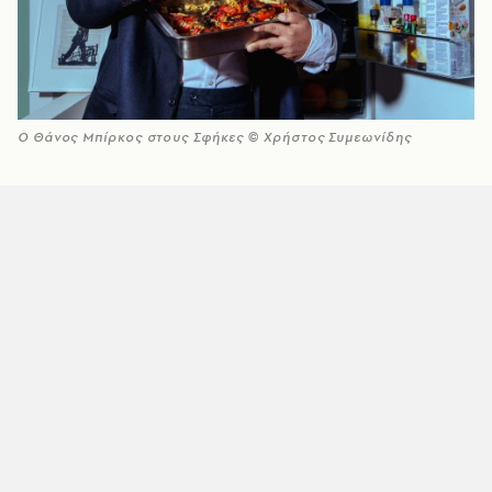
Ο Θάνος Μπίρκος στους Σφήκες © Χρήστος Συμεωνίδης