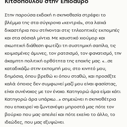
Κιτσοπούλου στην Επίδαυρο
Στην παρούσα εκδοχή η σκηνοθεσία στρέφει το
βλέμμα της στα σύγχρονα «κεντριά», στα λαϊκά
δικαστήρια που στήνονται στις τηλεοπτικές εκπομπές
και στα σόσιαλ μίντια. Με καυστικό χιούμορ και
σκωπτική διάθεση φωτίζει τη συστημική σαπίλα, τις
κοιμισμένες άμυνες, τον ρατσισμό, τον φανατισμό, την
άκαμπτη πολιτική ορθότητα της εποχής μας. «…σε
καταδικάζω στην εκπομπή μου, στο κινητό μου,
δημόσια, όπου βρεθώ κι όπου σταθώ, και προσέξτε
καλά: όποιος δεν συμφωνεί μαζί μου είναι φασίστας,
είναι συνένοχος με τον ένοχο. Κατηγορώ άρα είμαι κάτι.
Κατηγορώ άρα υπάρχω…» σημειώνει η σκηνοθέτρια
που επιχειρεί να ζωντανέψει μπροστά μας πότε τον
βούρκο που μας απειλεί και πότε εκείνο το άλλο, το
ιδεώδες, που μας εξυψώνει.