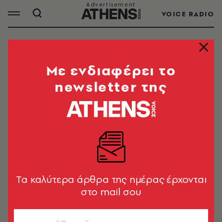
VOICE RADIO
ΕΠΙΔΑΥΡΟΣ
Mε ενδιαφέρει το
newsletter της
ΟΛΑ ΤΑ ΑΡΘΡΑ ΤΟΥ TAG
ΕΠΙΔΑΥΡΟΣ
ΕΙΚΑΣΤΙΚΑ
«Χορών Χώρος» στην Επίδαυρο – Ο
επιμελητής Γιώργος Σαπουντζής μάς
Tα καλύτερα άρθρα της ημέρας έρχονται
ξεναγεί στην έκθεση
στο mail σου
Νίκη - Μαρία Κοσκινά