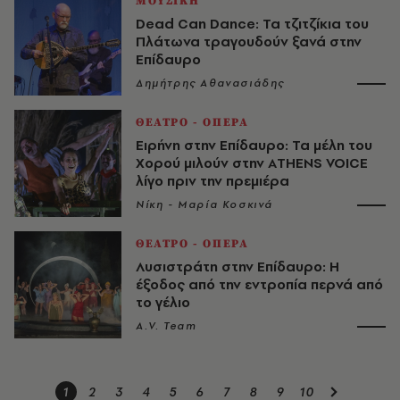
ΜΟΥΣΙΚΗ
Dead Can Dance: Τα τζιτζίκια του
Πλάτωνα τραγουδούν ξανά στην
Επίδαυρο
Δημήτρης Αθανασιάδης
ΘΕΑΤΡΟ - ΟΠΕΡΑ
Ειρήνη στην Επίδαυρο: Τα μέλη του
Χορού μιλούν στην AΤHENS VOICE
λίγο πριν την πρεμιέρα
Νίκη - Μαρία Κοσκινά
ΘΕΑΤΡΟ - ΟΠΕΡΑ
Λυσιστράτη στην Επίδαυρο: Η
έξοδος από την εντροπία περνά από
το γέλιο
A.V. Team
1
2
3
4
5
6
7
8
9
10