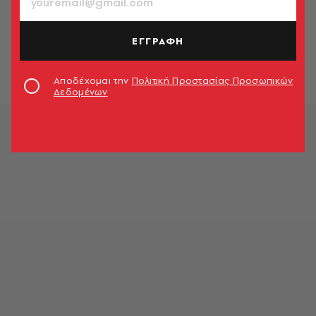
ΘΕΑΤΡΟ - ΟΠΕΡΑ
Αύριο η παράσταση «Τρωάδες» του
Ευριπίδη στο Αρχαίο Θέατρο
ΕΓΓΡΑΦΗ
Επιδαύρου
Newsroom
Αποδέχομαι την
Πολιτική Προστασίας Προσωπικών
Δεδομένων