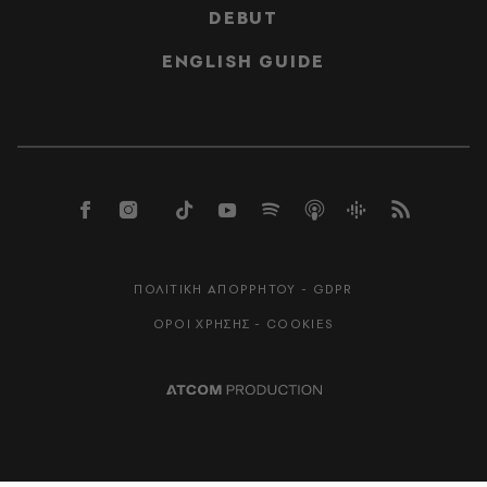
DEBUT
ENGLISH GUIDE
ΠΟΛΙΤΙΚΗ ΑΠΟΡΡΗΤΟΥ - GDPR
ΟΡΟΙ ΧΡΗΣΗΣ - COOKIES