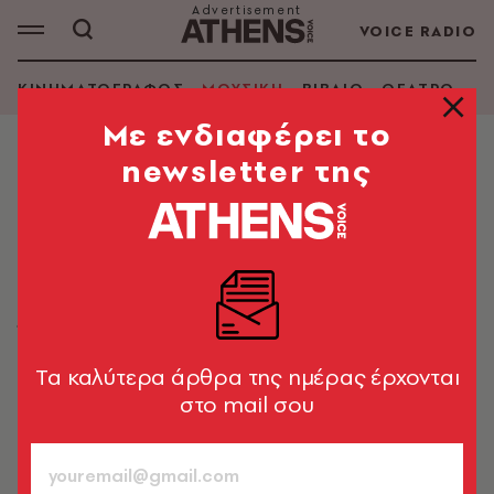
VOICE RADIO
ΚΙΝΗΜΑΤΟΓΡΑΦΟΣ
ΜΟΥΣΙΚΗ
ΒΙΒΛΙΟ
ΘΕΑΤΡΟ - Ο
Mε ενδιαφέρει το
newsletter της
ΜΟΥΣΙΚΗ
Πατήρ Διονύσιος Ταμπάκης: Ποιος
είναι ο ιερέας που ενθουσίασε το
Pitchfork με το Paradise Metal
Ένας 53χρονος εφημέριος από το Ναύπλιο υπογράφει
ένα drone άλμπουμ που συζητιέται διεθνώς
Tα καλύτερα άρθρα της ημέρας έρχονται
στο mail σου
Δημήτρης Καραθάνος
16.05.2026, 09:40
2’ ΔΙΑΒΑΣΜΑ