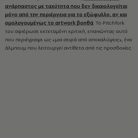
ανάρπαστος με ταχύτητα που δεν δικαιολογείται
μόνο από την περιέργεια για το εξώφυλλο, αν και
ομολογουμένως το artwork βοηθά
. Το Pitchfork
του αφιέρωσε εκτεταμένη κριτική, επαινώντας αυτό
που περιέγραψε ως «μια σειρά από αποκαλύψεις», ένα
άλμπουμ που λειτουργεί αντίθετα από τις προσδοκίες.