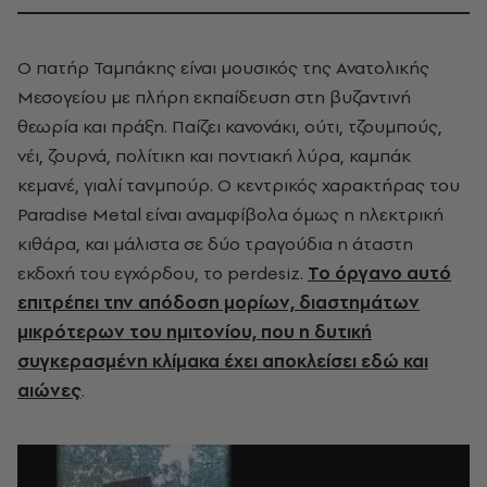
Ο πατήρ Ταμπάκης είναι μουσικός της Ανατολικής
Μεσογείου με πλήρη εκπαίδευση στη βυζαντινή
θεωρία και πράξη. Παίζει κανονάκι, ούτι, τζουμπούς,
νέι, ζουρνά, πολίτικη και ποντιακή λύρα, καμπάκ
κεμανέ, γιαλί τανμπούρ. Ο κεντρικός χαρακτήρας του
Paradise Metal είναι αναμφίβολα όμως η ηλεκτρική
κιθάρα, και μάλιστα σε δύο τραγούδια η άταστη
εκδοχή του εγχόρδου, το perdesiz.
Το όργανο αυτό
επιτρέπει την απόδοση μορίων, διαστημάτων
μικρότερων του ημιτονίου, που η δυτική
συγκερασμένη κλίμακα έχει αποκλείσει εδώ και
αιώνες
.