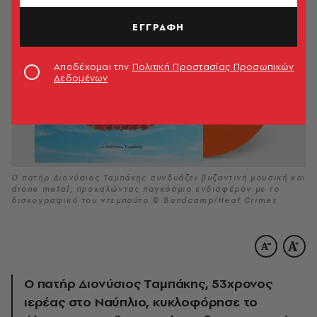
ΕΓΓΡΑΦΗ
Αποδέχομαι την
Πολιτική Προστασίας Προσωπικών
Δεδομένων
Ο πατήρ Διονύσιος Ταμπάκης συνδυάζει βυζαντινή μουσική και
drone metal, προκαλώντας παγκόσμιο ενδιαφέρον με το
δισκογραφικό του ντεμπούτο © Bandcamp/Heat Crimes
Ο πατήρ Διονύσιος Ταμπάκης, 53χρονος
ιερέας στο Ναύπλιο, κυκλοφόρησε το