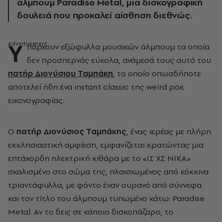
άλμπουμ Paradise Metal, μια δισκογραφική
δουλειά που προκαλεί αίσθηση διεθνώς.
Υ
πάρχουν εξώφυλλα μουσικών άλμπουμ τα οποία
δεν προσπερνάς εύκολα, ανάμεσά τους αυτό του
πατήρ Διονύσιου Ταμπάκη
, το οποίο οπωσδήποτε
αποτελεί ήδη ένα instant classic της weird ροκ
εικονογραφίας.
Ο
πατήρ Διονύσιος Ταμπάκης
, ένας ιερέας με πλήρη
εκκλησιαστική αμφίεση, εμφανίζεται κρατώντας μια
επτάχορδη ηλεκτρική κιθάρα με το «ΙΣ ΧΣ ΝΙΚΑ»
σκαλισμένο στο σώμα της, πλαισιωμένος από κόκκινα
τριαντάφυλλα, με φόντο έναν ουρανό από σύννεφα
και τον τίτλο του άλμπουμ τυπωμένο κάτω: Paradise
Metal. Αν το δεις σε κάποιο δισκοπάζαρο, το