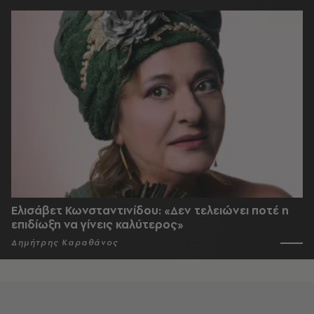
Ελισάβετ Κωνσταντινίδου: «Δεν τελειώνει ποτέ η
επιδίωξη να γίνεις καλύτερος»
Δημήτρης Καραθάνος