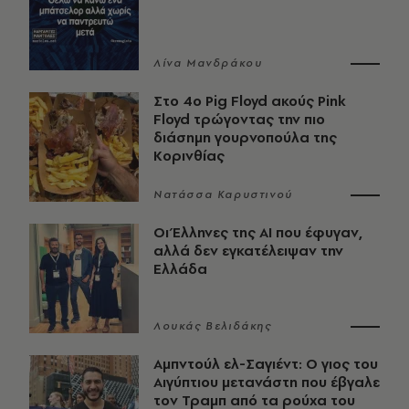
Λίνα Μανδράκου
Στο 4ο Pig Floyd ακούς Pink
Floyd τρώγοντας την πιο
διάσημη γουρνοπούλα της
Κορινθίας
Νατάσσα Καρυστινού
Οι Έλληνες της ΑΙ που έφυγαν,
αλλά δεν εγκατέλειψαν την
Ελλάδα
Λουκάς Βελιδάκης
Αμπντούλ ελ-Σαγιέντ: Ο γιος του
Αιγύπτιου μετανάστη που έβγαλε
τον Τραμπ από τα ρούχα του