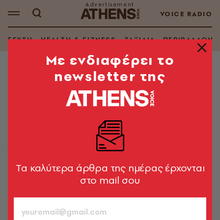
VOICE RADIO
ΓΕΥΣΗ
HEALTH & FITNESS
ΤΑΞΙΔΙΑ
ΠΕΡΙΒΑΛΛΟΝ
Mε ενδιαφέρει το
newsletter της
LIFE IN ATHENS
Ο Voice 102.5 και η APIVITA
γιορτάζουν την Παγκόσμια Ημέρα
Μέλισσας
Ένα ξεχωριστό live event στο Μετρό Πανεπιστήμιο,
την Τετάρτη 20 Μαΐου
Tα καλύτερα άρθρα της ημέρας έρχονται
στο mail σου
Χαρά Αλεξανδροπούλου
11.05.2026, 13:29
1’ ΔΙΑΒΑΣΜΑ