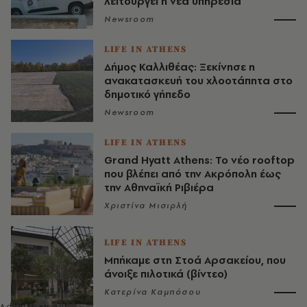
λειτουργεί η νέα υπηρεσία
Newsroom
LIFE IN ATHENS
Δήμος Καλλιθέας: Ξεκίνησε η
ανακατασκευή του χλοοτάπητα στο
δημοτικό γήπεδο
Newsroom
LIFE IN ATHENS
Grand Hyatt Athens: Το νέο rooftop
που βλέπει από την Ακρόπολη έως
την Αθηναϊκή Ριβιέρα
Χριστίνα Μισιρλή
LIFE IN ATHENS
Μπήκαμε στη Στοά Αρσακείου, που
άνοιξε πιλοτικά (βίντεο)
Κατερίνα Καμπόσου