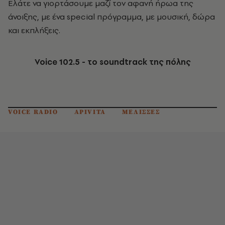
Ελάτε να γιορτάσουμε μαζί τον αφανή ήρωα της
άνοιξης, με ένα special πρόγραμμα,
με
μουσική,
δώρα
και εκπλήξεις.
Voice 102.5 - το soundtrack της πόλης
VOICE RADIO
APIVITA
ΜΕΛΙΣΣΕΣ