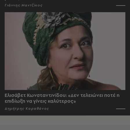
Γιάννης Μαντζίκος
Ελισάβετ Κωνσταντινίδου: «Δεν τελειώνει ποτέ η
επιδίωξη να γίνεις καλύτερος»
Δημήτρης Καραθάνος