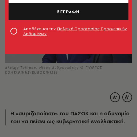
ΕΓΓΡΑΦΗ
Αποδέχομαι την
Πολιτική Προστασίας Προσωπικών
Δεδομένων
Αλέξης Τσίπρας, Νίκος Ανδρουλάκης © ΓΙΩΡΓΟΣ
ΚΟΝΤΑΡΙΝΗΣ/EUROKINISSI
Η «συριζοποίηση» του ΠΑΣΟΚ και η αδυναμία
του να πείσει ως κυβερνητική εναλλακτική.