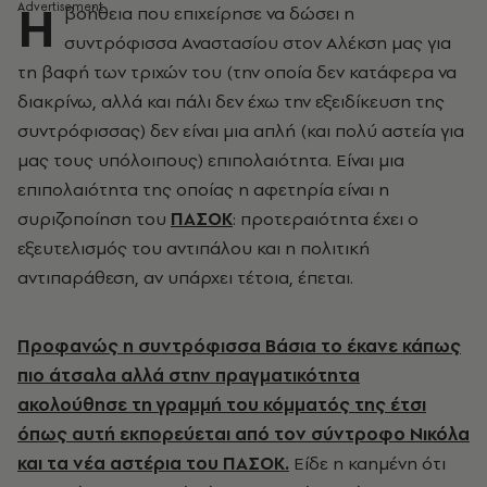
Η
βοήθεια που επιχείρησε να δώσει η
συντρόφισσα Αναστασίου στον Αλέκση μας για
τη βαφή των τριχών του (την οποία δεν κατάφερα να
διακρίνω, αλλά και πάλι δεν έχω την εξειδίκευση της
συντρόφισσας) δεν είναι μια απλή (και πολύ αστεία για
μας τους υπόλοιπους) επιπολαιότητα. Είναι μια
επιπολαιότητα της οποίας η αφετηρία είναι η
συριζοποίηση του
ΠΑΣΟΚ
: προτεραιότητα έχει ο
εξευτελισμός του αντιπάλου και η πολιτική
αντιπαράθεση, αν υπάρχει τέτοια, έπεται.
Προφανώς η συντρόφισσα Βάσια το έκανε κάπως
πιο άτσαλα αλλά στην πραγματικότητα
ακολούθησε τη γραμμή του κόμματός της έτσι
όπως αυτή εκπορεύεται από τον σύντροφο Νικόλα
και τα νέα αστέρια του ΠΑΣΟΚ.
Είδε η καημένη ότι