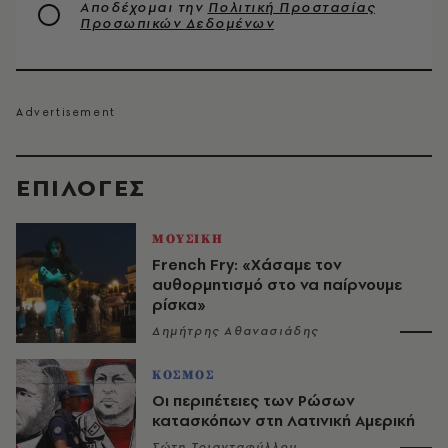
Αποδέχομαι την
Πολιτική Προστασίας
Προσωπικών Δεδομένων
EΠΙΛΟΓΈΣ
ΜΟΥΣΙΚΗ
French Fry: «Χάσαμε τον
αυθορμητισμό στο να παίρνουμε
ρίσκα»
Δημήτρης Αθανασιάδης
ΚΟΣΜΟΣ
Οι περιπέτειες των Ρώσων
κατασκόπων στη Λατινική Αμερική
Σώτη Τριανταφύλλου