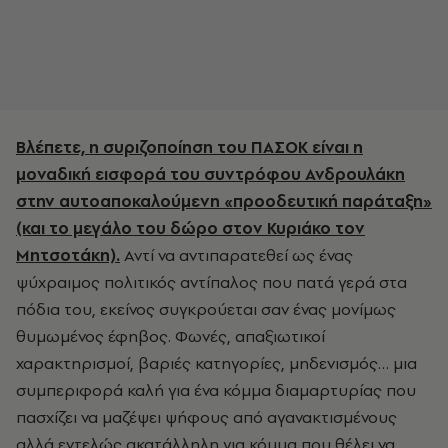
Βλέπετε, η συριζοποίηση του ΠΑΣΟΚ είναι η
μοναδική εισφορά του συντρόφου Ανδρουλάκη
στην αυτοαποκαλούμενη «προοδευτική παράταξη»
(και το μεγάλο του δώρο στον Κυριάκο τον
Μητσοτάκη).
Αντί να αντιπαρατεθεί ως ένας
ψύχραιμος πολιτικός αντίπαλος που πατά γερά στα
πόδια του, εκείνος συγκρούεται σαν ένας μονίμως
θυμωμένος έφηβος. Φωνές, απαξιωτικοί
χαρακτηρισμοί, βαριές κατηγορίες, μηδενισμός… μια
συμπεριφορά καλή για ένα κόμμα διαμαρτυρίας που
πασχίζει να μαζέψει ψήφους από αγανακτισμένους
αλλά εντελώς ακατάλληλη για κόμμα που θέλει να