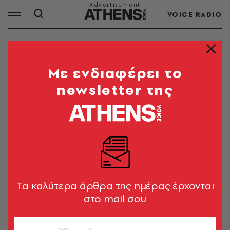
VOICE RADIO
ΝΙΚΟΣ ΑΝΔΡΟΥΛΑΚΗΣ
Mε ενδιαφέρει το
newsletter της
ΟΛΑ ΤΑ ΑΡΘΡΑ ΤΟΥ TAG
ΝΙΚΟΣ ΑΝΔΡΟΥΛΑΚΗΣ
ΠΟΛΙΤΙΚΗ & ΟΙΚΟΝΟΜΙΑ
Ο Νίκος Ανδρουλάκης επισκέφτηκε
τον σταθμό φιλοξενίας
Tα καλύτερα άρθρα της ημέρας έρχονται
πυρόπληκτων ζώων στα Μέγαρα
στο mail σου
Newsroom