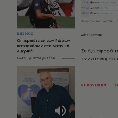
© eurovisionworld / 
ΚΟΣΜΟΣ
Οι περιπέτειες των Ρώσων
κατασκόπων στη Λατινική
Σε ό,τι αφορά
τ
Αμερική
των στοιχημάτω
Σώτη Τριανταφύλλου
EUROVISION
2