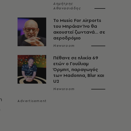
Δημήτρης
Αθανασιάδης
Το Music For Airports
του Μπράιαν Ίνο θα
ακουστεί ζωντανά... σε
αεροδρόμιο
Newsroom
Πέθανε σε ηλικία 69
ετών ο Γουίλιαμ
Όρμπιτ, παραγωγός
των Madonna, Blur και
U2
Newsroom
η
,