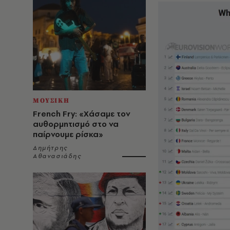
ΜΟΥΣΙΚΗ
French Fry: «Χάσαμε τον
αυθορμητισμό στο να
παίρνουμε ρίσκα»
Δημήτρης
Αθανασιάδης