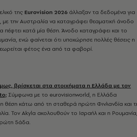
τελικό της
Eurovision 2026
άλλαξαν τα δεδομένα για
 με την Αυστραλία να καταγράφει θεαματική άνοδο
να πέφτει κατά μία θέση. Άνοδο καταγράφει και το
υμανία, ενώ φαίνεται ότι υποχώρησε πολλές θέσεις η
θεωρείται φέτος ένα από τα φαβορί.
όμως, βρίσκεται στα στοιχήματα η Ελλάδα με τον
to;
Σύμφωνα με το eurovisionworld, η Ελλάδα
3η θέση κάτω από τη σταθερά πρώτη Φινλανδία και τ
ία. Τον Akyla ακολουθούν το Ισραήλ και η Ρουμανία
 πρώτη 5άδα.