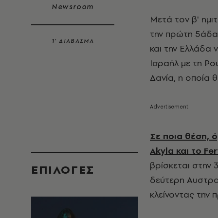
Newsroom
Μετά τον β' ημι
την πρώτη 5άδα,
1’ ΔΙΑΒΑΣΜΑ
και την Ελλάδα 
Ισραήλ με τη Ρο
Δανία, η οποία 
Σε ποια θέση, 
Akyla και το Fer
βρίσκεται στην 
EΠΙΛΟΓΈΣ
δεύτερη Αυστραλ
κλείνοντας την