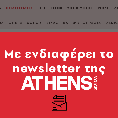
Α
ΠΟΛΙΤΙΣΜΟΣ
LIFE
LOOK
YOUR VOICE
VIRAL
Ζ
Ο - ΟΠΕΡΑ
ΧΟΡΟΣ
ΕΙΚΑΣΤΙΚΑ
ΦΩΤΟΓΡΑΦΙΑ
DESI
Mε ενδιαφέρει το
newsletter της
Σε ποια θέση βρίσκε
ήματα λίγες ώρες πρ