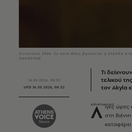
Eurovision 2026: Σε ποια θέση βρίσκεται η Ελλάδα στ
HANSCHKE
Τι δείχνου
τελικού τη
16.05.2026, 08:32
τον Akyla κ
UPD
16.05.2026, 08:32
Λ
ίγες ώρες 
στη Βιέννη
καταφέρει 