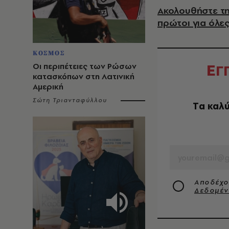
Ακολουθήστε τη
πρώτοι για όλες
ΚΟΣΜΟΣ
Ε
Οι περιπέτειες των Ρώσων
Γ
κατασκόπων στη Λατινική
Αμερική
Σώτη Τριανταφύλλου
Tα καλύ
EMAIL
Αποδέχο
Δεδομέ