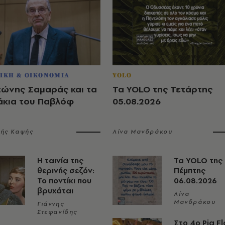
ΙΚΗ & ΟΙΚΟΝΟΜΙΑ
YOLO
τώνης Σαμαράς και τα
Τα YOLO της Τετάρτης
άκια του Παβλόφ
05.08.2026
λής Καψής
Λίνα Μανδράκου
Η ταινία της
Τα YOLO της
θερινής σεζόν:
Πέμπτης
Το ποντίκι που
06.08.2026
βρυχάται
Λίνα
Μανδράκου
Γιάννης
Στεφανίδης
Στο 4ο Pig Fl