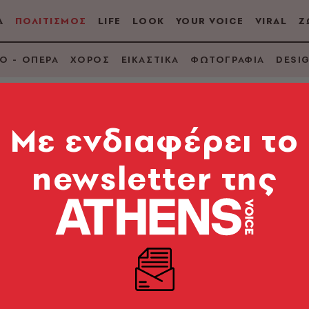
Α
ΠΟΛΙΤΙΣΜΟΣ
LIFE
LOOK
YOUR VOICE
VIRAL
Ζ
Ο - ΟΠΕΡΑ
ΧΟΡΟΣ
ΕΙΚΑΣΤΙΚΑ
ΦΩΤΟΓΡΑΦΙΑ
DESI
Mε ενδιαφέρει το
newsletter της
 Athens 2026: Διαθέ
εισιτήρια για τη με
εισιτηρίων και διατίθενται μέσω της πλατφόρμας