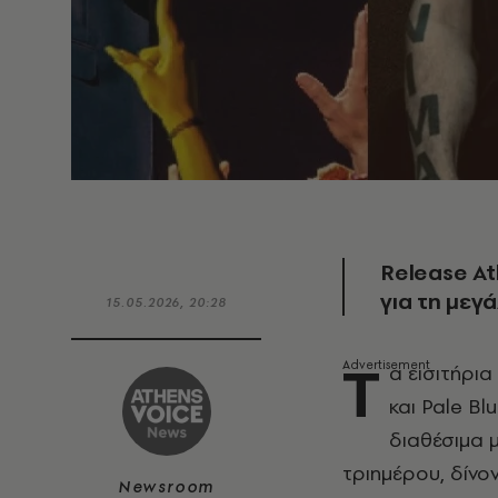
Release At
για τη μεγ
15.05.2026, 20:28
Τ
α εισιτήρι
και Pale Bl
διαθέσιμα 
τριημέρου, δίνο
Newsroom