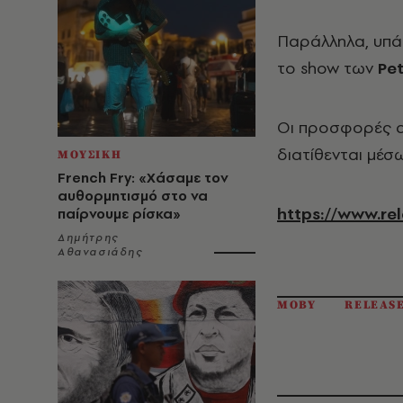
Παράλληλα, υπά
το show των
Pe
Οι προσφορές α
διατίθενται μέσ
ΜΟΥΣΙΚΗ
French Fry: «Χάσαμε τον
αυθορμητισμό στο να
https://www.re
παίρνουμε ρίσκα»
Δημήτρης
Αθανασιάδης
MOBY
RELEAS