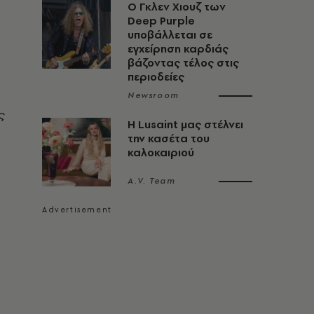
O Γκλεν Χιουζ των
Deep Purple
υποβάλλεται σε
εγχείρηση καρδιάς
βάζοντας τέλος στις
περιοδείες
Newsroom
ς
Η Lusaint μας στέλνει
την κασέτα του
καλοκαιριού
A.V. Team