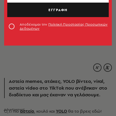
ΕΓΓΡΑΦΗ
Αποδέχομαι την
Πολιτική Προστασίας Προσωπικών
Δεδομένων
Αστεία memes, ατάκες, YOLO βίντεο, viral,
αστεία video στο TikTok που ανέβηκαν στο
διαδίκτυο και μας έκαναν να γελάσουμε.
Ό
,τι πιο
αστείο
, κουλό και
YOLO
θα το βρεις εδώ!