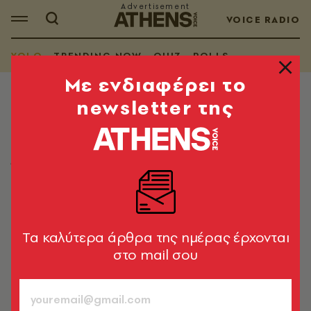
VOICE RADIO
YOLO
TRENDING NOW
QUIZ
POLLS
Mε ενδιαφέρει το
newsletter της
YOLO
Τα YOLO του Σαββάτου 16.05.2026
Όσα μας έφτιαξαν τη διάθεση στο ίντερνετ
Λίνα Μανδράκου
16.05.2026, 06:52
1’ ΔΙΑΒΑΣΜΑ
Tα καλύτερα άρθρα της ημέρας έρχονται
στο mail σου