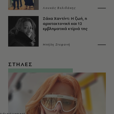
Λουκάς Βελιδάκης
Ζάχα Χαντίντ: Η ζωή, η
αρχιτεκτονική και 12
εμβληματικά κτίριά της
Μπήλη Στεφανή
ΣΤΗΛΕΣ