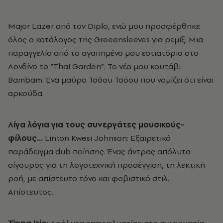
Major Lazer από τον Diplo, ενώ μου προσφέρθηκε
όλος ο κατάλογος της Greeensleeves για ρεμίξ. Μια
παραγγελία από το αγαπημένο μου εστιατόριο στο
Λονδίνο το “Thai Garden”. Το νέο μου κουτάβι
Bambam. Ένα μαύρο Τσόου Τσόου που νομίζει ότι είναι
αρκούδα.
Λίγα λόγια για τους συνεργάτες μουσικούς-
φίλους…
Linton Kwesi Johnson: Εξαιρετικό
παράδειγμα dub ποίησης. Ένας άντρας απόλυτα
σίγουρος για τη λογοτεχνική προσέγγιση, τη λεκτική
ροή, με απίστευτο τόνο και φοβιστικό στιλ.
Απίστευτος.
Tippa Irie:
Απόλυτα επαγγελματίας στη συνεργασία