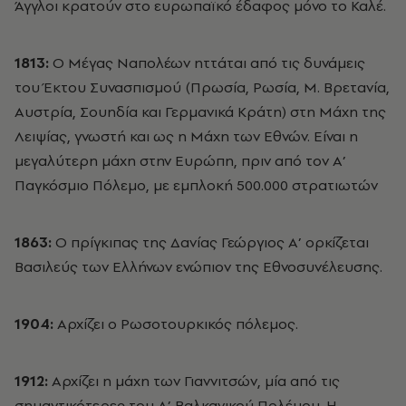
Άγγλοι κρατούν στο ευρωπαϊκό έδαφος μόνο το Καλέ.
1813:
Ο Μέγας Ναπολέων ηττάται από τις δυνάμεις
του Έκτου Συνασπισμού (Πρωσία, Ρωσία, Μ. Βρετανία,
Αυστρία, Σουηδία και Γερμανικά Κράτη) στη Μάχη της
Λειψίας, γνωστή και ως η Μάχη των Εθνών. Είναι η
μεγαλύτερη μάχη στην Ευρώπη, πριν από τον Α’
Παγκόσμιο Πόλεμο, με εμπλοκή 500.000 στρατιωτών
1863:
Ο πρίγκιπας της Δανίας Γεώργιος Α’ ορκίζεται
Βασιλεύς των Ελλήνων ενώπιον της Εθνοσυνέλευσης.
1904:
Αρχίζει ο Ρωσοτουρκικός πόλεμος.
1912:
Αρχίζει η μάχη των Γιαννιτσών, μία από τις
σημαντικότερες του Α’ Βαλκανικού Πολέμου. Η