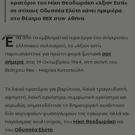
ορατόριο του Μίκη Θεοδωράκη «Άξιον Εστί»
σε στίχους Οδυσσέα Ελύτη κάνει πρεμιέρα
στο θέατρο RΕΧ στην Αθήνα.
Έ
να από τα εμβληματικότερα έργα του σύγχρονου
ελληνικού πολιτισμού, το «Άξιον εστί»
παρουσιάστηκε για πρώτη φορά ζωντανά
σαν
σήμερα
, στις 19 Οκτωβρίου 1964, στη σκηνή του
θεάτρου Rex - Μαρίκα Κοτοπούλη.
Το λαϊκό ορατόριο για βαρύτονο, λαϊκό τραγουδιστή,
αφηγητή, λαϊκή ορχήστρα, συμφωνική ορχήστρα και
χορωδία, σηματοδότησε τη δημιουργική συνάντηση
δύο κορυφαίων φυσιογνωμιών της εγχώριας αλλά και
παγκόσμιας κουλτούρας, του
Μίκη Θεοδωράκη
και
του
Οδυσσέα Ελύτη
.