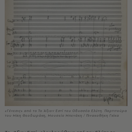
«Γένεσις» από το Το Άξιον Εστί του Οδυσσέα Ελύτη. Παρτιτούρα
του Μίκη Θεοδωράκη, Μουσείο Μπενάκη / Πινακοθήκη Γκίκα