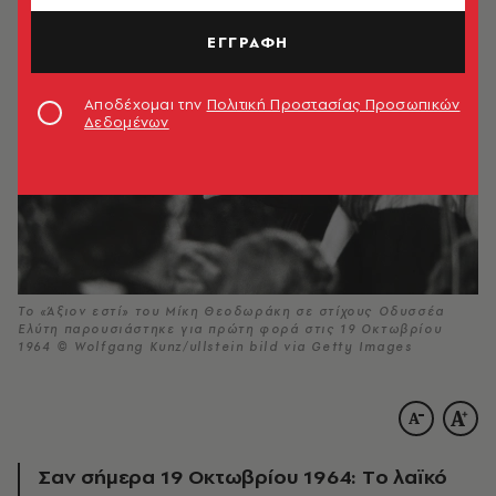
ΕΓΓΡΑΦΗ
Αποδέχομαι την
Πολιτική Προστασίας Προσωπικών
Δεδομένων
Το «Άξιον εστί» του Μίκη Θεοδωράκη σε στίχους Οδυσσέα
Ελύτη παρουσιάστηκε για πρώτη φορά στις 19 Οκτωβρίου
1964 © Wolfgang Kunz/ullstein bild via Getty Images
Σαν σήμερα 19 Οκτωβρίου 1964: Τo λαϊκό