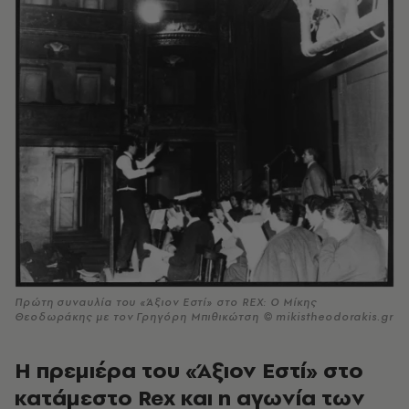
Πρώτη συναυλία του «Άξιον Εστί» στο REX: Ο Μίκης
Θεοδωράκης με τον Γρηγόρη Μπιθικώτση © mikistheodorakis.gr
Η πρεμιέρα του «Άξιον Εστί» στο
κατάμεστο Rex και η αγωνία των