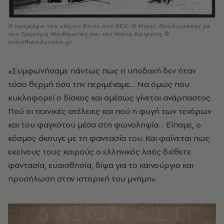
H πρεμιέρα του «Άξιον Εστί» στο REX: Ο Μίκης Θεοδωράκης με
τον Γρηγόρη Μπιθικώτση και τον Μάνο Κατράκη ©
mikistheodorakis.gr
»Συμφωνήσαμε πάντως πως η υποδοχή δεν ήταν
τόσο θερμή όσο την περιμέναμε… Να όμως που
κυκλοφορεί ο δίσκος και αμέσως γίνεται ανάρπαστος.
Πού οι τεχνικές ατέλειες και πού η φυγή των τενόρων
και του φαγκότου μέσα στη φωνοληψία… Είπαμε, ο
κόσμος άκουγε με τη φαντασία του. Και φαίνεται πως
εκείνους τους καιρούς ο ελληνικός λαός διέθετε
φαντασία, ευαισθησία, δίψα για το καινούργιο και
προσήλωση στην ιστορική του μνήμη».