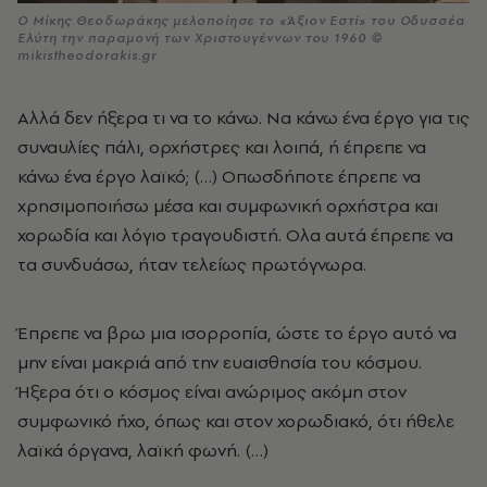
Ο Μίκης Θεοδωράκης μελοποίησε το «Άξιον Εστί» του Οδυσσέα
Ελύτη την παραμονή των Χριστουγέννων του 1960 ©
mikistheodorakis.gr
Αλλά δεν ήξερα τι να το κάνω. Να κάνω ένα έργο για τις
συναυλίες πάλι, ορχήστρες και λοιπά, ή έπρεπε να
κάνω ένα έργο λαϊκό; (…) Οπωσδήποτε έπρεπε να
χρησιμοποιήσω μέσα και συμφωνική ορχήστρα και
χορωδία και λόγιο τραγουδιστή. Ολα αυτά έπρεπε να
τα συνδυάσω, ήταν τελείως πρωτόγνωρα.
Έπρεπε να βρω μια ισορροπία, ώστε το έργο αυτό να
μην είναι μακριά από την ευαισθησία του κόσμου.
Ήξερα ότι ο κόσμος είναι ανώριμος ακόμη στον
συμφωνικό ήχο, όπως και στον χορωδιακό, ότι ήθελε
λαϊκά όργανα, λαϊκή φωνή. (…)