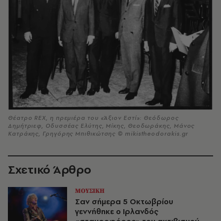
Θέατρο REX, η πρεμιέρα του «Άξιον Εστί»: Θεόδωρος
Δημήτριεφ, Οδυσσέας Ελύτης, Μίκης, Θεοδωράκης, Μάνος
Κατράκης, Γρηγόρης Μπιθικώτσης © mikistheodorakis.gr
Σχετικό Άρθρο
ΜΟΥΣΙΚΗ
Σαν σήμερα 5 Οκτωβρίου
γεννήθηκε ο Ιρλανδός