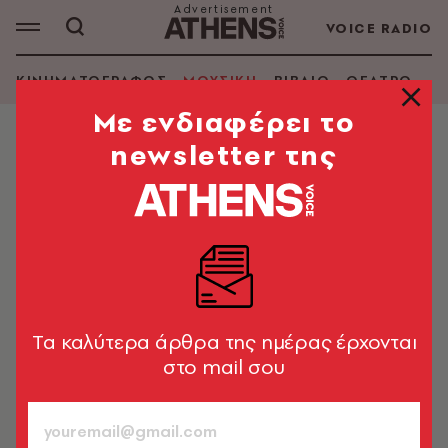
VOICE RADIO
ΚΙΝΗΜΑΤΟΓΡΑΦΟΣ
ΜΟΥΣΙΚΗ
ΒΙΒΛΙΟ
ΘΕΑΤΡΟ - Ο
Mε ενδιαφέρει το
newsletter της
ΜΟΥΣΙΚΗ
Σαν σήμερα το 1964, το «Άξιον
Εστί» του Μίκη Θεοδωράκη σε
στίχους Οδυσσέα Ελύτη κάνει
πρεμιέρα στο θέατρο RΕΧ
Η ιστορία πίσω από τη δημιουργία ενός μνημειώδους
Tα καλύτερα άρθρα της ημέρας έρχονται
έργου του ελληνικού πολιτισμού
στο mail σου
Newsroom
19.10.2023, 09:10
7’ ΔΙΑΒΑΣΜΑ