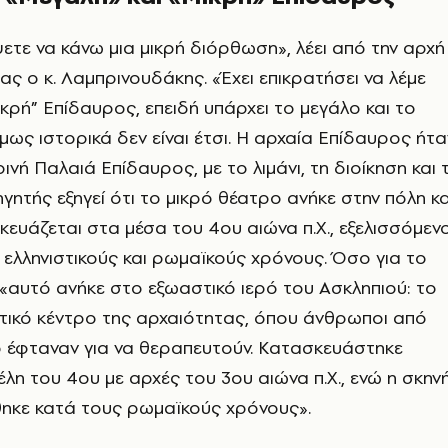
ετε να κάνω μια μικρή διόρθωση», λέει από την αρχή
ας ο κ. Λαμπρινουδάκης. «Έχει επικρατήσει να λέμε
ικρή” Επίδαυρος, επειδή υπάρχει το μεγάλο και το
μως ιστορικά δεν είναι έτσι. Η αρχαία Επίδαυρος ήτα
ινή Παλαιά Επίδαυρος, με το λιμάνι, τη διοίκηση και 
γητής εξηγεί ότι το μικρό θέατρο ανήκε στην πόλη κα
κευάζεται στα μέσα του 4ου αιώνα π.Χ., εξελισσόμεν
ελληνιστικούς και ρωμαϊκούς χρόνους. Όσο για το
«αυτό ανήκε στο εξωαστικό ιερό του Ασκληπιού: το
τικό κέντρο της αρχαιότητας, όπου άνθρωποι από
ο έφταναν για να θεραπευτούν. Κατασκευάστηκε
λη του 4ου με αρχές του 3ου αιώνα π.Χ., ενώ η σκην
κε κατά τους ρωμαϊκούς χρόνους».