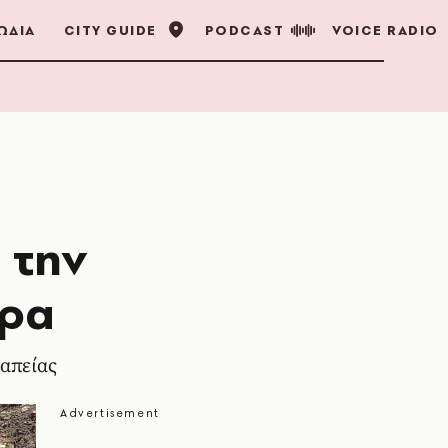
ΩΔΙΑ
CITY GUIDE
PODCAST
VOICE RADIO
 την
τρα
ραπείας