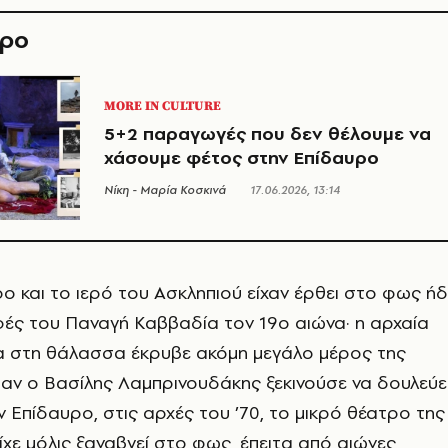
θρο
MORE IN CULTURE
5+2 παραγωγές που δεν θέλουμε να
χάσουμε φέτος στην Επίδαυρο
Νίκη - Μαρία Κοσκινά
17.06.2026, 13:14
ο και το ιερό του Ασκληπιού είχαν έρθει στο φως ή
ές του Παναγή Καββαδία τον 19ο αιώνα· η αρχαία
α στη θάλασσα έκρυβε ακόμη μεγάλο μέρος της
ταν ο Βασίλης Λαμπρινουδάκης ξεκινούσε να δουλεύε
 Επίδαυρο, στις αρχές του ’70, το μικρό θέατρο της
ίχε μόλις ξαναβγεί στο φως, έπειτα από αιώνες