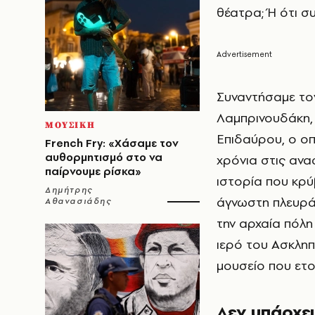
θέατρα; Ή ότι συ
Συναντήσαμε το
Λαμπρινουδάκη, 
ΜΟΥΣΙΚΗ
Επιδαύρου, ο οπ
French Fry: «Χάσαμε τον
αυθορμητισμό στο να
χρόνια στις ανασ
παίρνουμε ρίσκα»
ιστορία που κρύ
Δημήτρης
άγνωστη πλευρά
Αθανασιάδης
την αρχαία πόλη
ιερό του Ασκληπ
μουσείο που ετο
Δεν υπάρχε