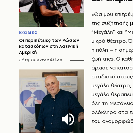
«Θα μου επιτρέψ
της συζήτησής μ
“Μεγάλη” και “Μ
ΚΟΣΜΟΣ
Οι περιπέτειες των Ρώσων
μικρό θέατρο. Ό
κατασκόπων στη Λατινική
η πόλη – η σημερ
Αμερική
ζωή της». Ο καθη
Σώτη Τριανταφύλλου
άρχισε να κατασ
σταδιακά στους 
μεγάλο θέατρο, 
μεγάλο θεραπευ
όλη τη Μεσόγει
ολόκληρο στα τέ
του αναμορφώθη