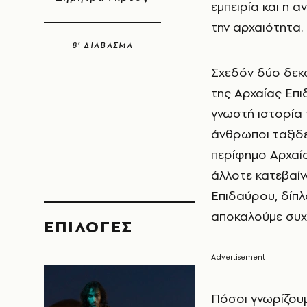
εμπειρία και η 
την αρχαιότητα.
8’ ΔΙΑΒΑΣΜΑ
Σχεδόν δύο δεκ
της Αρχαίας Επι
γνωστή ιστορία
άνθρωποι ταξιδε
περίφημο Αρχαίο
άλλοτε κατεβαίν
Επιδαύρου, δίπ
αποκαλούμε συχ
EΠΙΛΟΓΈΣ
Πόσοι γνωρίζουμ