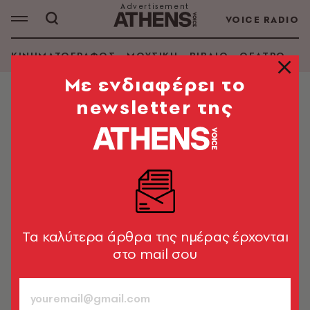
VOICE RADIO
ΚΙΝΗΜΑΤΟΓΡΑΦΟΣ
ΜΟΥΣΙΚΗ
ΒΙΒΛΙΟ
ΘΕΑΤΡΟ - Ο
Mε ενδιαφέρει το
newsletter της
MORE IN CULTURE
Ο Βασίλης Λαμπρινουδάκης μιλάει
για την άγνωστη Επίδαυρο, πίσω
από τα θέατρα
Ξενάγηση στην αρχαία πόλη, στο Ασκληπιείο και σε
έναν κόσμο όπου η τέχνη ήταν μέρος της θεραπείας
Tα καλύτερα άρθρα της ημέρας έρχονται
στο mail σου
Δήμητρα Γκρους
1002
ΤΕΥΧΟΣ
11.06.2026, 13:10
8’ ΔΙΑΒΑΣΜΑ