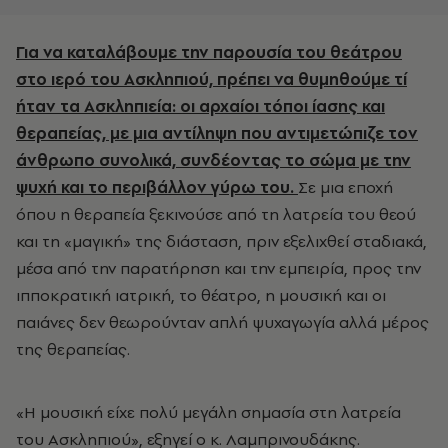
Για να καταλάβουμε την παρουσία του θεάτρου
στο ιερό του Ασκληπιού, πρέπει να θυμηθούμε τί
ήταν τα Ασκληπιεία: οι αρχαίοι τόποι ίασης και
θεραπείας, με μια αντίληψη που αντιμετώπιζε τον
άνθρωπο συνολικά, συνδέοντας το σώμα με την
ψυχή και το περιβάλλον γύρω του.
Σε μια εποχή
όπου η θεραπεία ξεκινούσε από τη λατρεία του θεού
και τη «μαγική» της διάσταση, πριν εξελιχθεί σταδιακά,
μέσα από την παρατήρηση και την εμπειρία, προς την
ιπποκρατική ιατρική, το θέατρο, η μουσική και οι
παιάνες δεν θεωρούνταν απλή ψυχαγωγία αλλά μέρος
της θεραπείας.
«Η μουσική είχε πολύ μεγάλη σημασία στη λατρεία
του Ασκληπιού», εξηγεί ο κ. Λαμπρινουδάκης.