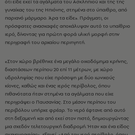
ότι είδε εκεί τα αγάλματα του Ασκληπιού και της της
γυναίκας του της Ηπιόνης, στημένα στο ύπαιθρο, από
παριανό μάρμαρο. Άρα τα είδε». Πράγματι, οι
πρόσφατες ανασκαφές αποκάλυψαν αυτό το υπαίθριο
ιερό, δίνοντας για πρώτη φορά υλική μορφή στην
περιγραφή του αρχαίου περιηγητή.
«Στον χώρο βρέθηκε ένα μεγάλο οικοδόμημα κρήνης,
διαστάσεων περίπου 20 επί 11 μέτρων, με χώρο
υδροληψίας που είχε πρόσοψη με δύο ιωνικούς
κίονες, καθώς και ένας ιερός περίβολος, όπου
πιθανότατα ήταν στημένα τα αγάλματα που είχε
περιγράψει ο Παυσανίας. Στο μέσον περίπου του
περιβόλου υπήρχε φρέαρ. Το νερό έφτανε από αυτό
στη δεξαμενή και από εκεί στον πιστό, δημιουργώντας
μια σχεδόν τελετουργική διαδρομή. Ήταν και ένα είδος
σκηνογραφίας», εξηγεί. «Από τον ιερό περίβολο, όπου