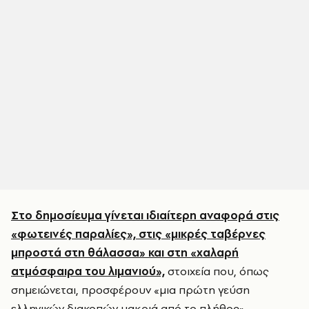
Στο δημοσίευμα γίνεται ιδιαίτερη αναφορά στις
«φωτεινές παραλίες», στις «μικρές ταβέρνες
μπροστά στη θάλασσα» και στη «χαλαρή
ατμόσφαιρα του λιμανιού»,
στοιχεία που, όπως
σημειώνεται, προσφέρουν «μια πρώτη γεύση
ελληνικών διακοπών μακριά από το πλήθος».