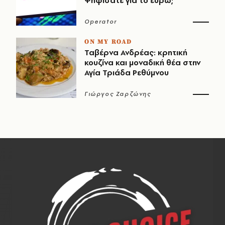
Ψηφίσατε για το ευρώ;
Operator
ON MY ROAD
Ταβέρνα Ανδρέας: κρητική
κουζίνα και μοναδική θέα στην
Αγία Τριάδα Ρεθύμνου
Γιώργος Ζαρζώνης