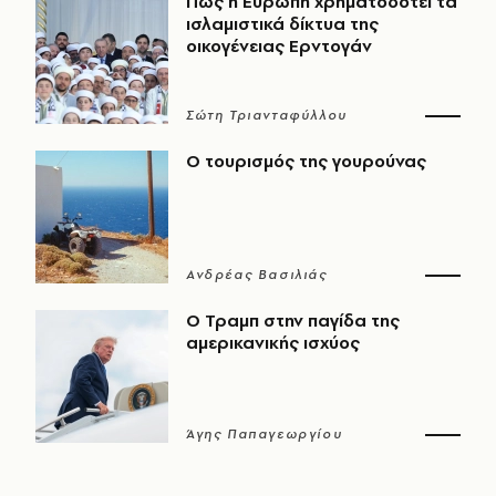
Πώς η Ευρώπη χρηματοδοτεί τα
ισλαμιστικά δίκτυα της
οικογένειας Ερντογάν
Σώτη Τριανταφύλλου
Ο τουρισμός της γουρούνας
Ανδρέας Βασιλιάς
Ο Τραμπ στην παγίδα της
αμερικανικής ισχύος
Άγης Παπαγεωργίου