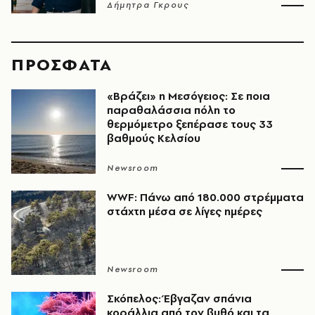
Δήμητρα Γκρους
ΠΡΟΣΦΑΤΑ
«Βράζει» η Μεσόγειος: Σε ποια
παραθαλάσσια πόλη το
θερμόμετρο ξεπέρασε τους 33
βαθμούς Κελσίου
Newsroom
WWF: Πάνω από 180.000 στρέμματα
στάχτη μέσα σε λίγες ημέρες
Newsroom
Σκόπελος: Έβγαζαν σπάνια
κοράλλια από τον βυθό και τα