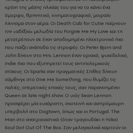
κρίση της μέσης ηλικίας του για να το κάνει ένα
όμορφο, θρηνητικό, κινηματογραφικό, μοιραίο
λίκνισμα στον αέρα. Οι Death Cab for Cutie παίρνουν
την «αδέξια» μελωδία του Forgive Me My Love και τη
μετατρέπουν σε έναν αποδομημένο ηλεκτρονικό ήχο
που παίζει ανάποδα τις στροφές. Οι Peter Bjorn and
John δίνουν στο Mrs. Lennon έναν οριακό, ψυχεδελικό,
indie ήχο που εξυπηρετεί τους αντιπολεμικούς
στίχους. Οι Sparks σαν πραγματικές Σπίθες δίνουν
σάμθινγκ στο Give Me Something, που θυμίζει τις
παλιές, οπερετικές εποχές τους, σαν παρανοημένοι
Queen σε late night show. Ο υιός Sean Lennon
προσφέρει μία ευχάριστη, σκοτεινή και ασπρόμαυρη
υπερβολή στο Dogtown, όπως και οι Portugal. The
Man στο ανατριχιαστικό (όταν τραγουδάει η Yoko)
Soul Got Out Of The Box. Σαν μελαγχολικά καρτούν οι