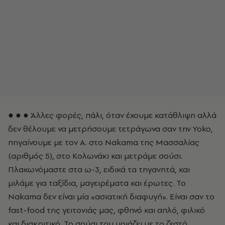
● ● ● Άλλες φορές, πάλι, όταν έχουμε κατάθλιψη αλλά
δεν θέλουμε να μετρήσουμε τετράγωνα σαν την Yoko,
πηγαίνουμε με τον Α. στο Nakama της Μασσαλίας
(αριθμός 5), στο Κολωνάκι και μετράμε σούσι.
Πλακωνόμαστε στα ω-3, ειδικά τα τηγανητά, και
μιλάμε για ταξίδια, μαγειρέματα και έρωτες. Το
Nakama δεν είναι μία «ασιατική διαφυγή». Είναι σαν το
fast-food της γειτονιάς μας, φθηνό και απλό, φιλικό
και διακριτικό. Το σούσι του μοιάζει με το ζεστό