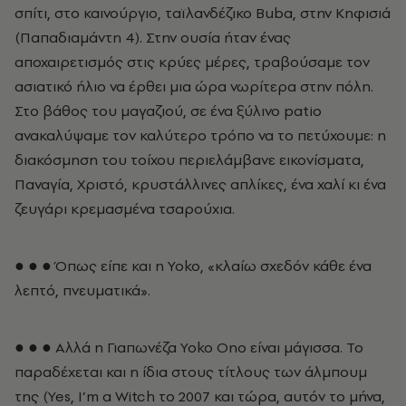
σπίτι, στο καινούργιο, ταϊλανδέζικο Buba, στην Κηφισιά
(Παπαδιαμάντη 4). Στην ουσία ήταν ένας
αποχαιρετισμός στις κρύες μέρες, τραβούσαμε τον
ασιατικό ήλιο να έρθει μια ώρα νωρίτερα στην πόλη.
Στο βάθος του μαγαζιού, σε ένα ξύλινο patio
ανακαλύψαμε τον καλύτερο τρόπο να το πετύχουμε: η
διακόσμηση του τοίχου περιελάμβανε εικονίσματα,
Παναγία, Χριστό, κρυστάλλινες απλίκες, ένα χαλί κι ένα
ζευγάρι κρεμασμένα τσαρούχια.
● ● ● Όπως είπε και η Yoko, «κλαίω σχεδόν κάθε ένα
λεπτό, πνευματικά».
● ● ● Αλλά η Γιαπωνέζα Yoko Ono είναι μάγισσα. Το
παραδέχεται και η ίδια στους τίτλους των άλμπουμ
της (Yes, I’m a Witch το 2007 και τώρα, αυτόν το μήνα,