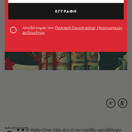
ΕΓΓΡΑΦΗ
Αποδέχομαι την
Πολιτική Προστασίας Προσωπικών
Δεδομένων
● ● Η Yoko Ono λέει ότι όταν νιώθει κατάθλιψη