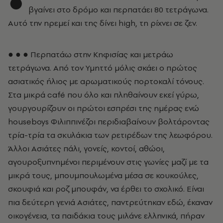
●
βγαίνει στο δρόμο και περπατάει 80 τετράγωνα.
Αυτό την ηρεμεί και της δίνει high, τη ρίχνει σε ζεν.
● ● ● Περπατάω στην Κηφισίας και μετράω
τετράγωνα. Από τον Υμηττό μόλις σκάει ο πρώτος
ασιατικός ήλιος με αρωματικούς πορτοκαλί τόνους.
Στα μικρά café που όλο και πληθαίνουν εκεί γύρω,
γουργουρίζουν οι πρώτοι εσπρέσι της ημέρας ενώ
houseboys Φιλιππινέζοι περιδιαβαίνουν βολτάροντας
τρία-τρία τα σκυλάκια των ρετιρέδων της λεωφόρου.
Άλλοι Ασιάτες πάλι, γονείς, κοντοί, αθώοι,
αγουροξυπνημένοι περιμένουν στις γωνίες μαζί με τα
μικρά τους, μπουμπουλωμένα μέσα σε κουκούλες,
σκουφιά και ροζ μπουφάν, να έρθει το σχολικό. Είναι
πια δεύτερη γενιά Ασιάτες, παντρεύτηκαν εδώ, έκαναν
οικογένεια, τα παιδάκια τους μιλάνε ελληνικά, πήραν