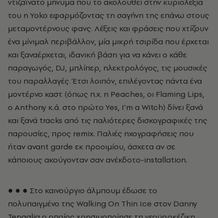
ντιζαϊνάτο μήνυμα που το ακολουθεί στην κυριολεξία
του η Yoko εφαρμόζοντας τη σαγήνη της επάνω στους
μεταμοντέρνους φανς. Λέξεις και φράσεις που χτίζουν
ένα μίνιμαλ περιβάλλον, μία μικρή τσιρίδα που έρχεται
και ξαναέρχεται, ιδανική βάση για να κάνει ο κάθε
παραγωγός, DJ, μπλίπερ, ηλεκτρολόγος, τις μουσικές
του παραλλαγές. Έτσι λοιπόν, επιλέγοντας πάντα ένα
μοντέρνο καστ (όπως π.χ. η Peaches, οι Flaming Lips,
ο Anthony κ.ά. στο πρώτο Yes, I’m a Witch) δίνει ξανά
και ξανά tracks από τις παλιότερες δισκογραφικές της
παρουσίες, προς remix. Παλιές ηχογραφήσεις που
ήταν avant garde εκ προοιμίου, άσχετα αν σε
κάποιους ακούγονταν σαν ανέκδοτο-installation.
● ● ● Στο καινούργιο άλμπουμ έδωσε το
πολυπαιγμένο της Walking On Thin Ice στον Danny
Tenaglia ο οποίος χρησιμοποίησε τη νεοϋορκέζικη