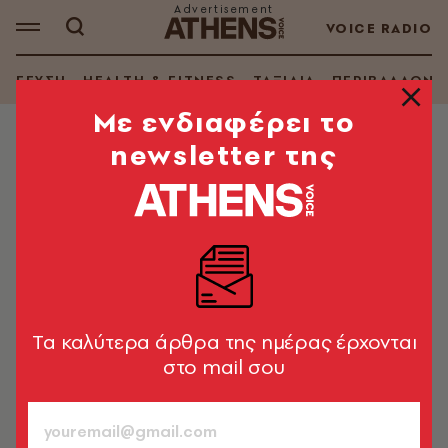
VOICE RADIO
ΓΕΥΣΗ
HEALTH & FITNESS
ΤΑΞΙΔΙΑ
ΠΕΡΙΒΑΛΛΟΝ
Mε ενδιαφέρει το
newsletter της
LIFE IN ATHENS
Αμπελόκηποι: βόλτα στη Μικρή
Ασιατική Αθήνα
Ασιάτες δεύτερης γενιάς, μιλάνε ελληνικά, πήραν
σπίτια. Οι Αμπελόκηποι έχουν γίνει η συνοικία τους.
Tα καλύτερα άρθρα της ημέρας έρχονται
Γιάννης Νένες
556
στο mail σου
ΤΕΥΧΟΣ
09.02.2016, 20:03
4’ ΔΙΑΒΑΣΜΑ