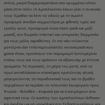
σπίτια, μικρά διαμερισματάκια σαν κρυμμένοι κήποι
μέσα στην πόλη. Οι Αμπελόκηποι έχουν γίνει η συνοικία
τους. Έμαθαν να λένε τις οδούς με τη σωστή
προφορά. Άνοιξαν κομμωτήρια με φθηνές τιμές και
τρελές κουπ, προσφορά νύχια mani-pedi και μαζί
μασάζ, συν δωρεάν internet και υπηρεσίες διερμηνέα
για τους μόλις αφιχθέντες. Οι πιο νέοι ντύνονται
μοντέρνα σαν τηλεπαρουσιαστές νοτιοκορεάτικου
game show, προσέχουν την παραμικρή λεπτομέρεια
επάνω τους και τους αρέσουν τα αξεσουάρ με έντονα
χρώματα. Τις Κυριακές, τη μέρα του ρεπό, από το
πρωί ανταλλάσσουν επισκέψεις κρατώντας γλυκά,
μαγειρεύοντας τα παραδοσιακά τους και το βράδυ
περιμένουν να περάσει το τελευταίο λεωφορείο προς
Ψυχικό - Φιλοθέη - Κηφισιά για να επιστρέψουν στα
αφεντικά τους. Οι Ασιάτες των Αμπελοκήπων άνθισαν
και άνοιξαν μικρά μπακάλικα στη Σεβαστουπόλεως και