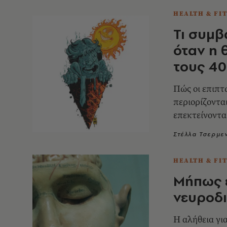
HEALTH & FI
Τι συμβ
όταν η 
τους 40
Πώς οι επιπτ
περιορίζοντα
επεκτείνοντα
ευρύτερη λει
Στέλλα Τσερμε
HEALTH & FI
Μήπως εί
νευροδι
Η αλήθεια γι