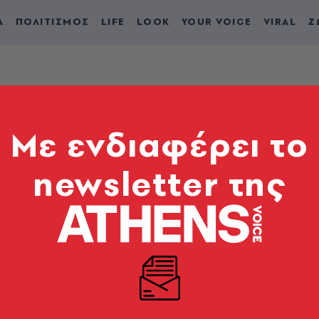
Α
ΠΟΛΙΤΙΣΜΟΣ
LIFE
LOOK
YOUR VOICE
VIRAL
Ζ
Mε ενδιαφέρει το
newsletter της