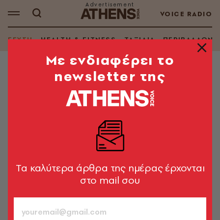
VOICE RADIO
ΓΕΥΣΗ
HEALTH & FITNESS
ΤΑΞΙΔΙΑ
ΠΕΡΙΒΑΛΛΟΝ
Mε ενδιαφέρει το
newsletter της
ΘΕΜΑΤΑ ΓΕΥΣΗΣ
Πάνος Ιωαννίδης: Το Ovio για
εμένα είναι η ομορφιά της
απλότητας
Ο αγαπημένος Έλληνας σεφ μάς ξεναγεί στο
εστιατόριό του
Tα καλύτερα άρθρα της ημέρας έρχονται
στο mail σου
Κατερίνα Βνάτσιου
959
ΤΕΥΧΟΣ
07.06.2025, 17:24
5’ ΔΙΑΒΑΣΜΑ