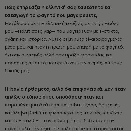
Πώς επηρεάζει η ελληνική σας ταυτότητα και
καταγωγή το φαγητό που μαγειρεύετε;
Μεγάλωσα με την ελληνική κουζίνα, με τις γιαγιάδες
μου –Πολίτισσες γαρ– που μαγείρευαν με ένστικτο,
αγάπη και ιστορίες. Αυτές οι μνήμες είναι χαραγμένες
μέσα μου και ήταν η πρώτη μου επαφή με το φαγητό,
όχι σαν συνταγές αλλά σαν πράξη φροντίδας και
προσοχής σε αυτό που φτιάχνουμε για εμάς και τους
δικούς μας.
Η Ιταλία ήρθε μετά, αλλά όχι επιφανειακά. Δεν ήταν
απλώς ο τόπος όπου σπούδασα· ήταν και
παραμένει μια δεύτερη πατρίδα.
Έζησα, δούλεψα,
κατάλαβα βαθιά τη φιλοσοφία της ιταλικής κουζίνας
και των Ιταλών – τον σεβασμό που δείχνουν στην
πρώτη ύλη, την αξία της απλότητας και τη φινέτσα σε