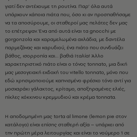
γιατί δεν αντέχουμε τη ρουτίνα. Παρ’ όλα αυτά
υπάρχουν κάποια πιάτα που, όσο κι αν προσπαθήσαμε
να τα αποσύρουμε, οι σταθεροί μας πελάτες δεν μας
το επέτρεψαν. Ένα από αυτά είναι τα gnocchi με
gorgonzola και καραμελωμένα αχλάδια, με δαντέλα
παρμεζάνας και καρυδιού, ένα πιάτο που συνδυάζει
βάθος, ισορροπία και… βαθιά Ιταλία! Άλλο
χαρακτηριστικό πιάτο είναι ο τόνος tonnato, μια δική
μας μεσογειακή εκδοχή του vitello tonnato, μόνο που
εδώ χρησιμοποιούμε καπνισμένο φρέσκο τόνο αντί για
μοσχαράκι γάλακτος, κρίταμο, αποξηραμένες ελιές,
πίκλες κόκκινου κρεμμυδιού και κρέμα tonnata.
Η αποδομημένη μας torta al limone (lemon pie στον
κατάλογο) είναι επίσης σταθερή αξία – υπάρχει από
την πρώτη μέρα λειτουργίας και είναι το νούμερο 1 σε