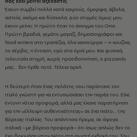
σας έχει μείνει αξέχαστο;
Έχουν συμβεί πολλά κατά καιρούς, όμορφα, άβολα,
αστεία, ακόμα και δύσκολα. Δύο στιγμές όμως μου
έχουν μείνει. Η πρώτη ήταν το άνοιγμα του Ovio.
Πρώτη βραδιά, γεμάτο μαγαζί, δημοσιογράφοι και
food writers στα τραπέζια, όλα καινούργια – η κουζίνα,
το σέρβις, η ένταση, εγώ στα όριά μου. Και φυσικά,
τελευταία στιγμή, χωρίς προειδοποίηση, ο pizzaiolo
μας… δεν ήρθε ποτέ. Τέλεια αρχή.
Η δεύτερη ήταν ένας πελάτης που παρίστανε τον
Ιταλό γνώστη για να εντυπωσιάσει την παρέα του. Είχε
έντονη νότια προφορά, αλλά μας έκανε παρατήρηση
για την «έλλειψη αυθεντικότητας» σε ένα πιάτο… της
Βόρειας Ιταλίας. Του απάντησα ήρεμα, σε άψογα
ιταλικά –με βόρεια προφορά– ότι ίσως απλώς δεν το
έχει δοκιμάσει στον Νότο στη σωστή εκδοχή του. Του