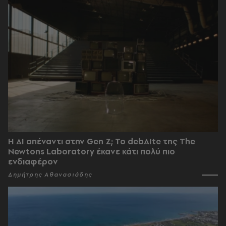
Η AI απέναντι στην Gen Z; Το debAIte της The
Newtons Laboratory έκανε κάτι πολύ πιο
ενδιαφέρον
Δημήτρης Αθανασιάδης