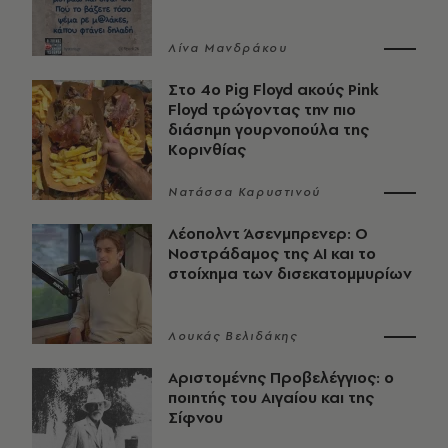
Λίνα Μανδράκου
Στο 4ο Pig Floyd ακούς Pink
Floyd τρώγοντας την πιο
διάσημη γουρνοπούλα της
Κορινθίας
Νατάσσα Καρυστινού
Λέοπολντ Άσενμπρενερ: Ο
Νοστράδαμος της AI και το
στοίχημα των δισεκατομμυρίων
Λουκάς Βελιδάκης
Αριστομένης Προβελέγγιος: ο
ποιητής του Αιγαίου και της
Σίφνου