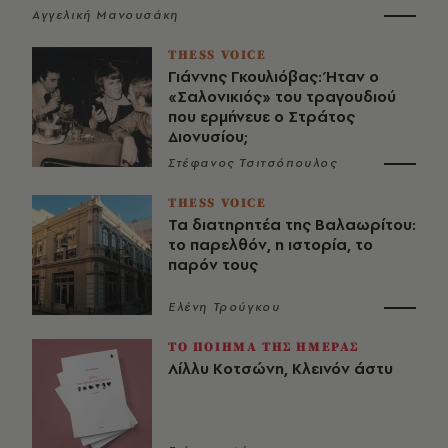
Αγγελική Μανουσάκη
THESS VOICE
Γιάννης Γκουλιόβας: Ήταν ο
«Σαλονικιός» του τραγουδιού
που ερμήνευε ο Στράτος
Διονυσίου;
Στέφανος Τσιτσόπουλος
THESS VOICE
Τα διατηρητέα της Βαλαωρίτου:
το παρελθόν, η ιστορία, το
παρόν τους
Ελένη Τρούγκου
ΤΟ ΠΟΙΗΜΑ ΤΗΣ ΗΜΕΡΑΣ
Λίλλυ Κοτσώνη, Κλεινόν άστυ