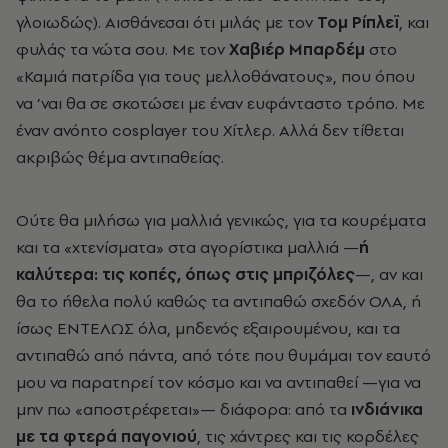
γλοιωδώς). Αισθάνεσαι ότι μιλάς με τον
Τομ Ρίπλεϊ
, και
φυλάς τα νώτα σου. Με τον
Χαβιέρ Μπαρδέμ
στο
«Καμιά πατρίδα για τους μελλοθάνατους», που όπου
να ’ναι θα σε σκοτώσει με έναν ευφάνταστο τρόπο. Με
έναν ανόητο cosplayer
του Χίτλερ. Αλλά δεν τίθεται
ακριβώς θέμα αντιπαθείας.
Ούτε θα μιλήσω για μαλλιά γενικώς, για τα κουρέματα
και τα «χτενίσματα» στα αγορίστικα μαλλιά —
ή
καλύτερα: τις κοπές, όπως στις μπριζόλες
—, αν και
θα το ήθελα πολύ καθώς τα αντιπαθώ σχεδόν ΟΛΑ, ή
ίσως ΕΝΤΕΛΩΣ όλα, μηδενός εξαιρουμένου, και τα
αντιπαθώ από πάντα, από τότε που θυμάμαι τον εαυτό
μου να παρατηρεί τον κόσμο και να αντιπαθεί —για να
μην πω «αποστρέφεται»— διάφορα: από τα
ινδιάνικα
με τα φτερά
παγονιού
, τις χάντρες και τις κορδέλες