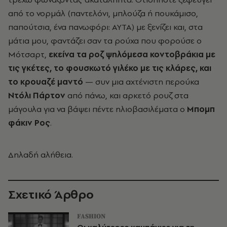
από το νορμάλ (παντελόνι, μπλούζα ή πουκάμισο,
παπούτσια, ένα πανωφόρι: ΑΥΤΑ) με ξενίζει και, στα
μάτια μου, φαντάζει σαν τα ρούχα που φορούσε ο
Μότσαρτ,
εκείνα
τα ροζ ψηλόμεσα κοντοβράκια με
τις γκέτες, το φουσκωτό γιλέκο με τις κλάρες, και
το κρουαζέ μαντό
— συν μια αχτένιστη περούκα
Ντόλι Πάρτον
από πάνω, και αρκετό ρουζ στα
μάγουλα για να βάψει πέντε ηλιοβασιλέματα ο
Μπομπ
φάκιν Ρος
.
Δηλαδή αλήθεια.
Σχετικό Άρθρο
FASHION