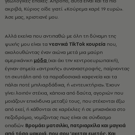
γεωλογικές εποχές. Απροπό, αυτά είναι και τα πιο
ακριβά, Κύριος οίδε γιατί. «Κούρεμα καρέ 19 ευρώ».
Άσε μας, χριστιανέ μου.
Αλλά εκείνα που αντιπαθώ με όλη τη δύναμη της
ψυχής μου είναι τα
νεανικά
TikTok
κουρεία
που,
ακολουθώντας έναν αιώνα μετά μια μαύρη
αμερικάνικη
μόδα
(και όχι την κεντροευρωπαϊκή),
έγιναν σημεία «αντρικής» συναναστροφής, παίρνοντας
τη σκυτάλη από τα παραδοσιακά καφενεία και τα
πάλαι ποτέ μπιλιαρδάδικα, ή «εντευκτήρια». Έχουν
γίνει λοιπόν στέκια, κάποια από δαύτα, αγοριών που
μοιάζουν επικίνδυνα μεταξύ τους, που στέκονται έξω
από εκεί, ή κάθονται σε καρέκλες ή σε μηχανάκια στο
πεζοδρόμιο, νομίζοντας πως είναι σε σύνδεσμο
οπαδών.
Βρομάει ματσιλίκι, πατριαρχίλα και μαγκιά
από τόσο μακριά, που σου ’ρχεται εμετός. Και