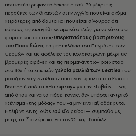
που κατέστρεψαν τη δεκαετία τού ’70 μέχρι τις
περούκες των δικαστών στην Αγγλία που είναι ακόμα
χειρότερες από δαύτα και που είσαι σίγουρος ότι
κάποιος τις εισηγήθηκε αρχικά απλώς για να κάνει μια
φάρσα· και από τους
υπερκιτσάτους βοστρύχους
του Ποσειδώνα
, τα μπουκλάκια του Πυγμάχου των
Θερμών και τις αφέλειες του Κολοκοτρώνη μέχρι τις
βρομερές αφάνες και τις περμανάντ των ροκ-σταρ
στα 80s
ή τα επιεικώς
γελοία μαλλιά των
Beatles
που
μοιάζουν να γεννήθηκαν από έναν εφιάλτη του Κώστα
Βουτσά ή από
το «
Hairspray
» με την Ντιβάιν
— ναι,
από όπου και να το πιάσει κανείς, δεν υπάρχει αντρικό
χτένισμα «της μόδας» που να μην είναι αξιοδάκρυτο.
Ντέιβιντ Λιντς, ούτε εσύ εξαιρείσαι — συμπάθα με,
μετρ, τα ίδια λέμε και για τον Όσκαρ Γουάιλντ.