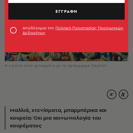
ΕΓΓΡΑΦΗ
Αποδέχομαι την
Πολιτική Προστασίας Προσωπικών
Δεδομένων
H εικόνα είναι φτιαγμένη με το πρόγραμμα Copilot.
Μαλλιά, χτενίσματα, μπαρμπέρικα και
κουρεία: Όχι μια κοινωνιολογία του
κουρέματος