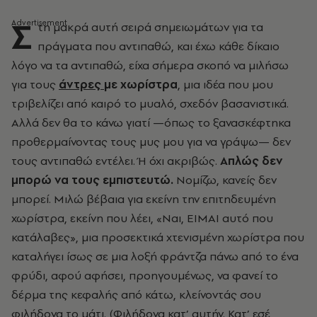
Σ
τη μακρά αυτή σειρά σημειωμάτων για τα
πράγματα που αντιπαθώ, και έχω κάθε δίκαιο
λόγο να τα αντιπαθώ, είχα σήμερα σκοπό να μιλήσω
για τους
άντρες
με χωρίστρα
, μια ιδέα που μου
τριβελίζει από καιρό το μυαλό, σχεδόν βασανιστικά.
Αλλά δεν θα το κάνω γιατί —όπως το ξανασκέφτηκα
προθερμαίνοντας τους μυς μου για να γράψω— δεν
τους αντιπαθώ εντέλει. Ή όχι ακριβώς.
Απλώς δεν
μπορώ να τους εμπιστευτώ.
Νομίζω, κανείς δεν
μπορεί. Μιλώ βέβαια για εκείνη την επιτηδευμένη
χωρίστρα, εκείνη που λέει, «Ναι, ΕΙΜΑΙ αυτό που
κατάλαβες», μια προσεκτικά χτενισμένη χωρίστρα που
καταλήγει ίσως σε μια λοξή φράντζα πάνω από το ένα
φρύδι, αφού αφήσει, προηγουμένως, να φανεί το
δέρμα της κεφαλής από κάτω, κλείνοντάς σου
φιλήδονα το μάτι. (Φιλήδονα κατ’ αυτήν. Κατ’ εσέ,