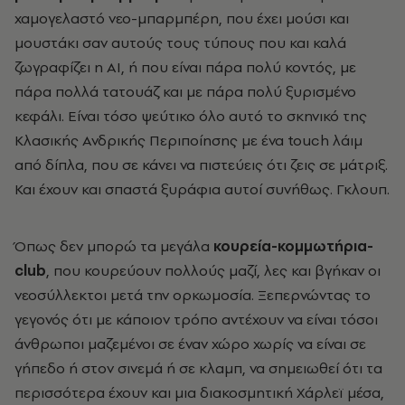
χαμογελαστό νεο-μπαρμπέρη, που έχει μούσι και
μουστάκι σαν αυτούς τους τύπους που και καλά
ζωγραφίζει η ΑΙ, ή που είναι πάρα πολύ κοντός, με
πάρα πολλά τατουάζ και με πάρα πολύ ξυρισμένο
κεφάλι. Είναι τόσο ψεύτικο όλο αυτό το σκηνικό της
Κλασικής Ανδρικής Περιποίησης με ένα touch
λάιμ
από δίπλα, που σε κάνει να πιστεύεις ότι ζεις σε μάτριξ.
Και έχουν και σπαστά ξυράφια αυτοί συνήθως. Γκλουπ.
Όπως δεν μπορώ τα μεγάλα
κουρεία-κομμωτήρια-
club
, που κουρεύουν πολλούς μαζί, λες και βγήκαν οι
νεοσύλλεκτοι μετά την ορκωμοσία. Ξεπερνώντας το
γεγονός ότι με κάποιον τρόπο αντέχουν να είναι τόσοι
άνθρωποι μαζεμένοι σε έναν χώρο χωρίς να είναι σε
γήπεδο ή στον σινεμά ή σε κλαμπ, να σημειωθεί ότι τα
περισσότερα έχουν και μια διακοσμητική Χάρλεϊ μέσα,