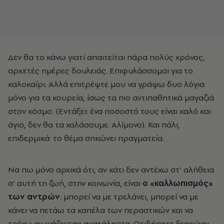
Δεν θα το κάνω γιατί απαιτείται πάρα πολύς χρόνος,
αρκετές ημέρες δουλειάς. Επιφυλάσσομαι για το
καλοκαίρι. Αλλά επιτρέψτε μου να γράψω δυο λόγια
μόνο για τα κουρεία, ίσως τα πιο αντιπαθητικά μαγαζιά
στον κόσμο. (Εντάξει: ένα ποσοστό τους είναι καλό και
άγιο, δεν θα τα χαλάσουμε. Αλίμονο). Και πάλι,
επιδερμικά· το θέμα σηκώνει πραγματεία.
Να πω μόνο αρχικά ότι, αν κάτι δεν αντέχω στ’ αλήθεια
σ’ αυτή τη ζωή, στην κοινωνία, είναι
ο «καλλωπισμός»
των αντρών
: μπορεί να με τρελάνει, μπορεί να με
κάνει να πετάω τα καπέλα των περαστικών και να
τρέχω φωνάζοντας ακατάληπτα. Οτιδήποτε ξεφεύγει