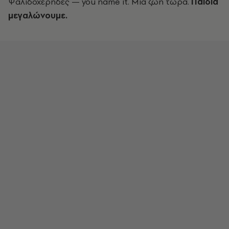
Ψαλιδοχέρηδες — you name it. Μια ζωή τώρα.
Παιδιά
μεγαλώνουμε.