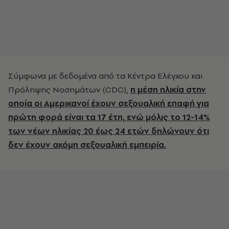
Σύμφωνα με δεδομένα από τα Κέντρα Ελέγχου και
Πρόληψης Νοσημάτων (CDC),
η μέση ηλικία στην
οποία οι Αμερικανοί έχουν σεξουαλική επαφή για
πρώτη φορά είναι τα 17 έτη, ενώ μόλις το 12-14%
των νέων ηλικίας 20 έως 24 ετών δηλώνουν ότι
δεν έχουν ακόμη σεξουαλική εμπειρία.