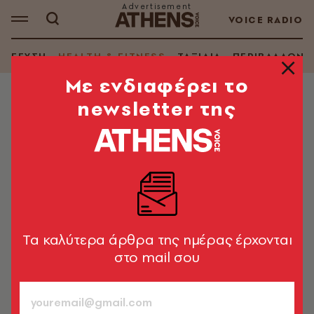
VOICE RADIO
ΓΕΥΣΗ
HEALTH & FITNESS
ΤΑΞΙΔΙΑ
ΠΕΡΙΒΑΛΛΟΝ
Mε ενδιαφέρει το
newsletter της
HEALTH & FITNESS
Πότε κάνατε έρωτα πρώτη φορά;
Νέα έρευνα επιμένει ότι επηρεάζει
το πώς θα γεράσετε
Η επιστήμη συσχετίζει την έναρξη της
δραστηριότητας με την ποιότητα της υγείας και τη
Tα καλύτερα άρθρα της ημέρας έρχονται
γήρανσης μας
στο mail σου
A.V. Team
15.06.2026, 15:57
1’ ΔΙΑΒΑΣΜΑ