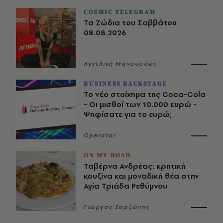
COSMIC TELEGRAM
Τα Ζώδια του Σαββάτου
08.08.2026
Αγγελική Μανουσάκη
BUSINESS BACKSTAGE
Το νέο στοίχημα της Coca-Cola
- Οι μισθοί των 10.000 ευρώ -
Ψηφίσατε για το ευρώ;
Operator
ON MY ROAD
Ταβέρνα Ανδρέας: κρητική
κουζίνα και μοναδική θέα στην
Αγία Τριάδα Ρεθύμνου
Γιώργος Ζαρζώνης