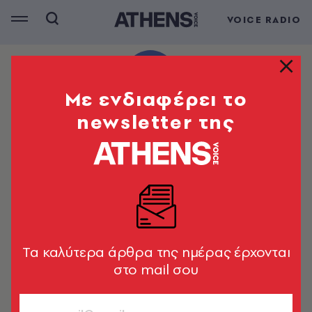
VOICE RADIO
Mε ενδιαφέρει το
newsletter της
Tα καλύτερα άρθρα της ημέρας έρχονται
στο mail σου