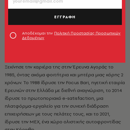
ΕΓΓΡΑΦΗ
Αποδέχομαι την
Πολιτική Προστασίας Προσωπικών
Δεδομένων
Ξένια Κούρτογλου
Ξεκίνησε την καριέρα της στην Έρευνα Αγοράς το
1985, όντας ακόμα φοιτήτρια και μητέρα μιας κόρης 2
χρόνων. Το 1988 ίδρυσε την Focus Bari, ηγετική εταιρία
Ερευνών στην Ελλάδα με διεθνή αναγνώριση, το 2014
ίδρυσε το πρωτοποριακό e-satisfaction, μια
πλατφόρμα-εργαλείο για την συνεχή διάδραση
επιχειρήσεων με τους πελάτες τους, και το 2021,
ίδρυσε την ΜΕΧ, ένα χώρο ολιστικής αυτοφροντίδας
στην Κόρινθο.