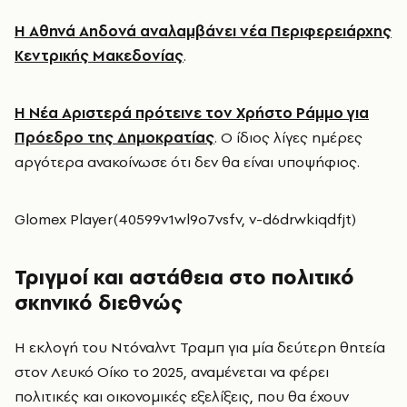
Η Αθηνά Αηδονά αναλαμβάνει νέα Περιφερειάρχης
Κεντρικής Μακεδονίας
.
Η Νέα Αριστερά πρότεινε τον Χρήστο Ράμμο για
Πρόεδρο της Δημοκρατίας
. Ο ίδιος λίγες ημέρες
αργότερα ανακοίνωσε ότι δεν θα είναι υποψήφιος.
Glomex Player(40599v1wl9o7vsfv, v-d6drwkiqdfjt)
Τριγμοί και αστάθεια στο πολιτικό
σκηνικό διεθνώς
Η εκλογή του Ντόναλντ Τραμπ για μία δεύτερη θητεία
στον Λευκό Οίκο το 2025, αναμένεται να φέρει
πολιτικές και οικονομικές εξελίξεις, που θα έχουν