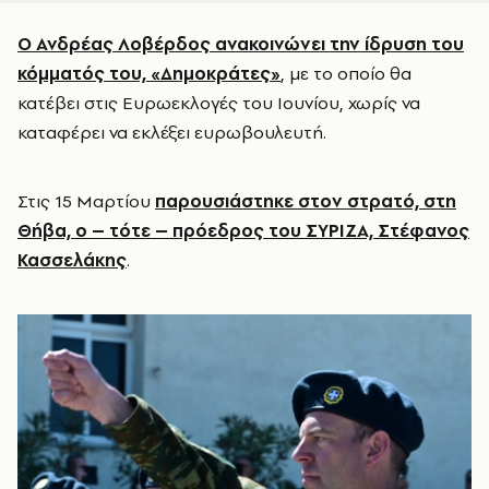
Ο Ανδρέας Λοβέρδος ανακοινώνει την ίδρυση του
κόμματός του, «Δημοκράτες»
, με το οποίο θα
κατέβει στις Ευρωεκλογές του Ιουνίου, χωρίς να
καταφέρει να εκλέξει ευρωβουλευτή.
Στις 15 Μαρτίου
παρουσιάστηκε στον στρατό, στη
Θήβα, ο – τότε – πρόεδρος του ΣΥΡΙΖΑ, Στέφανος
Κασσελάκης
.