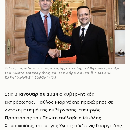
Τελετή παράδοσης - παραλαβής στον δήμο Αθηναίων μεταξύ
του Κώστα Μπακογιάννη και του Χάρη Δούκα © ΜΙΧΑΛΗΣ
ΚΑΡΑΓΙΑΝΝΗΣ / EUROKINISSI
Στις
3 Ιανουαρίου 2024
ο κυβερνητικός
εκπρόσωπος, Παύλος Μαρινάκης προχώρησε σε
Ανασχηματισμό της κυβέρνησης. Υπουργός
Προστασίας του Πολίτη ανέλαβε ο Μιχάλης
Χρυσοχοΐδης, υπουργός Υγείας ο Άδωνις Γεωργιάδης,