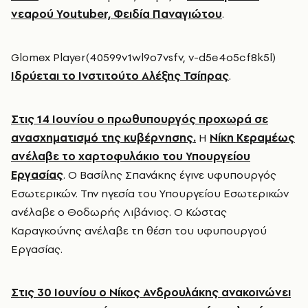
νεαρού Youtuber, Φειδία Παναγιώτου
.
Glomex Player(40599v1wl9o7vsfv, v-d5e4o5cf8k5l)
Ιδρύεται το Ινστιτούτο Αλέξης Τσίπρας
.
Στις 14 Ιουνίου ο πρωθυπουργός προχωρά σε
ανασχηματισμό της κυβέρνησης.
Η
Νίκη Κεραμέως
ανέλαβε το χαρτοφυλάκιο του Υπουργείου
Εργασίας
. Ο Βασίλης Σπανάκης έγινε υφυπουργός
Εσωτερικών. Την ηγεσία του Υπουργείου Εσωτερικών
ανέλαβε ο Θοδωρής Λιβάνιος. Ο Κώστας
Καραγκούνης ανέλαβε τη θέση του υφυπουργού
Εργασίας.
Στις 30 Ιουνίου ο Νίκος Ανδρουλάκης ανακοινώνει