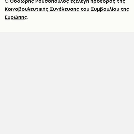
Ο
Θοδωρής Ρουσόπουλος
εξελέγη πρόεδρος της
Κοινοβουλευτικής Συνέλευσης του Συμβουλίου της
Ευρώπης
.