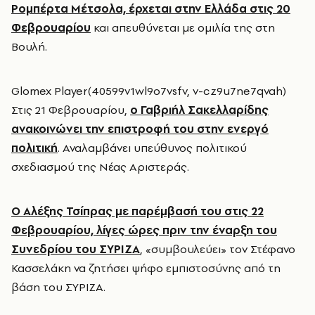
Ρομπέρτα Μέτσολα, έρχεται στην Ελλάδα στις 20
Φεβρουαρίου
και απευθύνεται με ομιλία της στη
Βουλή.
Glomex Player(40599v1wl9o7vsfv, v-cz9u7ne7qvah)
Στις 21 Φεβρουαρίου,
ο Γαβριήλ Σακελλαρίδης
ανακοινώνει την επιστροφή του στην ενεργό
πολιτική
. Αναλαμβάνει υπεύθυνος πολιτικού
σχεδιασμού της Νέας Αριστεράς.
Ο Αλέξης Τσίπρας με παρέμβασή του στις 22
Φεβρουαρίου, λίγες ώρες πριν την έναρξη του
Συνεδρίου του ΣΥΡΙΖΑ
, «συμβουλεύει» τον Στέφανο
Κασσελάκη να ζητήσει ψήφο εμπιστοσύνης από τη
βάση του ΣΥΡΙΖΑ.