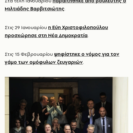
Στα τέλη Ιανουαρίου
παραιτήθηκε από βουλευτής ο
Μιλτιάδης Βαρβιτσιώτης
.
Στις 29 Ιανουαρίου
η Εύη Χριστοφιλοπούλου
προσχώρησε στη Νέα Δημοκρατία
.
Στις 15 Φεβρουαρίου
ψηφίστηκε ο νόμος για τον
γάμο των ομόφυλων ζευγαριών
.