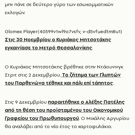
μην πάνε σε δεύτερο γύρο των εσωκομματικών
εκλογών.
Glomex Player(40599v1wl9o7vsfv, v-d5vfuedtm8u1)
Στις 30 Νοεμβρίου ο Κυριάκος Μητσοτάκης
εγκαινίασε το Μετρό Θεσσαλονίκης
.
Ο Κυριάκος Μητσοτάκης βρέθηκε στην Ντάουνινγκ
Στριτ στις 2 Δεκεμβρίου.
Το ζήτημα των Γλυπτών
του Παρθενώνα τέθηκε και πάλι επί τάπητος
.
Στις 9 Δεκεμβρίου
παραιτήθηκε ο Αλέξης Πατέλης
από τη θέση του προϊσταμένου του Οικονομικού
Γραφείου του Πρωθυπουργού
. Ο Μιχάλης Αργυρίου
θα αναλάβει από το νέο έτος το χαρτοφυλάκιο.