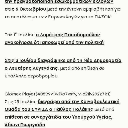
την πραγματοποίηση εσωκομματικών εκλογών
στις 6 Οκτωβρίου
μετά την έντονη αμφισβήτηση για
το αποτέλεσμα των Ευρωεκλογών για το ΠΑΣΟΚ.
η
Την 1
Ιουλίου
ο Δημήτρης Παπαδημούλης
ανακοίνωσε ότι αποχωρεί από την πολιτική
.
Στις 3 Ιουλίου διαγράφηκε από τη Νέα Δημοκρατία
ο Λευτέρης Αυγενάκης
, μετά από επίθεση σε
υπάλληλο αεροδρομίου.
Glomex Player(40599v1wl9o7vsfv, v-d2ilv292z7k1)
Στις 25 Ιουλίου
διεγράφη από την Κοινοβουλευτική
Ομάδα του ΣΥΡΙΖΑ ο Παύλος Πολάκης
μετά από
επίθεση σε συνεργάτιδα του Υπουργού Υγείας,
Άδωνι Γεωργιάδη
.