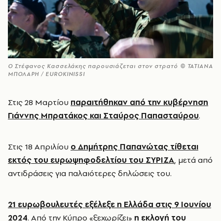
Ο Στέφανος Κασσελάκης παρουσιάζεται στον στρατό © ΤΑΤΙΑΝΑ
ΜΠΟΛΑΡΗ / EUROKINISSI
Στις 28 Μαρτίου
παραιτήθηκαν από την κυβέρνηση
Γιάννης Μπρατάκος και Σταύρος Παπασταύρου
.
Στις 18 Απριλίου
ο Δημήτρης Παπανώτας τίθεται
εκτός του ευρωψηφοδελτίου του ΣΥΡΙΖΑ
, μετά από
αντιδράσεις για παλαιότερες δηλώσεις του.
21 ευρωβουλευτές εξέλεξε η Ελλάδα στις 9 Ιουνίου
2024
. Από την Κύπρο «ξεχωρίζει»
η εκλογή του