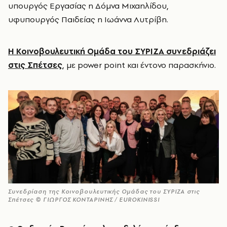
υπουργός Εργασίας η Δόμνα Μιχαηλίδου,
υφυπουργός Παιδείας η Ιωάννα Λυτρίβη.
Η Κοινοβουλευτική Ομάδα του ΣΥΡΙΖΑ συνεδριάζει
στις Σπέτσες
, με power point
και έντονο παρασκήνιο.
Συνεδρίαση της Κοινοβουλευτικής Ομάδας του ΣΥΡΙΖΑ στις
Σπέτσες © ΓΙΩΡΓΟΣ ΚΟΝΤΑΡΙΝΗΣ / EUROKINISSI