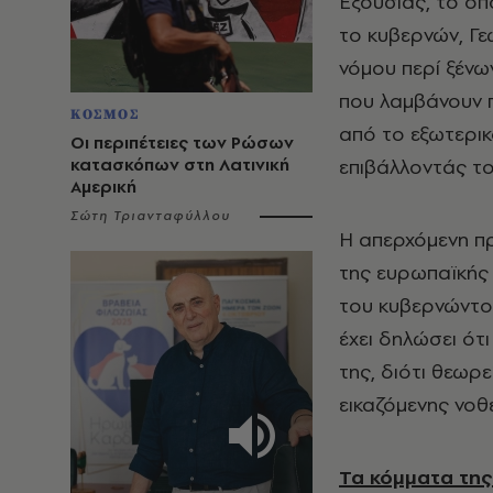
Εξουσίας, το οπ
το κυβερνών, Γε
νόμου περί ξένω
που λαμβάνουν 
ΚΟΣΜΟΣ
από το εξωτερικ
Οι περιπέτειες των Ρώσων
επιβάλλοντάς το
κατασκόπων στη Λατινική
Αμερική
Σώτη Τριανταφύλλου
Η απερχόμενη π
της ευρωπαϊκής 
του κυβερνώντος
έχει δηλώσει ότ
της, διότι θεωρ
εικαζόμενης νοθε
Τα κόμματα της