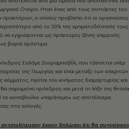
οίο αποτελείται από μια ομάδα που αποσχίστηκε απ
ωργιανό Ονειρο. Ηταν ένας από τους συντάκτες του
ν πρακτόρων, ο οποίος προβλέπει ότι οι οργανώσεις
περισσότερο από το 20% της χρηματοδότησής τους
ό να εγγράφονται ως πράκτορες ξένης επιρροής,
υς βαριά πρόστιμα.
ρόεδρος Σαλόμε Ζουραμπισβίλι, που τάσσεται υπέρ
πορείας της Γεωργίας και είναι μεταξύ των επικριτών
 κόμματος, ηγείται του κινήματος διαμαρτυρίας και
ι θα παραμείνει πρόεδρος και μετά τη λήξη της θητεί
εί το κοινοβούλιο «παράνομο» ως αποτέλεσμα
ίας στις εκλογές.
 αντιπολίτευσης έχουν δηλώσει ότι θα συνεχίσου