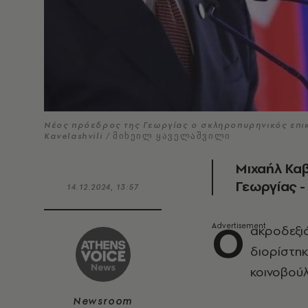
Νέος πρόεδρος της Γεωργίας ο σκληροπυρηνικός επικ
Kavelashvili / მიხეილ ყაველაშვილი
Μιχαήλ Καβ
Γεωργίας -
14.12.2024, 13:57
Ο
ακροδεξι
διορίστηκ
κοινοβού
Newsroom