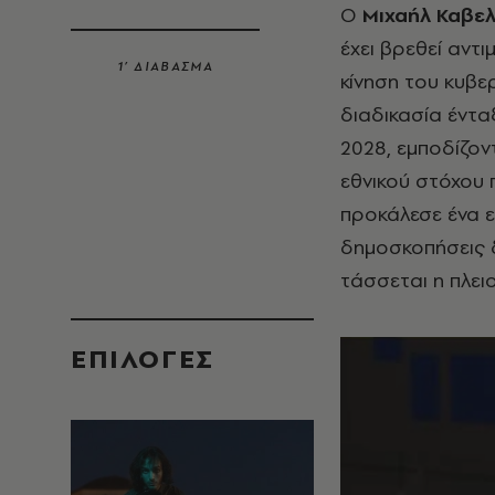
Ο
Μιχαήλ Καβελ
έχει βρεθεί αντ
1’ ΔΙΑΒΑΣΜΑ
κίνηση του κυβ
διαδικασία έντα
2028, εμποδίζο
εθνικού στόχου 
προκάλεσε ένα 
δημοσκοπήσεις δ
τάσσεται η πλει
EΠΙΛΟΓΈΣ