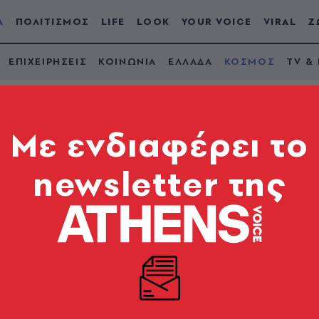
Α
ΠΟΛΙΤΙΣΜΟΣ
LIFE
LOOK
YOUR VOICE
VIRAL
Ζ
ΕΠΙΧΕΙΡΗΣΕΙΣ
ΚΟΙΝΩΝΙΑ
ΕΛΛΑΔΑ
ΚΟΣΜΟΣ
TV &
Mε ενδιαφέρει το
newsletter της
ης Γεωργίας ο
 επικριτής της Δύση
ίλι
υσης