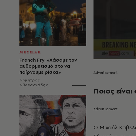
ΜΟΥΣΙΚΗ
French Fry: «Χάσαμε τον
αυθορμητισμό στο να
παίρνουμε ρίσκα»
Δημήτρης
Αθανασιάδης
Ποιος είναι
Ο Μιχαήλ Καβελα