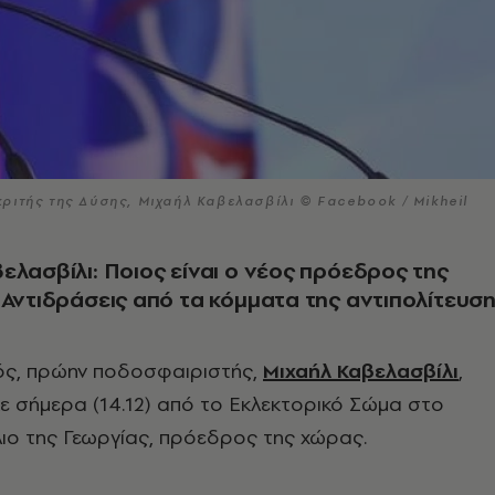
ριτής της Δύσης, Μιχαήλ Καβελασβίλι © Facebook / Mikheil
ελασβίλι: Ποιος είναι ο νέος πρόεδρος της
 Αντιδράσεις από τα κόμματα της αντιπολίτευσ
ός, πρώην ποδοσφαιριστής,
Μιχαήλ Καβελασβίλι
,
ε σήμερα (14.12) από τ
ο Εκλεκτορικό Σώμα στο
λιο της Γεωργίας, πρόεδρος της χώρας.