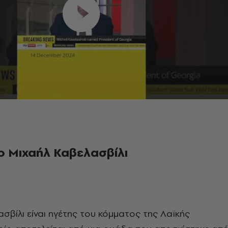
 ο Μιχαήλ Καβελασβίλι
σβίλι είναι ηγέτης του κόμματος της Λαϊκής