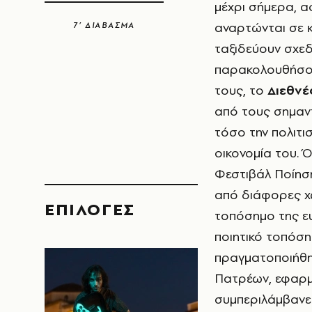
μέχρι σήμερα, α
αναρτώνται σε κ
7’ ΔΙΑΒΑΣΜΑ
ταξιδεύουν σχεδ
παρακολουθήσου
τους, το
Διεθνέ
από τους σημαντ
τόσο την πολιτι
οικονομία του. 
Φεστιβάλ Ποίηση
από διάφορες χώ
EΠΙΛΟΓΈΣ
τοπόσημο της ευ
ποιητικό τοπόσ
πραγματοποιήθη
Πατρέων, εφαρμ
συμπεριλάμβανε 