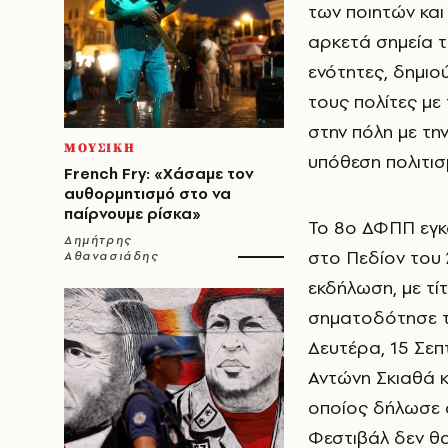
των ποιητών και
αρκετά σημεία τ
ενότητες, δημιο
τους πολίτες με
στην πόλη με τη
ΜΟΥΣΙΚΗ
υπόθεση πολιτισ
French Fry: «Χάσαμε τον
αυθορμητισμό στο να
παίρνουμε ρίσκα»
Το 8ο ΔΦΠΠ εγκα
Δημήτρης
στο Πεδίον του 
Αθανασιάδης
εκδήλωση, με τί
σηματοδότησε τ
Δευτέρα, 15 Σεπ
Αντώνη Σκιαθά κ
οποίος δήλωσε σ
Φεστιβάλ δεν θα