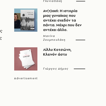
Γλυνιαδάκη
Αν(τ)οχή: Η ιστορία
μιας γυναίκας που
αντέχει σχεδόν τα
πάντα. Μέχρι που δεν
αντέχει άλλο.
ας
Μανίνα
ς
Ζουμπουλάκη
Λίλλυ Κοτσώνη,
Κλεινόν άστυ
Γιώργος Δήμος