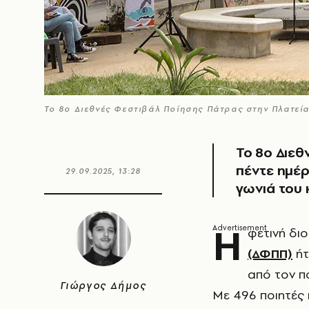
Το 8ο Διεθνές Φεστιβάλ Ποίησης Πάτρας στην Πλατεί
Το 8ο Διεθ
πέντε ημέρ
29.09.2025, 13:28
γωνιά του
Η
φετινή δι
(ΔΦΠΠ)
ήτ
από τον πο
Γιώργος Δήμος
Με 496 ποιητές 