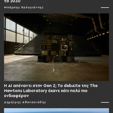
το 2030
Μπάμπης Καλογιάννης
Η AI απέναντι στην Gen Z; Το debAIte της The
Newtons Laboratory έκανε κάτι πολύ πιο
ενδιαφέρον
Δημήτρης Αθανασιάδης