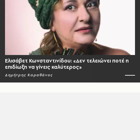
Ελισάβετ Κωνσταντινίδου: «Δεν τελειώνει ποτέ η
επιδίωξη να γίνεις καλύτερος»
Δημήτρης Καραθάνος