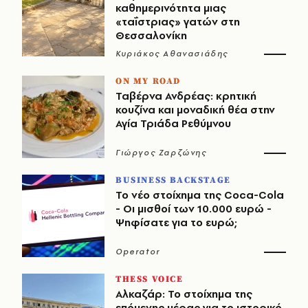
καθημερινότητα μιας
«ταΐστριας» γατών στη
Θεσσαλονίκη
Κυριάκος Αθανασιάδης
ON MY ROAD
Ταβέρνα Ανδρέας: κρητική
κουζίνα και μοναδική θέα στην
Αγία Τριάδα Ρεθύμνου
Γιώργος Ζαρζώνης
BUSINESS BACKSTAGE
Το νέο στοίχημα της Coca-Cola
- Οι μισθοί των 10.000 ευρώ -
Ψηφίσατε για το ευρώ;
Operator
THESS VOICE
Αλκαζάρ: Το στοίχημα της
επόμενης μέρας για το ιστορικό